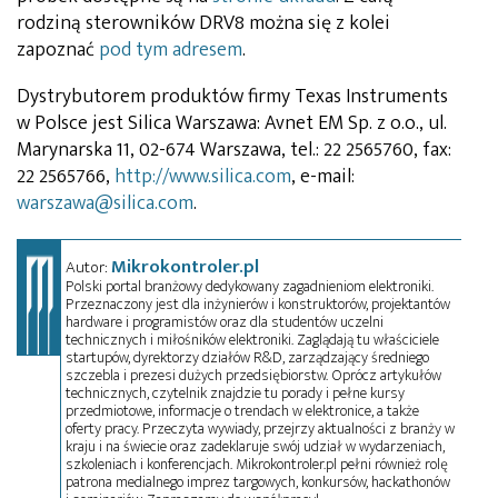
rodziną sterowników DRV8 można się z kolei
zapoznać
pod tym adresem
.
Dystrybutorem produktów firmy Texas Instruments
w Polsce jest Silica Warszawa: Avnet EM Sp. z o.o., ul.
Marynarska 11, 02-674 Warszawa, tel.: 22 2565760, fax:
22 2565766,
http://www.silica.com
, e-mail:
warszawa@silica.com
.
Mikrokontroler.pl
Autor:
Polski portal branżowy dedykowany zagadnieniom elektroniki.
Przeznaczony jest dla inżynierów i konstruktorów, projektantów
hardware i programistów oraz dla studentów uczelni
technicznych i miłośników elektroniki. Zaglądają tu właściciele
startupów, dyrektorzy działów R&D, zarządzający średniego
szczebla i prezesi dużych przedsiębiorstw. Oprócz artykułów
technicznych, czytelnik znajdzie tu porady i pełne kursy
przedmiotowe, informacje o trendach w elektronice, a także
oferty pracy. Przeczyta wywiady, przejrzy aktualności z branży w
kraju i na świecie oraz zadeklaruje swój udział w wydarzeniach,
szkoleniach i konferencjach. Mikrokontroler.pl pełni również rolę
patrona medialnego imprez targowych, konkursów, hackathonów