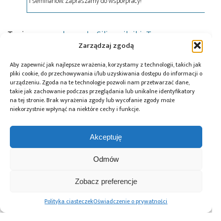
i seminariów. Zapraszamy do współpracy!
Tagi:
news
,
podzespoły
,
Silica
,
silniki
,
Texas
Instruments
Zarządzaj zgodą
Aby zapewnić jak najlepsze wrażenia, korzystamy z technologii, takich jak
pliki cookie, do przechowywania i/lub uzyskiwania dostępu do informacji o
urządzeniu. Zgoda na te technologie pozwoli nam przetwarzać dane,
Przeczytaj również:
takie jak zachowanie podczas przeglądania lub unikalne identyfikatory
na tej stronie. Brak wyrażenia zgody lub wycofanie zgody może
niekorzystnie wpłynąć na niektóre cechy i funkcje.
Akceptuję
DigiKey i Shawn
AI Act: Nowy
Polska bez
Hymel: webinaria
obowiązek
Odmów
megafabryki, ale
i filmy
wyraźnego
z technologią. Jaką
z wykorzystaniem
oznaczania treści
rolę może odegrać
Zobacz preferencje
robotów Balance
generowanych
w europejskim
Bots
przez AI
ekosystemie
Polityka ciasteczek
Oświadczenie o prywatności
półprzewodników?