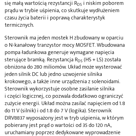
się małą wartością rezystancji R
i niskim poborem
DS
prądu w trybie uśpienia, co skutkuje wydłużeniem
czasu życia baterii i poprawą charakterystyk
termicznych.
Sterownik ma jeden mostek H zbudowany w oparciu
o N-kanałowy tranzystor mocy MOSFET. Wbudowana
pompa ładunkowa generuje wymagane napięcia
sterujące bramką. Rezystancja R
(HS + LS) została
DS
obniżona do 280 miliomów. Układ może wysterować
jeden silnik DC lub jedno uzwojenie silnika
krokowego, a także inne urządzenia z solenoidami.
Sterownik wykorzystuje osobne zasilanie silnika
i części logicznej, co pozwala dodatkowo ograniczyć
zużycie energii. Układ można zasilać napięciem od 1.8
do 11 V (silnik) i od 1.8 do 7 V (logika). Sterownik
DRV8837 wyposażony jest w tryb uśpienia, w którym
pobierany jest prąd o wartości od 35 do 120 nA,
uruchamiany poprzez dedykowane wyprowadzenie