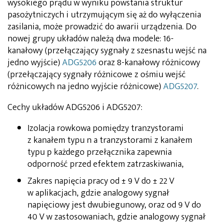
wysokiego prądu w wyniku powstania struktur
pasożytniczych i utrzymującym się aż do wyłączenia
zasilania, może prowadzić do awarii urządzenia. Do
nowej grupy układów należą dwa modele: 16-
kanałowy (przełączający sygnały z szesnastu wejść na
jedno wyjście)
ADG5206
oraz 8-kanałowy różnicowy
(przełączający sygnały różnicowe z ośmiu wejść
różnicowych na jedno wyjście różnicowe)
ADG5207
.
Cechy układów ADG5206 i ADG5207:
Izolacja rowkowa pomiędzy tranzystorami
z kanałem typu n a tranzystorami z kanałem
typu p każdego przełącznika zapewnia
odporność przed efektem zatrzaskiwania,
Zakres napięcia pracy od ± 9 V do ± 22 V
w aplikacjach, gdzie analogowy sygnał
napięciowy jest dwubiegunowy, oraz od 9 V do
40 V w zastosowaniach, gdzie analogowy sygnał