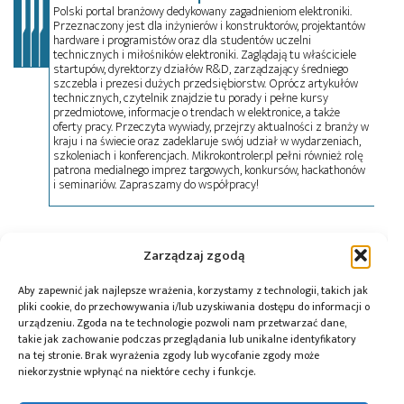
Polski portal branżowy dedykowany zagadnieniom elektroniki.
Przeznaczony jest dla inżynierów i konstruktorów, projektantów
hardware i programistów oraz dla studentów uczelni
technicznych i miłośników elektroniki. Zaglądają tu właściciele
startupów, dyrektorzy działów R&D, zarządzający średniego
szczebla i prezesi dużych przedsiębiorstw. Oprócz artykułów
technicznych, czytelnik znajdzie tu porady i pełne kursy
przedmiotowe, informacje o trendach w elektronice, a także
oferty pracy. Przeczyta wywiady, przejrzy aktualności z branży w
kraju i na świecie oraz zadeklaruje swój udział w wydarzeniach,
szkoleniach i konferencjach. Mikrokontroler.pl pełni również rolę
patrona medialnego imprez targowych, konkursów, hackathonów
i seminariów. Zapraszamy do współpracy!
Tagi:
Analog Devices
,
news
,
podzespoły
Zarządzaj zgodą
Aby zapewnić jak najlepsze wrażenia, korzystamy z technologii, takich jak
pliki cookie, do przechowywania i/lub uzyskiwania dostępu do informacji o
urządzeniu. Zgoda na te technologie pozwoli nam przetwarzać dane,
Przeczytaj również:
takie jak zachowanie podczas przeglądania lub unikalne identyfikatory
na tej stronie. Brak wyrażenia zgody lub wycofanie zgody może
niekorzystnie wpłynąć na niektóre cechy i funkcje.