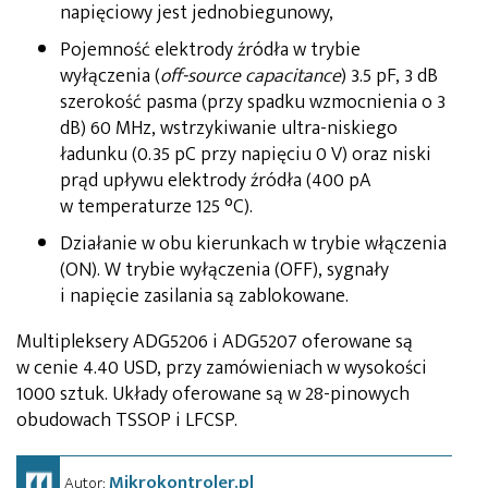
napięciowy jest jednobiegunowy,
Pojemność elektrody źródła w trybie
wyłączenia (
off-source capacitance
) 3.5 pF, 3 dB
szerokość pasma (przy spadku wzmocnienia o 3
dB) 60 MHz, wstrzykiwanie ultra-niskiego
ładunku (0.35 pC przy napięciu 0 V) oraz niski
prąd upływu elektrody źródła (400 pA
w temperaturze 125 °C).
Działanie w obu kierunkach w trybie włączenia
(ON). W trybie wyłączenia (OFF), sygnały
i napięcie zasilania są zablokowane.
Multipleksery ADG5206 i ADG5207 oferowane są
w cenie 4.40 USD, przy zamówieniach w wysokości
1000 sztuk. Układy oferowane są w 28-pinowych
obudowach TSSOP i LFCSP.
Mikrokontroler.pl
Autor: