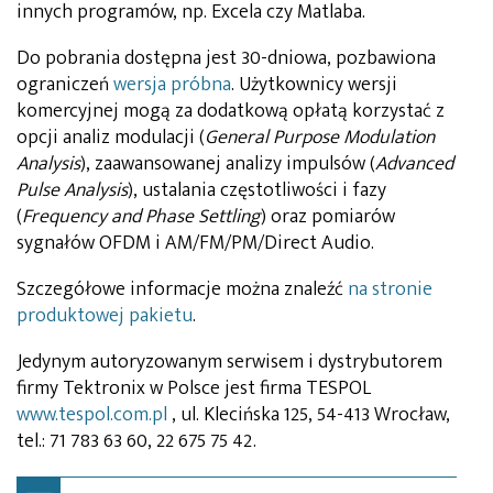
innych programów, np. Excela czy Matlaba.
Do pobrania dostępna jest 30-dniowa, pozbawiona
ograniczeń
wersja próbna
. Użytkownicy wersji
komercyjnej mogą za dodatkową opłatą korzystać z
opcji analiz modulacji (
General Purpose Modulation
Analysis
), zaawansowanej analizy impulsów (
Advanced
Pulse Analysis
), ustalania częstotliwości i fazy
(
Frequency and Phase Settling
) oraz pomiarów
sygnałów OFDM i AM/FM/PM/Direct Audio.
Szczegółowe informacje można znaleźć
na stronie
produktowej pakietu
.
Jedynym autoryzowanym serwisem i dystrybutorem
firmy Tektronix w Polsce jest firma TESPOL
www.tespol.com.pl
, ul. Klecińska 125, 54-413 Wrocław,
tel.: 71 783 63 60, 22 675 75 42.