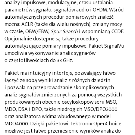
analizy impulsowe, modulacyjne, czasu ustalania
parametrów sygnału, sygnałów audio i OFDM. Wśród
automatycznych procedur pomiarowych znaleźć
można: ACLR (także dla wielu nośnych), zmiany mocy
w czasie, OBW/EBW,
Spur Search
i wspomnianą CCDF.
Opcjonalnie dostępne są także procedury
automatyzujące pomiary impulsowe. Pakiet SignalVu
umożliwia wykonywanie analiz sygnałów
o częstotliwościach do 33 GHz.
Pakiet ma intuicyjny interfejs, pozwalający łatwo
łączyć ze sobą wyniki analiz z różnych dziedzin
i pozwala na przeprowadzanie skomplikowanych
analiz sygnałów zmierzonych za pomocą wszystkich
produkowanych obecnie oscyloskopów serii MSO,
MDO, DSA i DPO, także niedrogich MSO/DPO2000
oraz analizatora widma wbudowanego w model
MDO4000. Dzięki pakietowi Tektronix OpenChoice
możliwe jest łatwe przeniesienie wyników analiz do