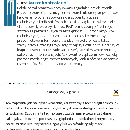
Mikrokontroler.pl
Autor:
Polski portal branżowy dedykowany zagadnieniom elektroniki.
Przeznaczony jest dla inżynierów i konstruktorów, projektantów
hardware i programistów oraz dla studentów uczelni
technicznych i miłośników elektroniki. Zaglądają tu właściciele
startupów, dyrektorzy działów R&D, zarządzający średniego
szczebla i prezesi dużych przedsiębiorstw. Oprócz artykułów
technicznych, czytelnik znajdzie tu porady i pełne kursy
przedmiotowe, informacje o trendach w elektronice, a także
oferty pracy. Przeczyta wywiady, przejrzy aktualności z branży w
kraju i na świecie oraz zadeklaruje swój udział w wydarzeniach,
szkoleniach i konferencjach. Mikrokontroler.pl pełni również rolę
patrona medialnego imprez targowych, konkursów, hackathonów
i seminariów. Zapraszamy do współpracy!
Tagi:
news
,
pomiary
,
RF
,
sprzęt pomiarowy
,
Tektronix
,
Tespol
Zarządzaj zgodą
Aby zapewnić jak najlepsze wrażenia, korzystamy z technologii, takich jak
pliki cookie, do przechowywania i/lub uzyskiwania dostępu do informacji o
urządzeniu. Zgoda na te technologie pozwoli nam przetwarzać dane,
Przeczytaj również:
takie jak zachowanie podczas przeglądania lub unikalne identyfikatory
na tej stronie. Brak wyrażenia zgody lub wycofanie zgody może
niekorzystnie wpłynąć na niektóre cechy i funkcje.