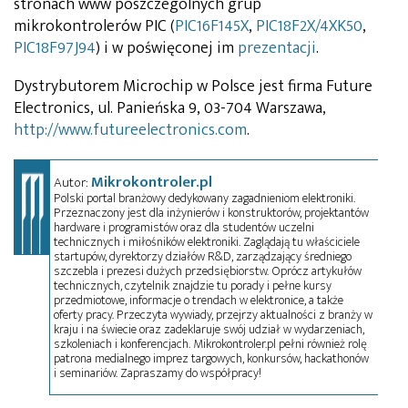
stronach www poszczególnych grup
mikrokontrolerów PIC (
PIC16F145X
,
PIC18F2X/4XK50
,
PIC18F97J94
) i w poświęconej im
prezentacji
.
Dystrybutorem Microchip w Polsce jest firma Future
Electronics, ul. Panieńska 9, 03-704 Warszawa,
http://www.futureelectronics.com
.
Mikrokontroler.pl
Autor:
Polski portal branżowy dedykowany zagadnieniom elektroniki.
Przeznaczony jest dla inżynierów i konstruktorów, projektantów
hardware i programistów oraz dla studentów uczelni
technicznych i miłośników elektroniki. Zaglądają tu właściciele
startupów, dyrektorzy działów R&D, zarządzający średniego
szczebla i prezesi dużych przedsiębiorstw. Oprócz artykułów
technicznych, czytelnik znajdzie tu porady i pełne kursy
przedmiotowe, informacje o trendach w elektronice, a także
oferty pracy. Przeczyta wywiady, przejrzy aktualności z branży w
kraju i na świecie oraz zadeklaruje swój udział w wydarzeniach,
szkoleniach i konferencjach. Mikrokontroler.pl pełni również rolę
patrona medialnego imprez targowych, konkursów, hackathonów
i seminariów. Zapraszamy do współpracy!