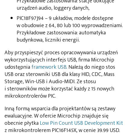
Przykładowe zastosowania: stacje dokujące
urządzeń audio, loggery danych,
PIC18F97J94 – 9 układów, modele dostępne
w obudowie z 64, 80 lub 100 wyprowadzeniami.
Przykładowe zastosowania: automatyka
budynkowa, liczniki energii.
Aby przyspieszyć proces opracowywania urządzeń
wykorzystujących interfejs USB, firma Microchip
udostępnia
framework USB
. Należą do niego stos
USB oraz sterowniki USB dla klasy HID, CDC, Mass
Storage, Win-USB i Audio-MIDI. Ze stosu
i sterowników może korzystać każdy z 15 nowych
mikrokontrolerów PIC.
Inną formą wsparcia dla projektantów są zestawy
ewaluacyjne. W ofercie Microchip znajduje się
obecnie płytka
Low Pin Count USB Development Kit
z mikrokontrolerem PIC16F145X, w cenie 39.99 USD.