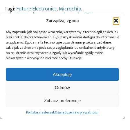
Tagi:
Future Electronics
,
Microchip
,
mikrokontrolery
,
news
,
podzespoły
,
USB
Zarządzaj zgodą
Aby zapewnić jak najlepsze wrażenia, korzystamy z technologii, takich jak
pliki cookie, do przechowywania i/lub uzyskiwania dostępu do informacji o
Przeczytaj również:
urządzeniu. Zgoda na te technologie pozwoli nam przetwarzać dane,
takie jak zachowanie podczas przeglądania lub unikalne identyfikatory
na tej stronie. Brak wyrażenia zgody lub wycofanie zgody może
niekorzystnie wpłynąć na niektóre cechy i funkcje.
Akceptuję
Infineon i LS
ICEYE pozyskuje
Łukasiewicz –
ELECTRIC
pierwszą
ITECH rozpoczyna
wspólnie opracują
inwestycję
prace nad
Odmów
rozwiązania
z funduszu
Programem
zasilania prądem
Scaleup Europe
Azjatyckim
Zobacz preferencje
stałym centrów
Komisji
danych
Europejskiej
Polityka ciasteczek
Oświadczenie o prywatności
wykorzystujących
AI