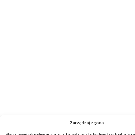
Zarządzaj zgodą
Aby zapewnić jak najlepsze wrażenia, korzystamy z technologii, takich jak pliki co