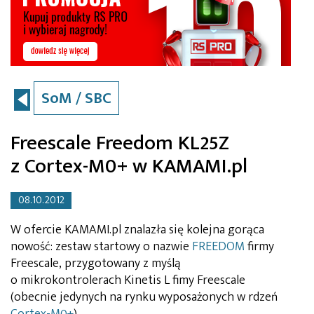
SoM / SBC
Freescale Freedom KL25Z
z Cortex-M0+ w KAMAMI.pl
08.10.2012
W ofercie KAMAMI.pl znalazła się kolejna gorąca
nowość: zestaw startowy o nazwie
FREEDOM
firmy
Freescale, przygotowany z myślą
o mikrokontrolerach Kinetis L fimy Freescale
(obecnie jedynych na rynku wyposażonych w rdzeń
Cortex-M0+
).