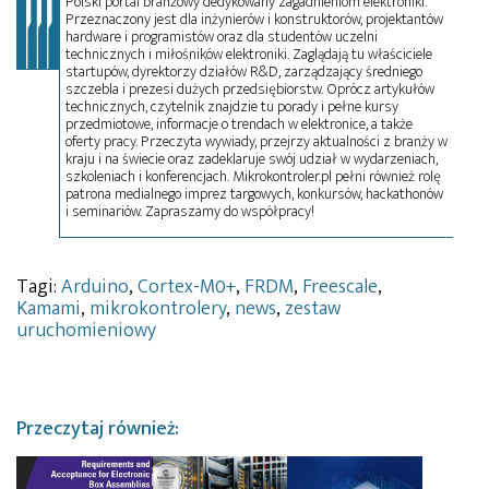
Polski portal branżowy dedykowany zagadnieniom elektroniki.
Przeznaczony jest dla inżynierów i konstruktorów, projektantów
hardware i programistów oraz dla studentów uczelni
technicznych i miłośników elektroniki. Zaglądają tu właściciele
startupów, dyrektorzy działów R&D, zarządzający średniego
szczebla i prezesi dużych przedsiębiorstw. Oprócz artykułów
technicznych, czytelnik znajdzie tu porady i pełne kursy
przedmiotowe, informacje o trendach w elektronice, a także
oferty pracy. Przeczyta wywiady, przejrzy aktualności z branży w
kraju i na świecie oraz zadeklaruje swój udział w wydarzeniach,
szkoleniach i konferencjach. Mikrokontroler.pl pełni również rolę
patrona medialnego imprez targowych, konkursów, hackathonów
i seminariów. Zapraszamy do współpracy!
Tagi:
Arduino
,
Cortex-M0+
,
FRDM
,
Freescale
,
Kamami
,
mikrokontrolery
,
news
,
zestaw
uruchomieniowy
Przeczytaj również: