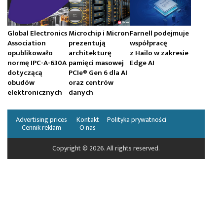
Global Electronics
Microchip i Micron
Farnell podejmuje
Association
prezentują
współpracę
opublikowało
architekturę
z Hailo w zakresie
normę IPC-A-630A
pamięci masowej
Edge AI
dotyczącą
PCIe® Gen 6 dla AI
obudów
oraz centrów
elektronicznych
danych
Advertising prices
Kontakt
Polityka prywatności
Cennik reklam
O nas
Copyright © 2026. All rights reserved.