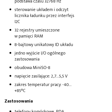
podstawa czasu 32768 Hz
sterowanie układem i odczyt
licznika ładunku przez interfejs
I2C
32 rejestry umieszczone
w pamięci RAM
8-bajtowy unikatowy ID układu
jedno wyjście I/O ogólnego
zastosowania
obudowa MiniSO-8
napięcie zasilające: 2,7…5,5 V
zakres temperatur pracy: -40…
+85°C
Zastosowania
telefony komórkowe, PDA,