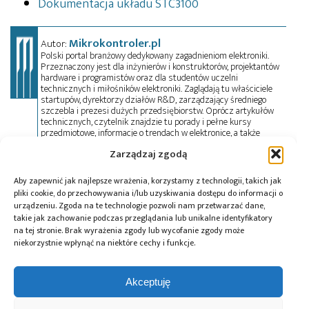
Dokumentacja układu STC3100
Mikrokontroler.pl
Autor:
Polski portal branżowy dedykowany zagadnieniom elektroniki.
Przeznaczony jest dla inżynierów i konstruktorów, projektantów
hardware i programistów oraz dla studentów uczelni
technicznych i miłośników elektroniki. Zaglądają tu właściciele
startupów, dyrektorzy działów R&D, zarządzający średniego
szczebla i prezesi dużych przedsiębiorstw. Oprócz artykułów
technicznych, czytelnik znajdzie tu porady i pełne kursy
przedmiotowe, informacje o trendach w elektronice, a także
oferty pracy. Przeczyta wywiady, przejrzy aktualności z branży w
Zarządzaj zgodą
kraju i na świecie oraz zadeklaruje swój udział w wydarzeniach,
szkoleniach i konferencjach. Mikrokontroler.pl pełni również rolę
patrona medialnego imprez targowych, konkursów, hackathonów
Aby zapewnić jak najlepsze wrażenia, korzystamy z technologii, takich jak
i seminariów. Zapraszamy do współpracy!
pliki cookie, do przechowywania i/lub uzyskiwania dostępu do informacji o
urządzeniu. Zgoda na te technologie pozwoli nam przetwarzać dane,
takie jak zachowanie podczas przeglądania lub unikalne identyfikatory
na tej stronie. Brak wyrażenia zgody lub wycofanie zgody może
Tagi:
projekt
,
referencyjny
niekorzystnie wpłynąć na niektóre cechy i funkcje.
Akceptuję
Przeczytaj również: