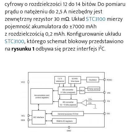
cyfrowy o rozdzielczości 12 do 14 bitów. Do pomiaru
prądu o natężeniu do 2,5 A niezbędny jest
zewnętrzny rezystor 30 mΩ. Układ
STC3100
mierzy
pojemność akumulatora do ±7000 mAh
z rozdzielczością 0,2 mAh. Konfigurowanie układu
STC3100
, którego schemat blokowy przedstawiono
2
na
rysunku 1
odbywa się przez interfejs I
C.