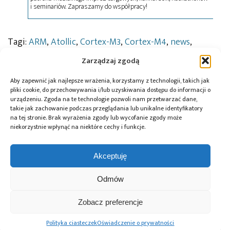
i seminariów. Zapraszamy do współpracy!
Tagi:
ARM
,
Atollic
,
Cortex-M3
,
Cortex-M4
,
news
,
oprogramowanie
,
TrueSTUDIO
Zarządzaj zgodą
Aby zapewnić jak najlepsze wrażenia, korzystamy z technologii, takich jak
pliki cookie, do przechowywania i/lub uzyskiwania dostępu do informacji o
Przeczytaj również:
urządzeniu. Zgoda na te technologie pozwoli nam przetwarzać dane,
takie jak zachowanie podczas przeglądania lub unikalne identyfikatory
na tej stronie. Brak wyrażenia zgody lub wycofanie zgody może
niekorzystnie wpłynąć na niektóre cechy i funkcje.
Akceptuję
Global Electronics
Microchip i Micron
Farnell podejmuje
Association
prezentują
współpracę
Odmów
opublikowało
architekturę
z Hailo w zakresie
normę IPC-A-630A
pamięci masowej
Edge AI
dotyczącą
PCIe® Gen 6 dla AI
Zobacz preferencje
obudów
oraz centrów
elektronicznych
danych
Polityka ciasteczek
Oświadczenie o prywatności