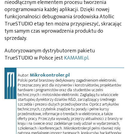
nieodłącznym elementem procesu tworzenia
oprogramowania każdej aplikacji. Dzięki nowej
funkcjonalności debugowania środowiska Atollic
TrueSTUDIO etap ten można przyspieszyć, skracając
tym samym czas wprowadzenia produktu do
sprzedaży.
Autoryzowanym dystrybutorem pakietu
TrueSTUDIO w Polsce jest
KAMAMI.pl
.
Mikrokontroler.pl
Autor:
Polski portal branżowy dedykowany zagadnieniom elektroniki.
Przeznaczony jest dla inżynierów i konstruktorów, projektantów
hardware i programistów oraz dla studentów uczelni
technicznych i miłośników elektroniki. Zaglądają tu właściciele
startupów, dyrektorzy działów R&D, zarządzający średniego
szczebla i prezesi dużych przedsiębiorstw. Oprócz artykułów
technicznych, czytelnik znajdzie tu porady i pełne kursy
przedmiotowe, informacje o trendach w elektronice, a także
oferty pracy. Przeczyta wywiady, przejrzy aktualności z branży w
kraju i na świecie oraz zadeklaruje swój udział w wydarzeniach,
szkoleniach i konferencjach. Mikrokontroler.pl pełni również rolę
patrona medialnego imprez targowych, konkursów, hackathonów