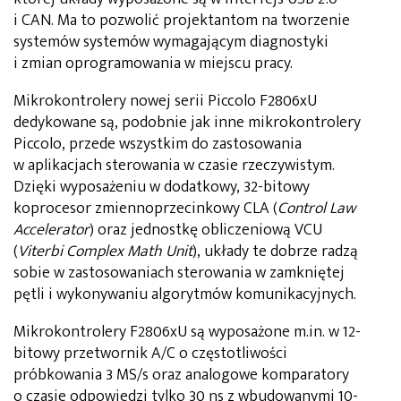
i CAN. Ma to pozwolić projektantom na tworzenie
systemów systemów wymagającym diagnostyki
i zmian oprogramowania w miejscu pracy.
Mikrokontrolery nowej serii Piccolo F2806xU
dedykowane są, podobnie jak inne mikrokontrolery
Piccolo, przede wszystkim do zastosowania
w aplikacjach sterowania w czasie rzeczywistym.
Dzięki wyposażeniu w dodatkowy, 32-bitowy
koprocesor zmiennoprzecinkowy CLA (
Control Law
Accelerator
) oraz jednostkę obliczeniową VCU
(
Viterbi Complex Math Unit
), układy te dobrze radzą
sobie w zastosowaniach sterowania w zamkniętej
pętli i wykonywaniu algorytmów komunikacyjnych.
Mikrokontrolery F2806xU są wyposażone m.in. w 12-
bitowy przetwornik A/C o częstotliwości
próbkowania 3 MS/s oraz analogowe komparatory
o czasie odpowiedzi tylko 30 ns z wbudowanymi 10-