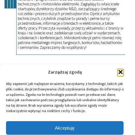
technicznych i miłośników elektroniki. Zaglądają tu właściciele
startupów, dyrektorzy działów R&D, zarządzający średniego
szczebla i prezesi dużych przedsiębiorstw. Oprócz artykułów
technicznych, czytelnik znajdzie tu porady i pełne kursy
przedmiotowe, informacje o trendach w elektronice, a także
oferty pracy. Przeczyta wywiady, przejrzy aktualności z branży w
kraju i na świecie oraz zadeklaruje swój udział w wydarzeniach,
szkoleniach i konferencjach. Mikrokontroler.pl pełni również rolę
patrona medialnego imprez targowych, konkursów, hackathonów
i seminariów. Zapraszamy do współpracy!
Tagi:
DSP
,
mikrokontrolery
,
news
,
Piccolo
,
Zarządzaj zgodą
podzespoły
,
Texas Instruments
,
TI Corner
Aby zapewnić jak najlepsze wrażenia, korzystamy z technologii, takich jak
pliki cookie, do przechowywania i/lub uzyskiwania dostępu do informacji o
urządzeniu. Zgoda na te technologie pozwoli nam przetwarzać dane,
Przeczytaj również:
takie jak zachowanie podczas przeglądania lub unikalne identyfikatory
na tej stronie. Brak wyrażenia zgody lub wycofanie zgody może
niekorzystnie wpłynąć na niektóre cechy i funkcje.
Akceptuję