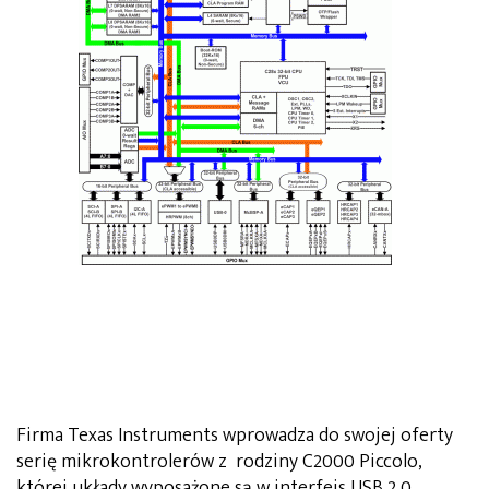
Firma Texas Instruments wprowadza do swojej oferty
serię mikrokontrolerów z rodziny C2000 Piccolo,
której układy wyposażone są w interfejs USB 2.0