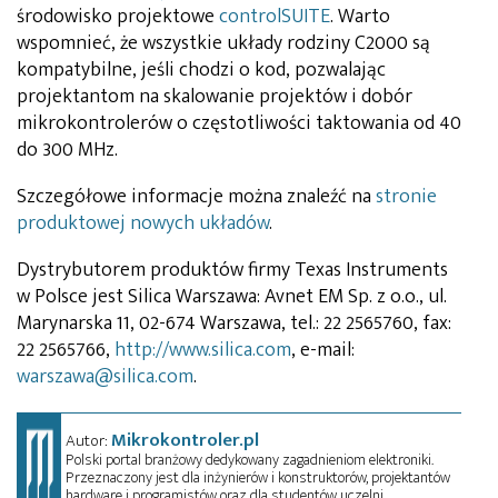
środowisko projektowe
controlSUITE
. Warto
wspomnieć, że wszystkie układy rodziny C2000 są
kompatybilne, jeśli chodzi o kod, pozwalając
projektantom na skalowanie projektów i dobór
mikrokontrolerów o częstotliwości taktowania od 40
do 300 MHz.
Szczegółowe informacje można znaleźć na
stronie
produktowej nowych układów
.
Dystrybutorem produktów firmy Texas Instruments
w Polsce jest Silica Warszawa: Avnet EM Sp. z o.o., ul.
Marynarska 11, 02-674 Warszawa, tel.: 22 2565760, fax:
22 2565766,
http://www.silica.com
, e-mail:
warszawa@silica.com
.
Mikrokontroler.pl
Autor:
Polski portal branżowy dedykowany zagadnieniom elektroniki.
Przeznaczony jest dla inżynierów i konstruktorów, projektantów
hardware i programistów oraz dla studentów uczelni