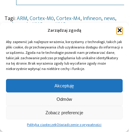
Tagi:
ARM
,
Cortex-M0
,
Cortex-M4
,
Infineon
,
news
,
podzespoły
,
XMC1000
,
XMC4000
Zarządzaj zgodą
Aby zapewnić jak najlepsze wrażenia, korzystamy z technologii, takich jak
pliki cookie, do przechowywania i/lub uzyskiwania dostępu do informacji o
Przeczytaj również:
urządzeniu. Zgoda na te technologie pozwoli nam przetwarzać dane,
takie jak zachowanie podczas przeglądania lub unikalne identyfikatory
na tej stronie. Brak wyrażenia zgody lub wycofanie zgody może
niekorzystnie wpłynąć na niektóre cechy i funkcje.
Akceptuję
Infineon i LS
ICEYE pozyskuje
Łukasiewicz –
ELECTRIC
pierwszą
ITECH rozpoczyna
wspólnie opracują
inwestycję
prace nad
Odmów
rozwiązania
z funduszu
Programem
zasilania prądem
Scaleup Europe
Azjatyckim
Zobacz preferencje
stałym centrów
Komisji
danych
Europejskiej
Polityka ciasteczek
Oświadczenie o prywatności
wykorzystujących