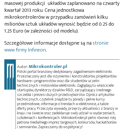
masowej produkcji układów zaplanowano na czwarty
kwartał 2013 roku. Cena jednostkowa
mikrokontrolerów w przypadku zamówień kilku
milionów sztuk układów wynosić będzie od 0.25 do
1.25 Euro (w zależności od modelu).
Szczegółowe informacje dostępne są na
stronie
www firmy Infineon
.
Mikrokontroler.pl
Autor:
Polski portal branżowy dedykowany zagadnieniom elektroniki.
Przeznaczony jest dla inżynierów i konstruktorów, projektantów
hardware i programistów oraz dla studentów uczelni
technicznych i miłośników elektroniki. Zaglądają tu właściciele
startupów, dyrektorzy działów R&D, zarządzający średniego
szczebla i prezesi dużych przedsiębiorstw. Oprócz artykułów
technicznych, czytelnik znajdzie tu porady i pełne kursy
przedmiotowe, informacje o trendach w elektronice, a także
oferty pracy. Przeczyta wywiady, przejrzy aktualności z branży w
kraju i na świecie oraz zadeklaruje swój udział w wydarzeniach,
szkoleniach i konferencjach. Mikrokontroler.pl pełni również rolę
patrona medialnego imprez targowych, konkursów, hackathonów
i seminariów. Zapraszamy do współpracy!