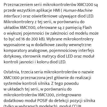
Przeznaczeniem serii mikrokontrolerów XMC1200 są
przede wszystkim aplikacje HMI (
Human-Machine
Interface
) oraz oświetleniowe używające diod LED.
Mikrokontrolery z tej serii, w porównaniu do
układów XMC1100, oferowane są z pamięcią Flash
o większej pojemności (w zależności od modelu może
to być od 16 do 200 kB). Wybrane mikrokontrolery
wyposażone są w dodatkowe zasoby wewnętrzne:
komparatory analogowe, pojemnościowy interfejs
dotykowy, sterownik matrycy diod LED oraz moduł
kontroli jasności i koloru diod LED.
Ostatnia, trzecia seria mikrokontrolerów o nazwie
XMC1300 przeznaczona jest głównie do realizacji
systemów kontroli silnika. Z tego powodu
w układach tej serii, w porównaniu do
mikrokontrolerów XMC1200, zintegrowano
dodatkowo moduł POSIF do detekcji pozycji silnika
(tylko w wybranych modelach), moduł CCU8