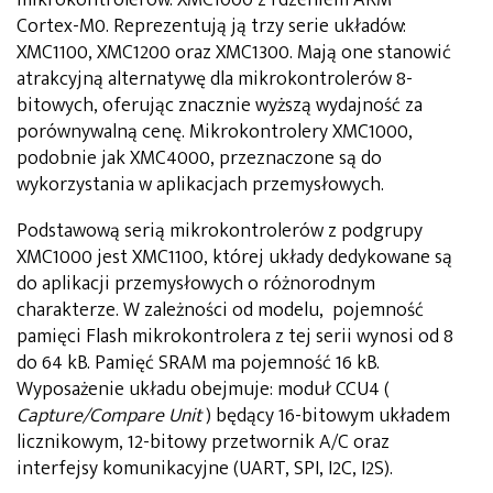
Cortex-M0. Reprezentują ją trzy serie układów:
XMC1100, XMC1200 oraz XMC1300. Mają one stanowić
atrakcyjną alternatywę dla mikrokontrolerów 8-
bitowych, oferując znacznie wyższą wydajność za
porównywalną cenę. Mikrokontrolery XMC1000,
podobnie jak XMC4000, przeznaczone są do
wykorzystania w aplikacjach przemysłowych.
Podstawową serią mikrokontrolerów z podgrupy
XMC1000 jest XMC1100, której układy dedykowane są
do aplikacji przemysłowych o różnorodnym
charakterze. W zależności od modelu, pojemność
pamięci Flash mikrokontrolera z tej serii wynosi od 8
do 64 kB. Pamięć SRAM ma pojemność 16 kB.
Wyposażenie układu obejmuje: moduł CCU4 (
Capture/Compare Unit
) będący 16-bitowym układem
licznikowym, 12-bitowy przetwornik A/C oraz
interfejsy komunikacyjne (UART, SPI, I2C, I2S).