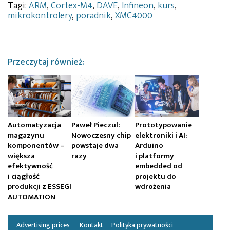
Tagi:
ARM
,
Cortex-M4
,
DAVE
,
Infineon
,
kurs
,
mikrokontrolery
,
poradnik
,
XMC4000
Przeczytaj również:
Automatyzacja
Paweł Pieczul:
Prototypowanie
magazynu
Nowoczesny chip
elektroniki i AI:
komponentów –
powstaje dwa
Arduino
większa
razy
i platformy
efektywność
embedded od
i ciągłość
projektu do
produkcji z ESSEGI
wdrożenia
AUTOMATION
Advertising prices
Kontakt
Polityka prywatności