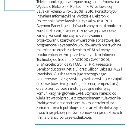
Telekomunikacji, a następnie magistra inżyniera na
Wydziale Elektroniki Politechniki Wrocławskiej
uzyskał kolejno w roku 2008 i 2010. Ponadto tytuł
inżyniera Informatyki na Wydziale Elektroniki
Politechniki Wrocławskiej uzyskał w roku 2011.
Szymon Panecki jest doświadczonym elektronikiem-
konstruktorem, który w trakcie swojej zawodowej
kariery koncentruje się na definiowaniu i
projektowaniu (zarówno w warstwie sprzętowej jak i
programowej) systemów wbudowanych opartych na
mikrokontrolerach z rdzeniem ARM od różnych
producentów, w tym przede wszystkim Infineon
Technologies (rodzina XMC1000 i XMC4000),
STMicroelectronics (STM32 i STR7), Freescale
Semiconductor (Kinetis L) oraz Silicon Labs (EFM32 i
Precision32). Obszarem jego szczególnego
zainteresowania są systemy wykorzystujące czujniki
środowiskowe (wilgotności, ciśnienia, temperatury)
oraz przemysłowe i motoryzacyjne interfejsy
komunikacyjne, głównie CAN. Szymon Panecki od
wielu lat współpracuje z czasopismem "Elektronika
Praktyczna" oraz portalem Mikrokontroler.pl, na
łamach których publikuje liczne artykuły dotyczące
swoich projektów, jak również nowości produktowych
firm z branży półprzewodnikowej.