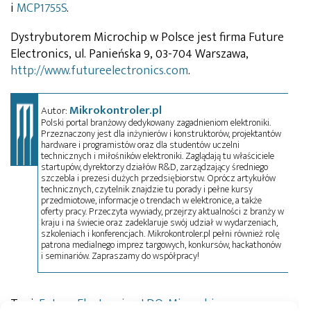
i
MCP1755S
.
Dystrybutorem Microchip w Polsce jest firma Future
Electronics, ul. Panieńska 9, 03-704 Warszawa,
http://www.futureelectronics.com
.
Mikrokontroler.pl
Autor:
Polski portal branżowy dedykowany zagadnieniom elektroniki.
Przeznaczony jest dla inżynierów i konstruktorów, projektantów
hardware i programistów oraz dla studentów uczelni
technicznych i miłośników elektroniki. Zaglądają tu właściciele
startupów, dyrektorzy działów R&D, zarządzający średniego
szczebla i prezesi dużych przedsiębiorstw. Oprócz artykułów
technicznych, czytelnik znajdzie tu porady i pełne kursy
przedmiotowe, informacje o trendach w elektronice, a także
oferty pracy. Przeczyta wywiady, przejrzy aktualności z branży w
kraju i na świecie oraz zadeklaruje swój udział w wydarzeniach,
szkoleniach i konferencjach. Mikrokontroler.pl pełni również rolę
patrona medialnego imprez targowych, konkursów, hackathonów
i seminariów. Zapraszamy do współpracy!
Tagi:
Future Electronics
,
LDO
,
Microchip
,
news
,