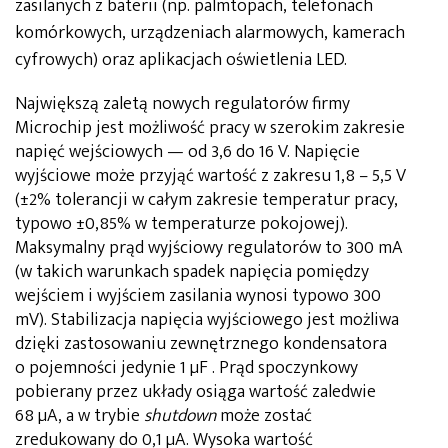
zasilanych z baterii (np. palmtopach, telefonach
komórkowych, urządzeniach alarmowych, kamerach
cyfrowych) oraz aplikacjach oświetlenia LED
.
Największą zaletą nowych regulatorów firmy
Microchip jest możliwość pracy w szerokim zakresie
napięć wejściowych — od 3,6 do 16 V. Napięcie
wyjściowe może przyjąć wartość z zakresu 1,8 – 5,5 V
(±2% tolerancji w całym zakresie temperatur pracy,
typowo ±0,85% w temperaturze pokojowej).
Maksymalny prąd wyjściowy regulatorów to 300 mA
(w takich warunkach spadek napięcia pomiędzy
wejściem i wyjściem zasilania wynosi typowo 300
mV). Stabilizacja napięcia wyjściowego jest możliwa
dzięki zastosowaniu zewnętrznego kondensatora
o pojemności jedynie 1 µF . Prąd spoczynkowy
pobierany przez układy osiąga wartość zaledwie
68 µA, a w trybie
shutdown
może zostać
zredukowany do 0,1 µA. Wysoka wartość