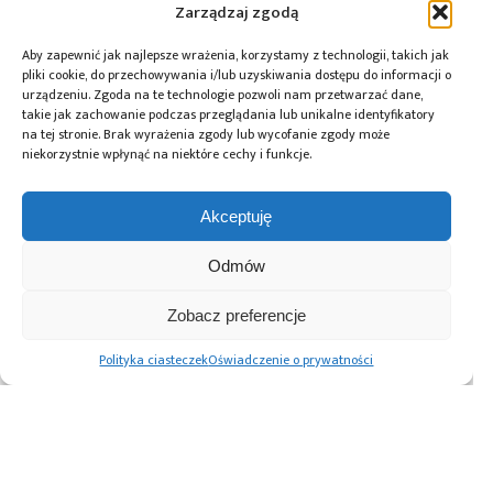
podzespoły
Zarządzaj zgodą
Aby zapewnić jak najlepsze wrażenia, korzystamy z technologii, takich jak
pliki cookie, do przechowywania i/lub uzyskiwania dostępu do informacji o
urządzeniu. Zgoda na te technologie pozwoli nam przetwarzać dane,
Przeczytaj również:
takie jak zachowanie podczas przeglądania lub unikalne identyfikatory
na tej stronie. Brak wyrażenia zgody lub wycofanie zgody może
niekorzystnie wpłynąć na niektóre cechy i funkcje.
Akceptuję
Würth Elektronik
10 lat Finder
Global Electronics
ICS wprowadza
Polska – jubileusz
Association
Odmów
przetwornice
z perspektywą
opublikowało
DC/DC do
dalszego rozwoju
normę IPC-A-630A
Zobacz preferencje
zastosowań
dotyczącą
motoryzacyjnych
obudów
Polityka ciasteczek
Oświadczenie o prywatności
elektronicznych
Advertising prices
Kontakt
Polityka prywatności
Cennik reklam
O nas