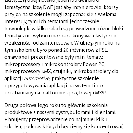
zazwyczaj obejmowało jeden lub dwa bloki
tematyczne. Ideą DwF jest aby inżynierowie, którzy
przyjdą na szkolenie mogli zapoznać się z wieloma
interesującymi ich tematami jednocześnie.
Równolegle w kilku salach są prowadzone różne bloki
tematyczne, wyboru można dokonywać elastycznie
w zależności od zainteresowań. W ubiegłym roku na
tym szkoleniu było ponad 20 inżynierów z FSL,
omawiane i prezentowane były m.in. tematy:
mikroprocesory i mikrokontrolery Power PC,
mikroprocesory i.MX, czujniki, mikrokontrolery dla
aplikacji
automotive
, praktyczne szkolenie
z przygotowywania aplikacji na system Linux
uruchamiany na platformie sprzętowej i.MX53.
Druga połowa tego roku to głównie szkolenia
produktowe z naszymi dystrybutorami i klientami.
Planujemy przeprowadzenie co najmniej kilku
szkoleń, podczas których będziemy się koncentrować