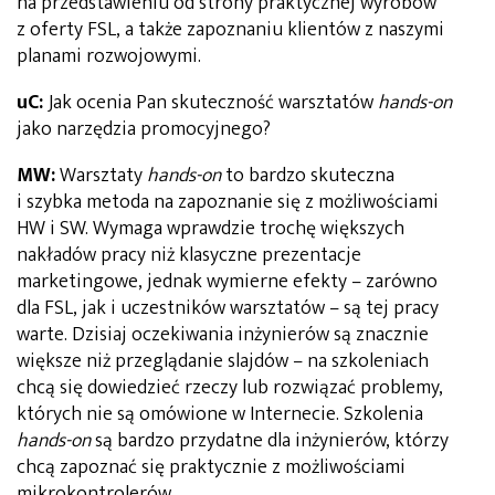
na przedstawieniu od strony praktycznej wyrobów
z oferty FSL, a także zapoznaniu klientów z naszymi
planami rozwojowymi.
uC:
Jak ocenia Pan skuteczność warsztatów
hands-on
jako narzędzia promocyjnego?
MW:
Warsztaty
hands-on
to bardzo skuteczna
i szybka metoda na zapoznanie się z możliwościami
HW i SW. Wymaga wprawdzie trochę większych
nakładów pracy niż klasyczne prezentacje
marketingowe, jednak wymierne efekty – zarówno
dla FSL, jak i uczestników warsztatów – są tej pracy
warte. Dzisiaj oczekiwania inżynierów są znacznie
większe niż przeglądanie slajdów – na szkoleniach
chcą się dowiedzieć rzeczy lub rozwiązać problemy,
których nie są omówione w Internecie. Szkolenia
hands-on
są bardzo przydatne dla inżynierów, którzy
chcą zapoznać się praktycznie z możliwościami
mikrokontrolerów.