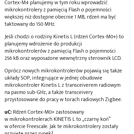
Cortex-M4 planujemy w tym roku wprowadzić
mikrokontrolery z pamięcią Flash o pojemności
większej niż dostępne obecnie 1 MB, rdzeń ma być
taktowany do 150 MHz.
Jeśli chodzi o rodziny Kinetis L (rdzeń Cortex-M0+) to
planujemy wdrożenie do produkcji
mikrokontrolerów z pamięcią Flash o pojemności
256 kB oraz wyposażone wewnętrzny sterownik LCD.
Oprócz nowych mikrokontrolerów pojawią się także
układy SOP, integrujące w jednej obudowie
mikrokontroler Kinetis L z transceiverem radiowym
na pasmo sub-GHz, a także transceivery
przystosowane do pracy w torach radiowych Zigbee.
uC:
Rdzeń Cortex-M0+ zastosowany
w mikrokontrolerach KINETIS L to „czarny koń”
w ofercie Freescale. Jak te mikrokontrolery zostały
przyjęte przez rynek?