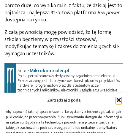
bardzo duże, co wynika m.in. z faktu, że dzisiaj jest to
najtańsza i najlepsza 32-bitowa platforma
low power
dostępna na rynku.
Z całą pewnością mogę powiedzieć, że tę formę
szkoleń będziemy w przyszłości stosować,
modyfikując tematykę i zakres do zmieniających się
wymagań uczestników.
Mikrokontroler.pl
Autor:
Polski portal branżowy dedykowany zagadnieniom elektroniki.
Przeznaczony jest dla inżynierów i konstruktorów, projektantów
hardware i programistów oraz dla studentów uczelni
technicznych i miłośników elektroniki. Zaglądają tu właściciele
startupów, dyrektorzy działów R&D, zarządzający średniego
szczebla i prezesi dużych przedsiębiorstw. Oprócz artykułów
Zarządzaj zgodą
technicznych, czytelnik znajdzie tu porady i pełne kursy
przedmiotowe, informacje o trendach w elektronice, a także
Aby zapewnić jak najlepsze wrażenia, korzystamy z technologii, takich jak
oferty pracy. Przeczyta wywiady, przejrzy aktualności z branży w
pliki cookie, do przechowywania i/lub uzyskiwania dostępu do informacji o
kraju i na świecie oraz zadeklaruje swój udział w wydarzeniach,
urządzeniu. Zgoda na te technologie pozwoli nam przetwarzać dane,
szkoleniach i konferencjach. Mikrokontroler.pl pełni również rolę
patrona medialnego imprez targowych, konkursów, hackathonów
takie jak zachowanie podczas przeglądania lub unikalne identyfikatory
i seminariów. Zapraszamy do współpracy!