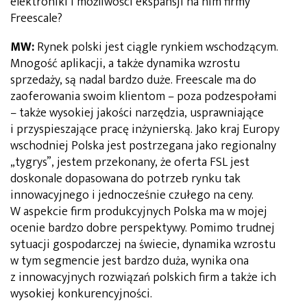
elektroniki i możliwości ekspansji na nim firmy
Freescale?
MW:
Rynek polski jest ciągle rynkiem wschodzącym.
Mnogość aplikacji, a także dynamika wzrostu
sprzedaży, są nadal bardzo duże. Freescale ma do
zaoferowania swoim klientom – poza podzespołami
– także wysokiej jakości narzędzia, usprawniające
i przyspieszające pracę inżynierską. Jako kraj Europy
wschodniej Polska jest postrzegana jako regionalny
„tygrys”, jestem przekonany, że oferta FSL jest
doskonale dopasowana do potrzeb rynku tak
innowacyjnego i jednocześnie czułego na ceny.
W aspekcie firm produkcyjnych Polska ma w mojej
ocenie bardzo dobre perspektywy. Pomimo trudnej
sytuacji gospodarczej na świecie, dynamika wzrostu
w tym segmencie jest bardzo duża, wynika ona
z innowacyjnych rozwiązań polskich firm a także ich
wysokiej konkurencyjności.