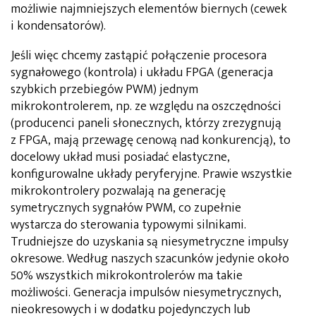
możliwie najmniejszych elementów biernych (cewek
i kondensatorów).
Jeśli więc chcemy zastąpić połączenie procesora
sygnałowego (kontrola) i układu FPGA (generacja
szybkich przebiegów PWM) jednym
mikrokontrolerem, np. ze względu na oszczędności
(producenci paneli słonecznych, którzy zrezygnują
z FPGA, mają przewagę cenową nad konkurencją), to
docelowy układ musi posiadać elastyczne,
konfigurowalne układy peryferyjne. Prawie wszystkie
mikrokontrolery pozwalają na generację
symetrycznych sygnałów PWM, co zupełnie
wystarcza do sterowania typowymi silnikami.
Trudniejsze do uzyskania są niesymetryczne impulsy
okresowe. Według naszych szacunków jedynie około
50% wszystkich mikrokontrolerów ma takie
możliwości. Generacja impulsów niesymetrycznych,
nieokresowych i w dodatku pojedynczych lub