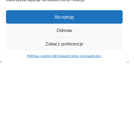
niekorzystnie wpłynąć na niektóre cechy i funkcje.
Akceptuję
Tagi:
Cortex-M
,
Cortex-M4
,
Infineon
,
silniki
,
XMC4000
Odmów
Zobacz preferencje
Przeczytaj również:
Polityka ciasteczek
Oświadczenie o prywatności
OPTA
Automatyzacja
Paweł Pieczul:
i MicroPython –
magazynu
Nowoczesny chip
połączenie
komponentów –
powstaje dwa
automatyki
większa
razy
przemysłowej
efektywność
z Pythonem
i ciągłość
produkcji z ESSEGI
AUTOMATION