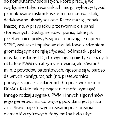
do komputerów osobistych, które pracują we
względnie stałych warunkach, mogą wykorzystywać
produkowane niskim kosztem i na masową skalę,
dedykowane układy scalone. Rzecz ma się jednak
inaczej np. w przypadku przetwornic dla paneli
słonecznych. Dostępne rozwiązania, takie jak
przetwornice podwyższające i obniżające napięcie
SEPIC, zasilacze impulsowe dwutaktowe z rdzeniem
gromadzącym energię (
flyback
), półmostki, pełne
mostki, zasilacze LLC, itp. wymagają nie tylko różnych
układów PWM i strategii sterowania, ale również,
m.in. z powodów patentowych, łączone są w bardzo
dziwnych konfiguracjach (np. przetwornica
podwyższająca z zasilaczem LLC i przetwornikiem
DC/AC). Każde takie połączenie może wymagać
innego rodzaju sygnału PWM i innych algorytmów
jego generowania. Co więcej, pożądana jest praca
z możliwie najkrótszymi czasami przełączania
elementów cyfrowych, żeby można było użyć