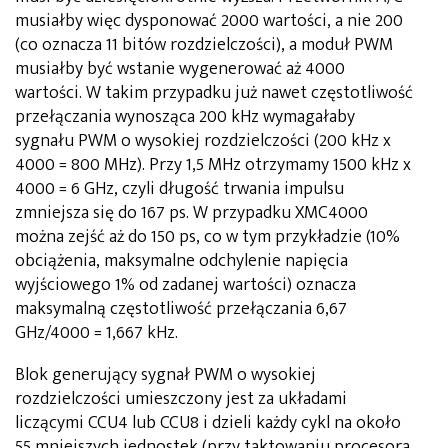
musiałby więc dysponować 2000 wartości, a nie 200
(co oznacza 11 bitów rozdzielczości), a moduł PWM
musiałby być wstanie wygenerować aż 4000
wartości. W takim przypadku już nawet częstotliwość
przełączania wynosząca 200 kHz wymagałaby
sygnału PWM o wysokiej rozdzielczości (200 kHz x
4000 = 800 MHz). Przy 1,5 MHz otrzymamy 1500 kHz x
4000 = 6 GHz, czyli długość trwania impulsu
zmniejsza się do 167 ps. W przypadku XMC4000
można zejść aż do 150 ps, co w tym przykładzie (10%
obciążenia, maksymalne odchylenie napięcia
wyjściowego 1% od zadanej wartości) oznacza
maksymalną częstotliwość przełączania 6,67
GHz/4000 = 1,667 kHz.
Blok generujący sygnał PWM o wysokiej
rozdzielczości umieszczony jest za układami
liczącymi CCU4 lub CCU8 i dzieli każdy cykl na około
55 mniejszych jednostek (przy taktowaniu procesora