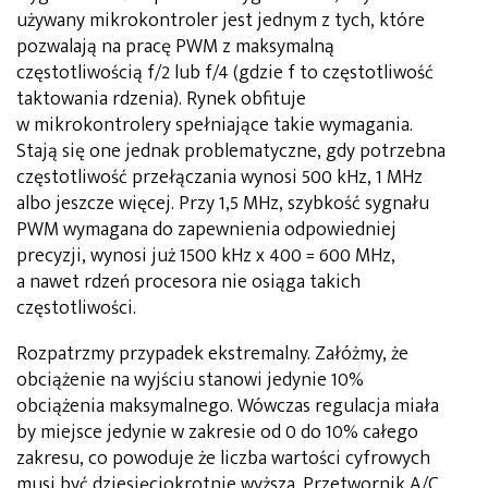
używany mikrokontroler jest jednym z tych, które
pozwalają na pracę PWM z maksymalną
częstotliwością f/2 lub f/4 (gdzie f to częstotliwość
taktowania rdzenia). Rynek obfituje
w mikrokontrolery spełniające takie wymagania.
Stają się one jednak problematyczne, gdy potrzebna
częstotliwość przełączania wynosi 500 kHz, 1 MHz
albo jeszcze więcej. Przy 1,5 MHz, szybkość sygnału
PWM wymagana do zapewnienia odpowiedniej
precyzji, wynosi już 1500 kHz x 400 = 600 MHz,
a nawet rdzeń procesora nie osiąga takich
częstotliwości.
Rozpatrzmy przypadek ekstremalny. Załóżmy, że
obciążenie na wyjściu stanowi jedynie 10%
obciążenia maksymalnego. Wówczas regulacja miała
by miejsce jedynie w zakresie od 0 do 10% całego
zakresu, co powoduje że liczba wartości cyfrowych
musi być dziesięciokrotnie wyższa. Przetwornik A/C