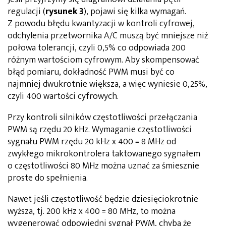
regulacji (
rysunek 3
), pojawi się kilka wymagań.
Z powodu błędu kwantyzacji w kontroli cyfrowej,
odchylenia przetwornika A/C muszą być mniejsze niż
połowa tolerancji, czyli 0,5% co odpowiada 200
różnym wartościom cyfrowym. Aby skompensować
błąd pomiaru, dokładność PWM musi być co
najmniej dwukrotnie większa, a więc wyniesie 0,25%,
czyli 400 wartości cyfrowych.
Przy kontroli silników częstotliwości przełączania
PWM są rzędu 20 kHz. Wymaganie częstotliwości
sygnału PWM rzędu 20 kHz x 400 = 8 MHz od
zwykłego mikrokontrolera taktowanego sygnałem
o częstotliwości 80 MHz można uznać za śmiesznie
proste do spełnienia.
Nawet jeśli częstotliwość będzie dziesięciokrotnie
wyższa, tj. 200 kHz x 400 = 80 MHz, to można
wygenerować odpowiedni sygnał PWM, chyba że