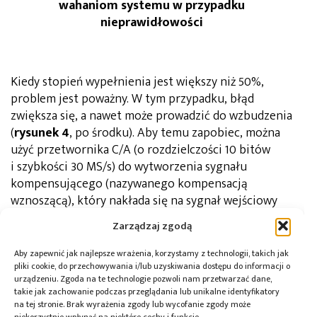
wahaniom systemu w przypadku
nieprawidłowości
Kiedy stopień wypełnienia jest większy niż 50%,
problem jest poważny. W tym przypadku, błąd
zwiększa się, a nawet może prowadzić do wzbudzenia
(
rysunek 4
, po środku). Aby temu zapobiec, można
użyć przetwornika C/A (o rozdzielczości 10 bitów
i szybkości 30 MS/s) do wytworzenia sygnału
kompensującego (nazywanego kompensacją
wznoszącą), który nakłada się na sygnał wejściowy
i stabilizuje pętlę (
rysunek 4
, dolny wykres).
Zarządzaj zgodą
Aby zapewnić jak najlepsze wrażenia, korzystamy z technologii, takich jak
Frank Riemenschneider
Autor:
pliki cookie, do przechowywania i/lub uzyskiwania dostępu do informacji o
Inż. Frank Riemenschneider Redaktor naczelny
urządzeniu. Zgoda na te technologie pozwoli nam przetwarzać dane,
Design & Elektronik i członek rady Embedded World.
takie jak zachowanie podczas przeglądania lub unikalne identyfikatory
Frank otrzymał dyplom magistra inżyniera elektryka
na Uniwersytecie Leibnitz w Hanowerze i jest
na tej stronie. Brak wyrażenia zgody lub wycofanie zgody może
akredytowanym inżynierem ARM.