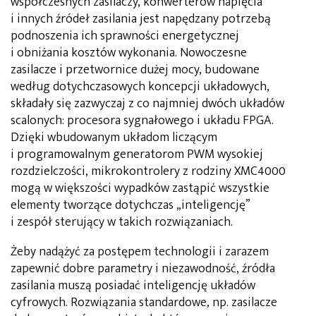
współczesnych zasilaczy, konwerterów napięcia
i innych źródeł zasilania jest napędzany potrzebą
podnoszenia ich sprawności energetycznej
i obniżania kosztów wykonania. Nowoczesne
zasilacze i przetwornice dużej mocy, budowane
według dotychczasowych koncepcji układowych,
składały się zazwyczaj z co najmniej dwóch układów
scalonych: procesora sygnałowego i układu FPGA.
Dzięki wbudowanym układom liczącym
i programowalnym generatorom PWM wysokiej
rozdzielczości, mikrokontrolery z rodziny XMC4000
mogą w większości wypadków zastąpić wszystkie
elementy tworzące dotychczas „inteligencję”
i zespół sterujący w takich rozwiązaniach.
Żeby nadążyć za postępem technologii i zarazem
zapewnić dobre parametry i niezawodność, źródła
zasilania muszą posiadać inteligencję układów
cyfrowych. Rozwiązania standardowe, np. zasilacze