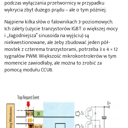
podczas wyłączania przetwornicy w przypadku
wykrycia zbyt dużego prądu – ale o tym później.
Najpierw kilka słów o falownikach 3-poziomowych.
Ich zalety (użycie tranzystorów IGBT o większej mocy
i „łagodniejsza” sinusoida na wyjściu) są
niekwestionowane, ale żeby zbudować jeden pół-
mostek z czterema tranzystorami, potrzeba 3 x 4 = 12
sygnałów PWM. Większość mikrokontrolerów w tym
momencie zawiodłaby, ale można to zrobić za
pomocą modułu CCU8.