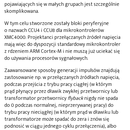
pojawiających się w małych grupach jest szczególnie
skomplikowana.
W tym celu stworzone zostały bloki peryferyjne
o nazwach CCU4 i CCU8 dla mikrokontrolerów
XMC4000. Projektanci przełączanych źródeł napięcia
mają więc do dyspozycji standardowy mikrokontroler
z rdzeniem ARM Cortex-M i nie muszą już uciekać się
do używania procesorów sygnałowych.
Zaawansowane sposoby generacji impulsów znajdują
zastosowanie np. w przełączanych źródłach napięcia,
podczas przejścia z trybu pracy ciągłej (w którym
prąd płynący przez dławik zwykłej przetwornicy lub
transformator przetwornicy
flyback
nigdy nie spada
do 0 podczas normalnej, nieprzerywanej pracy) do
trybu pracy nieciągłej (w którym prąd w dławiku lub
transformatorze może spadać do zera i znów się
podnosić w ciągu jednego cyklu przełączenia), albo