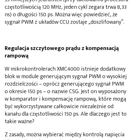
częstotliwością 120 MHz, jeden cykl zegara trwa 8,33
ns) o długości 150 ps. Można więc powiedzieć, że
sygnał PWM z układów CCU zostaje „doszlifowany”.
Regulacja szczytowego pr
ą
du z kompensacj
ą
rampow
ą
W mikrokontrolerach XMC4000 istnieje dodatkowy
blok w module generującym sygnał PWM o wysokiej
rozdzielczości – oprócz generującego sygnał PWM
o okresie 150 ps – o nazwie CSG. Jest on wyposażony
w komparator i kompensację rampową, które mogą
być wykorzystywane całkowicie niezależnie od
kanału dla częstotliwości 150 ps. Ale dlaczego jest to
takie ważne?
Z zasady, można wybierać między kontrolą napięcia