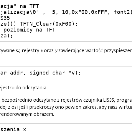
tywane są rejestry
x
oraz
y
zawierające wartość przyspiesze
jestru do odczytania.
ą bezpośrednio odczytane z rejestrów czujnika LIS35, progr
ej z osi jeśli przekroczy ono pewien zakres, aby nasz wirtu
a renderowanym obrazem.