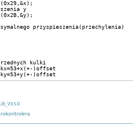
ib_V3.5.0
krokontrolera