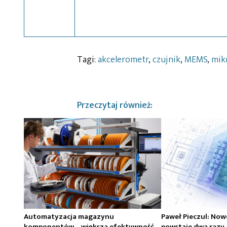
Tagi:
akcelerometr
,
czujnik
,
MEMS
,
mik
Przeczytaj również:
Automatyzacja magazynu
Paweł Pieczul: Now
komponentów – większa efektywność
powstaje dwa razy