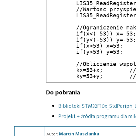
	LIS35_ReadRegister(0x29,&x);

	//Wartosc przyspieszenia y

	LIS35_ReadRegister(0x2B,&y);

	//Ograniczenie maksymalnego przyspieszenia(przechylenia)

	if(x<(-53)) x=-53;

	if(y<(-53)) y=-53;

	if(x>53) x=53;

	if(y>53) y=53;

	//Obliczenie wspolrzednych kulki	

	kx=53+x;	//kx=53+x(+-)offset

Do pobrania
Biblioteki STM32F10x_StdPeriph_L
Projekt + źródła programu dla mi
Marcin Maszlanka
Autor: