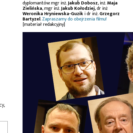
dyplomantów: mgr inż.
Jakub Dobosz
, inż.
Maja
Zielińska
, mgr inż.
Jakub Kołodziej
, dr inż
Weronika Hryniewska-Guzik
i dr inż.
Grzegorz
Bartyzel
.
Zapraszamy do obejrzenia filmu!
[materiał redakcyjny]
cy,