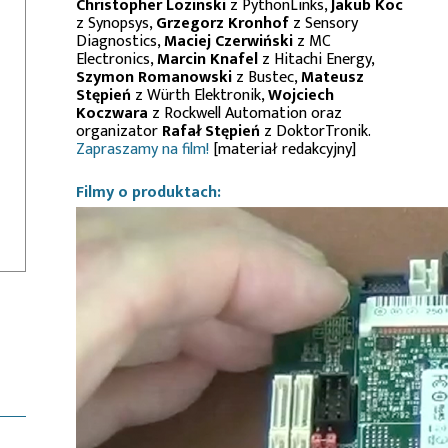
Christopher Lozinski
z PythonLinks,
Jakub Koc
z Synopsys,
Grzegorz Kronhof
z Sensory
Diagnostics,
Maciej Czerwiński
z MC
Electronics,
Marcin Knafel
z Hitachi Energy,
Szymon Romanowski
z Bustec,
Mateusz
Stępień
z Würth Elektronik,
Wojciech
Koczwara
z Rockwell Automation oraz
organizator
Rafał Stępień
z DoktorTronik.
Zapraszamy na film!
[materiał redakcyjny]
Filmy o produktach: