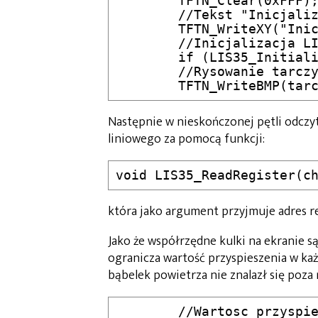
	TFTN_Clear(0xFFF);

	//Tekst "Inicjalizacja" na TFT

  	TFTN_WriteXY("Inicjalizacja\0" ,  5, 10,0xF00,0xFFF, font2);

	//Inicjalizacja LIS35

	if (LIS35_Initialize()) TFTN_Clear(0xF00);	

	//Rysowanie tarczy poziomicy na TFT

Następnie w nieskończonej pętli odczy
liniowego za pomocą funkcji:
która jako argument przyjmuje adres re
Jako że współrzędne kulki na ekranie s
ogranicza wartość przyspieszenia w każd
bąbelek powietrza nie znalazł się poz
	//Wartosc przyspieszenia x	
