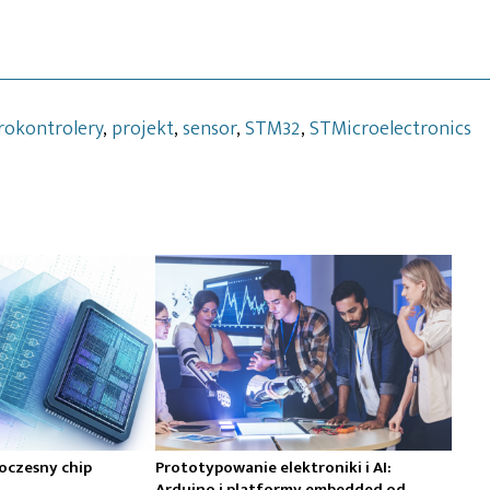
rokontrolery
,
projekt
,
sensor
,
STM32
,
STMicroelectronics
oczesny chip
Prototypowanie elektroniki i AI:
Arduino i platformy embedded od