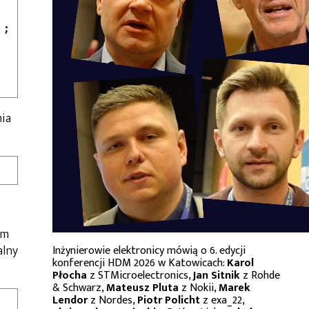
nia
am
alny
Inżynierowie elektronicy mówią o 6. edycji
konferencji HDM 2026 w Katowicach:
Karol
Płocha
z STMicroelectronics,
Jan Sitnik
z Rohde
& Schwarz,
Mateusz Pluta
z Nokii,
Marek
Lendor
z Nordes,
Piotr Policht
z exa_22,