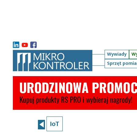
Wywiady
Wy
Sprzęt pomi
IoT