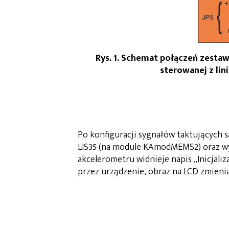
Rys. 1. Schemat połączeń zesta
sterowanej z lin
Po konfiguracji sygnałów taktujących
LIS35 (na module KAmodMEMS2) oraz wyśw
akcelerometru widnieje napis „Inicjali
przez urządzenie, obraz na LCD zmienia