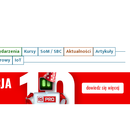
darzenia
Kursy
SoM / SBC
Aktualności
Artykuły
arowy
IoT