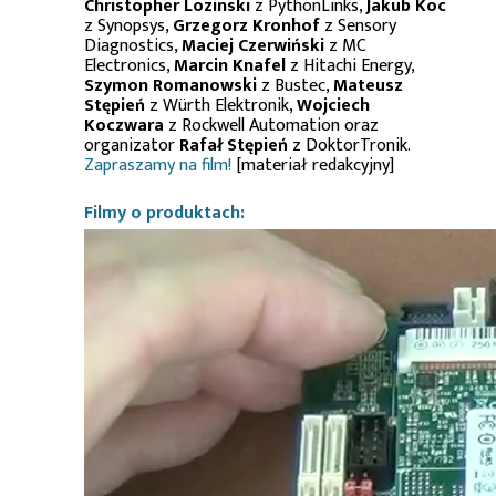
Christopher Lozinski
z PythonLinks,
Jakub Koc
z Synopsys,
Grzegorz Kronhof
z Sensory
Diagnostics,
Maciej Czerwiński
z MC
Electronics,
Marcin Knafel
z Hitachi Energy,
Szymon Romanowski
z Bustec,
Mateusz
Stępień
z Würth Elektronik,
Wojciech
Koczwara
z Rockwell Automation oraz
organizator
Rafał Stępień
z DoktorTronik.
Zapraszamy na film!
[materiał redakcyjny]
Filmy o produktach: