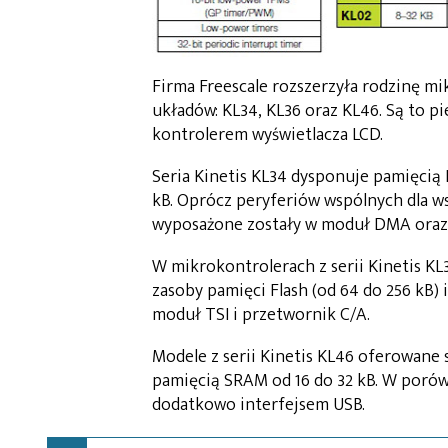
Firma Freescale rozszerzyła rodzinę mi
układów: KL34, KL36 oraz KL46. Są to 
kontrolerem wyświetlacza LCD.
Seria Kinetis KL34 dysponuje pamięcią
kB. Oprócz peryferiów wspólnych dla ws
wyposażone zostały w moduł DMA oraz 
W mikrokontrolerach z serii Kinetis K
zasoby pamięci Flash (od 64 do 256 kB) 
moduł TSI i przetwornik C/A.
Modele z serii Kinetis KL46 oferowane s
pamięcią SRAM od 16 do 32 kB. W porów
dodatkowo interfejsem USB.