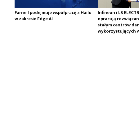
Farnell podejmuje współpracę z Hailo
Infineon i LS ELECT
w zakresie Edge AI
opracują rozwiązan
stałym centrów da
wykorzystujących A