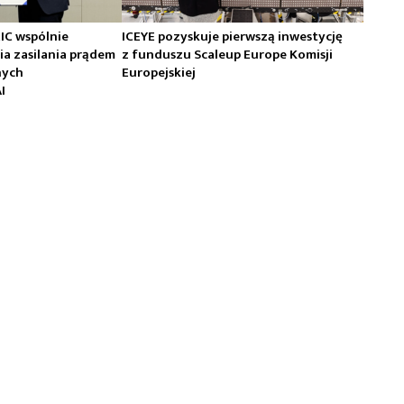
RIC wspólnie
ICEYE pozyskuje pierwszą inwestycję
ia zasilania prądem
z funduszu Scaleup Europe Komisji
nych
Europejskiej
I