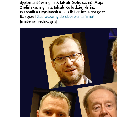
dyplomantów: mgr inż.
Jakub Dobosz
, inż.
Maja
Zielińska
, mgr inż.
Jakub Kołodziej
, dr inż
Weronika Hryniewska-Guzik
i dr inż.
Grzegorz
Bartyzel
.
Zapraszamy do obejrzenia filmu!
[materiał redakcyjny]