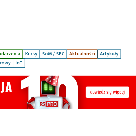
darzenia
Kursy
SoM / SBC
Aktualności
Artykuły
arowy
IoT