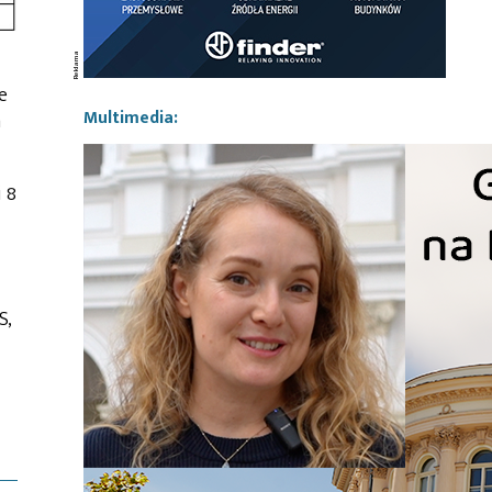
e
Multimedia:
m
 8
S,