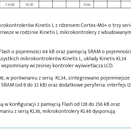
krokontrolerów Kinetis L z rdzeniem Cortex-M0+ o trzy seri
pierwsze w rodzinie Kinetis L mikrokontrolery z wbudowany
 Flash o pojemności 64 kB oraz pamięcią SRAM o pojemności
zystkich mikrokontrolerów Kinetis L, układy Kinetis KL34
wspomniany wcześniej kontroler wyświetlacza LCD.
L36, w porównaniu z serią KL34, zintegrowano pojemniejsze
i SRAM (od 8 do 32 kB) oraz dodatkowe peryferia: interfejs I2
ą w konfiguracji z pamięcią Flash od 128 do 256 kB oraz
naniu z serią KL36, mikrokontrolery KL46 dysponują