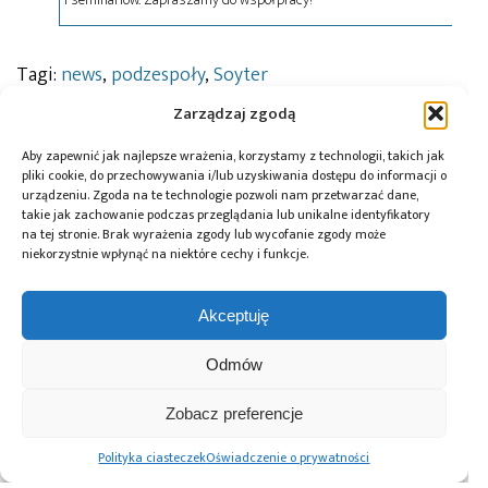
Tagi:
news
,
podzespoły
,
Soyter
Zarządzaj zgodą
Aby zapewnić jak najlepsze wrażenia, korzystamy z technologii, takich jak
Przeczytaj również:
pliki cookie, do przechowywania i/lub uzyskiwania dostępu do informacji o
urządzeniu. Zgoda na te technologie pozwoli nam przetwarzać dane,
takie jak zachowanie podczas przeglądania lub unikalne identyfikatory
na tej stronie. Brak wyrażenia zgody lub wycofanie zgody może
niekorzystnie wpłynąć na niektóre cechy i funkcje.
10 lat Finder
Global Electronics
Microchip i Micron
Akceptuję
Polska – jubileusz
Association
prezentują
z perspektywą
opublikowało
architekturę
Odmów
dalszego rozwoju
normę IPC-A-630A
pamięci masowej
dotyczącą
PCIe® Gen 6 dla AI
obudów
oraz centrów
Zobacz preferencje
elektronicznych
danych
Polityka ciasteczek
Oświadczenie o prywatności