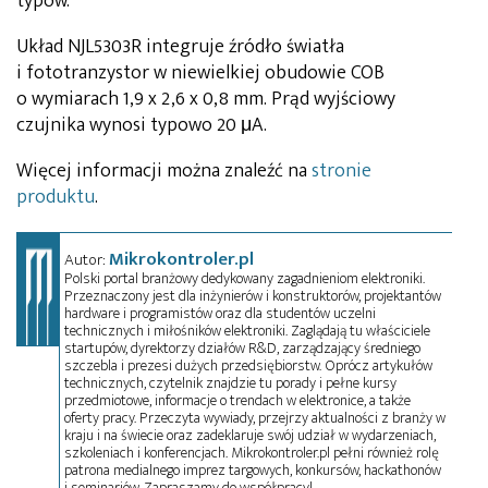
typów.
Układ NJL5303R integruje źródło światła
i fototranzystor w niewielkiej obudowie COB
o wymiarach 1,9 x 2,6 x 0,8 mm. Prąd wyjściowy
czujnika wynosi typowo 20 μA.
Więcej informacji można znaleźć na
stronie
produktu
.
Mikrokontroler.pl
Autor:
Polski portal branżowy dedykowany zagadnieniom elektroniki.
Przeznaczony jest dla inżynierów i konstruktorów, projektantów
hardware i programistów oraz dla studentów uczelni
technicznych i miłośników elektroniki. Zaglądają tu właściciele
startupów, dyrektorzy działów R&D, zarządzający średniego
szczebla i prezesi dużych przedsiębiorstw. Oprócz artykułów
technicznych, czytelnik znajdzie tu porady i pełne kursy
przedmiotowe, informacje o trendach w elektronice, a także
oferty pracy. Przeczyta wywiady, przejrzy aktualności z branży w
kraju i na świecie oraz zadeklaruje swój udział w wydarzeniach,
szkoleniach i konferencjach. Mikrokontroler.pl pełni również rolę
patrona medialnego imprez targowych, konkursów, hackathonów
i seminariów. Zapraszamy do współpracy!