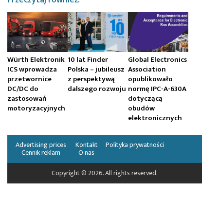
Würth Elektronik
10 lat Finder
Global Electronics
ICS wprowadza
Polska – jubileusz
Association
przetwornice
z perspektywą
opublikowało
DC/DC do
dalszego rozwoju
normę IPC-A-630A
zastosowań
dotyczącą
motoryzacyjnych
obudów
elektronicznych
Advertising prices
Kontakt
Polityka prywatności
Cennik reklam
O nas
Copyright © 2026. All rights reserved.