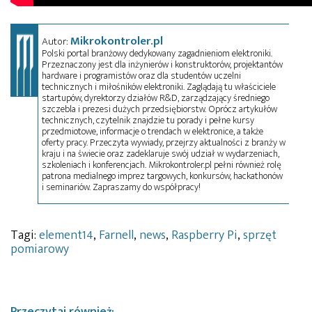
Mikrokontroler.pl
Autor:
Polski portal branżowy dedykowany zagadnieniom elektroniki.
Przeznaczony jest dla inżynierów i konstruktorów, projektantów
hardware i programistów oraz dla studentów uczelni
technicznych i miłośników elektroniki. Zaglądają tu właściciele
startupów, dyrektorzy działów R&D, zarządzający średniego
szczebla i prezesi dużych przedsiębiorstw. Oprócz artykułów
technicznych, czytelnik znajdzie tu porady i pełne kursy
przedmiotowe, informacje o trendach w elektronice, a także
oferty pracy. Przeczyta wywiady, przejrzy aktualności z branży w
kraju i na świecie oraz zadeklaruje swój udział w wydarzeniach,
szkoleniach i konferencjach. Mikrokontroler.pl pełni również rolę
patrona medialnego imprez targowych, konkursów, hackathonów
i seminariów. Zapraszamy do współpracy!
Tagi:
element14
,
Farnell
,
news
,
Raspberry Pi
,
sprzęt
pomiarowy
Przeczytaj również: