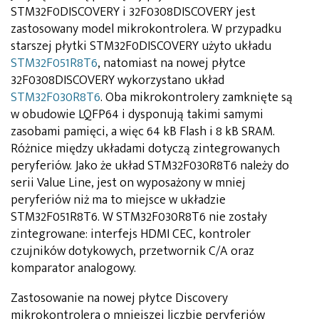
STM32F0DISCOVERY i 32F0308DISCOVERY jest
zastosowany model mikrokontrolera. W przypadku
starszej płytki STM32F0DISCOVERY użyto układu
STM32F051R8T6
, natomiast na nowej płytce
32F0308DISCOVERY wykorzystano układ
STM32F030R8T6
. Oba mikrokontrolery zamknięte są
w obudowie LQFP64 i dysponują takimi samymi
zasobami pamięci, a więc 64 kB Flash i 8 kB SRAM.
Różnice między układami dotyczą zintegrowanych
peryferiów. Jako że układ STM32F030R8T6 należy do
serii Value Line, jest on wyposażony w mniej
peryferiów niż ma to miejsce w układzie
STM32F051R8T6. W STM32F030R8T6 nie zostały
zintegrowane: interfejs HDMI CEC, kontroler
czujników dotykowych, przetwornik C/A oraz
komparator analogowy.
Zastosowanie na nowej płytce Discovery
mikrokontrolera o mniejszej liczbie peryferiów