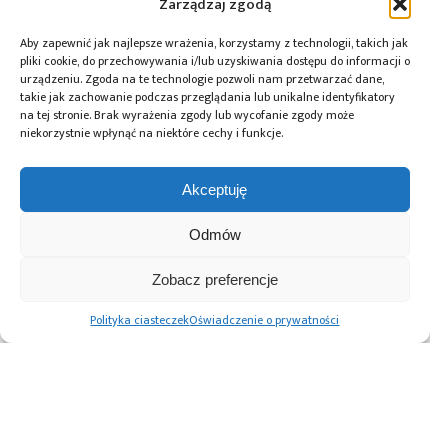
Zarządzaj zgodą
Aby zapewnić jak najlepsze wrażenia, korzystamy z technologii, takich jak
pliki cookie, do przechowywania i/lub uzyskiwania dostępu do informacji o
urządzeniu. Zgoda na te technologie pozwoli nam przetwarzać dane,
Przeczytaj również:
takie jak zachowanie podczas przeglądania lub unikalne identyfikatory
na tej stronie. Brak wyrażenia zgody lub wycofanie zgody może
niekorzystnie wpłynąć na niektóre cechy i funkcje.
Akceptuję
DigiKey i Shawn
AI Act: Nowy
Polska bez
Hymel: webinaria
obowiązek
megafabryki, ale
Odmów
i filmy
wyraźnego
z technologią. Jaką
z wykorzystaniem
oznaczania treści
rolę może odegrać
Zobacz preferencje
robotów Balance
generowanych
w europejskim
Bots
przez AI
ekosystemie
Polityka ciasteczek
Oświadczenie o prywatności
półprzewodników?
Advertising prices
Kontakt
Polityka prywatności
Cennik reklam
O nas
Copyright © 2026. All rights reserved.