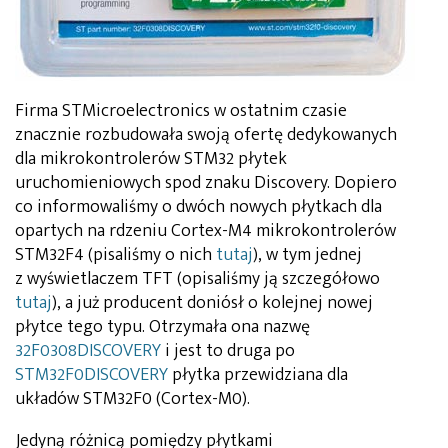
Firma STMicroelectronics w ostatnim czasie
znacznie rozbudowała swoją ofertę dedykowanych
dla mikrokontrolerów STM32 płytek
uruchomieniowych spod znaku Discovery. Dopiero
co informowaliśmy o dwóch nowych płytkach dla
opartych na rdzeniu Cortex-M4 mikrokontrolerów
STM32F4 (pisaliśmy o nich
tutaj
), w tym jednej
z wyświetlaczem TFT (opisaliśmy ją szczegółowo
tutaj
), a już producent doniósł o kolejnej nowej
płytce tego typu. Otrzymała ona nazwę
32F0308DISCOVERY
i jest to druga po
STM32F0DISCOVERY
płytka przewidziana dla
układów STM32F0 (Cortex-M0).
Jedyną różnicą pomiędzy płytkami