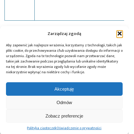
Tagi:
czujnik temperatury
,
news
,
podzespoły
,
Silicon
Zarządzaj zgodą
Labs
Aby zapewnić jak najlepsze wrażenia, korzystamy z technologii, takich jak
pliki cookie, do przechowywania i/lub uzyskiwania dostępu do informacji o
urządzeniu. Zgoda na te technologie pozwoli nam przetwarzać dane,
takie jak zachowanie podczas przeglądania lub unikalne identyfikatory
Przeczytaj również:
na tej stronie. Brak wyrażenia zgody lub wycofanie zgody może
niekorzystnie wpłynąć na niektóre cechy i funkcje.
Akceptuję
Odmów
10 lat Finder
Global Electronics
Microchip i Micron
Polska – jubileusz
Association
prezentują
z perspektywą
opublikowało
architekturę
Zobacz preferencje
dalszego rozwoju
normę IPC-A-630A
pamięci masowej
dotyczącą
PCIe® Gen 6 dla AI
Polityka ciasteczek
Oświadczenie o prywatności
obudów
oraz centrów