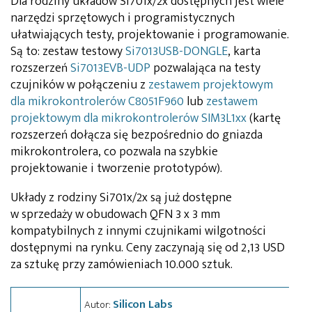
Dla rodziny układów Si701x/2x dostępnych jest wiele
narzędzi sprzętowych i programistycznych
ułatwiających testy, projektowanie i programowanie.
Są to: zestaw testowy
Si7013USB-DONGLE
, karta
rozszerzeń
Si7013EVB-UDP
pozwalająca na testy
czujników w połączeniu z
zestawem projektowym
dla mikrokontrolerów C8051F960
lub
zestawem
projektowym dla mikrokontrolerów SIM3L1xx
(kartę
rozszerzeń dołącza się bezpośrednio do gniazda
mikrokontrolera, co pozwala na szybkie
projektowanie i tworzenie prototypów).
Układy z rodziny Si701x/2x są już dostępne
w sprzedaży w obudowach QFN 3 x 3 mm
kompatybilnych z innymi czujnikami wilgotności
dostępnymi na rynku. Ceny zaczynają się od 2,13 USD
za sztukę przy zamówieniach 10.000 sztuk.
Silicon Labs
Autor: