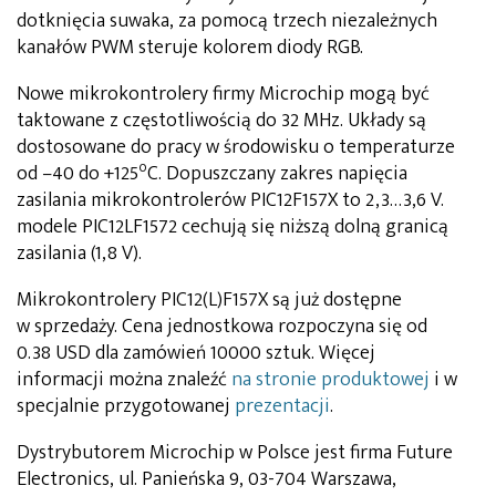
dotknięcia suwaka, za pomocą trzech niezależnych
kanałów PWM steruje kolorem diody RGB.
Nowe mikrokontrolery firmy Microchip mogą być
taktowane z częstotliwością do 32 MHz. Układy są
dostosowane do pracy w środowisku o temperaturze
o
od –40 do +125
C. Dopuszczany zakres napięcia
zasilania mikrokontrolerów PIC12F157X to 2,3…3,6 V.
modele PIC12LF1572 cechują się niższą dolną granicą
zasilania (1,8 V).
Mikrokontrolery PIC12(L)F157X są już dostępne
w sprzedaży. Cena jednostkowa rozpoczyna się od
0.38 USD dla zamówień 10000 sztuk. Więcej
informacji można znaleźć
na stronie produktowej
i w
specjalnie przygotowanej
prezentacji
.
Dystrybutorem Microchip w Polsce jest firma Future
Electronics, ul. Panieńska 9, 03-704 Warszawa,