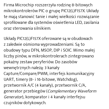
Firma Microchip rozszerzyła rodzinę 8-bitowych
mikrokontrolerów PIC o grupę PIC12(L)F157X. Układy
te mają stanowić tanie i małej wielkości rozwiązanie
sprofilowane dla systemów oświetlenia LED, zasilania
oraz sterowania silnikiem.
Układy PIC12(L)F157X oferowane są w obudowach
z zaledwie ośmioma wyprowadzeniami. Są to
obudowy typu DFN, MSOP, DIP i SOIC. Mimo małej
liczby pinów, w mikrokontrolerach zintegrowano
pokaźny zestaw peryferiów. Do zasobów
wewnętrznych należą: 3 kanały
Capture/Compare/PWM, interfejs komunikacyjny
UART, timery (8- i 16-bitowe, Watchdog),
przetwornik A/C (4 kanały), przetwornik C/A,
generator przebiegów (
Complementary Waveform
Generator
), komparator i 4 kanały interfejsu
czujników dotykowych.