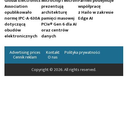
Global Electronics
Microchip i Micron
Farnell podejmuje
Association
prezentują
współpracę
opublikowało
architekturę
z Hailo w zakresie
normę IPC-A-630A
pamięci masowej
Edge AI
dotyczącą
PCIe® Gen 6 dla AI
obudów
oraz centrów
elektronicznych
danych
Advertising prices
Kontakt
Polityka prywatności
Cennik reklam
O nas
Copyright © 2026. All rights reserved.