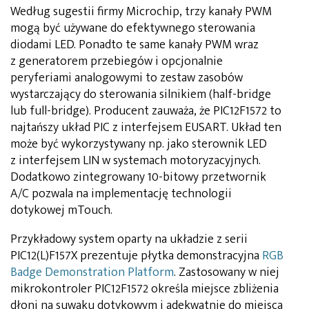
Według sugestii firmy Microchip, trzy kanały PWM
mogą być używane do efektywnego sterowania
diodami LED. Ponadto te same kanały PWM wraz
z generatorem przebiegów i opcjonalnie
peryferiami analogowymi to zestaw zasobów
wystarczający do sterowania silnikiem (half-bridge
lub full-bridge). Producent zauważa, że PIC12F1572 to
najtańszy układ PIC z interfejsem EUSART. Układ ten
może być wykorzystywany np. jako sterownik LED
z interfejsem LIN w systemach motoryzacyjnych.
Dodatkowo zintegrowany 10-bitowy przetwornik
A/C pozwala na implementację technologii
dotykowej mTouch.
Przykładowy system oparty na układzie z serii
PIC12(L)F157X prezentuje płytka demonstracyjna
RGB
Badge Demonstration Platform
. Zastosowany w niej
mikrokontroler PIC12F1572 określa miejsce zbliżenia
dłoni na suwaku dotykowym i adekwatnie do miejsca