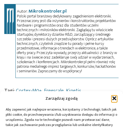
Mikrokontroler.pl
Autor:
Polski portal branżowy dedykowany zagadnieniom elektroniki.
Przeznaczony jest dla inżynierów i konstruktorów, projektantów
hardware i programistów oraz dla studentów uczelni
technicznych i miłośników elektroniki. Zaglądają tu właściciele
startupów, dyrektorzy działów R&D, zarządzający średniego
szczebla i prezesi dużych przedsiębiorstw. Oprócz artykułów
technicznych, czytelnik znajdzie tu porady i pełne kursy
przedmiotowe, informacje o trendach w elektronice, a także
oferty pracy. Przeczyta wywiady, przejrzy aktualności z branży w
kraju i na świecie oraz zadeklaruje swój udział w wydarzeniach,
szkoleniach i konferencjach. Mikrokontroler.pl pełni również rolę
patrona medialnego imprez targowych, konkursów, hackathonów
i seminariów. Zapraszamy do współpracy!
Tagi:
Cortex-M0+
,
Freescale
,
Kinetis
,
mikrokontrolery
,
news
,
podzespoły
Zarządzaj zgodą
Aby zapewnić jak najlepsze wrażenia, korzystamy z technologii, takich jak
pliki cookie, do przechowywania i/lub uzyskiwania dostępu do informacji o
urządzeniu. Zgoda na te technologie pozwoli nam przetwarzać dane,
Przeczytaj również:
takie jak zachowanie podczas przeglądania lub unikalne identyfikatory