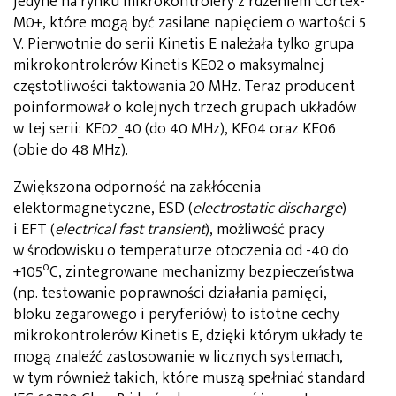
jedyne na rynku mikrokontrolery z rdzeniem Cortex-
M0+, które mogą być zasilane napięciem o wartości 5
V. Pierwotnie do serii Kinetis E należała tylko grupa
mikrokontrolerów Kinetis KE02 o maksymalnej
częstotliwości taktowania 20 MHz. Teraz producent
poinformował o kolejnych trzech grupach układów
w tej serii: KE02_40 (do 40 MHz), KE04 oraz KE06
(obie do 48 MHz).
Zwiększona odporność na zakłócenia
elektormagnetyczne, ESD (
electrostatic discharge
)
i EFT (
electrical fast transient
), możliwość pracy
w środowisku o temperaturze otoczenia od -40 do
o
+105
C, zintegrowane mechanizmy bezpieczeństwa
(np. testowanie poprawności działania pamięci,
bloku zegarowego i peryferiów) to istotne cechy
mikrokontrolerów Kinetis E, dzięki którym układy te
mogą znaleźć zastosowanie w licznych systemach,
w tym również takich, które muszą spełniać standard