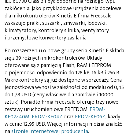
IEC 60730 Class B i być odporne na różnego typu
zakłócenia. Jako przykładowe urządzenia docelowe
dla mikrokontrolerów Kinetis E firma Freescale
wskazuje pralki, suszarki, zmywarki, lodówki,
klimatyzatory, kontrolery silnika, wentylatory
i przemysłowe konwertery zasilania.
Po rozszerzeniu o nowe grupy seria Kinetis E składa
się z 39 różnych mikrokontrolerów. Układy
oferowane są z pamięcią Flash, RAM i EEPROM
o pojemności odpowiednio do 128 kB, 16 kB i 256 B.
Mikrokontrolery są już dostępne w sprzedaży. Cena
jednostkowa wynosi w zależności od modelu od 0,45
do 1,78 USD (ceny właściwe dla zamówień 10000
sztuk). Ponadto firma Freescale oferuje trzy nowe
zestawy uruchomieniowe FREEDOM:
FRDM-
KE02Z40M
,
FRDM-KE04Z
oraz
FRDM-KE06Z
, każdy
w cenie 12,95 USD. Więcej informacji można znaleźć
na
stronie internetowej producenta
.