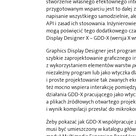
stworzenie własnego efektownego inter
przygotowanym wsparciu jest to dalej 
napisanie wszystkiego samodzielnie, al
API i zasad ich stosowania. Inżynierowi
mogą poświęcić tego dodatkowego czas
Display Designer X – GDD-X (wersja X w
Graphics Display Designer jest progr
szybkie zaprojektowanie graficznego i
z wykorzystaniem elementów warstw
p
niezależny program lub jako wtyczka d
i proste projektowanie tak zwanych ek
też mocno wspiera interakcję pomiędzy
działania GDD-X pracującego jako wtyc
a plikach źródłowych otwartego proje
i wynik kompilacji przesłać do mikroko
Żeby pokazać jak GDD-X współpracuje 
musi być umieszczony w katalogu głów