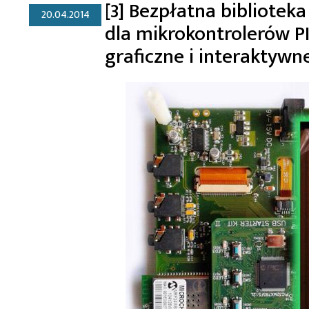
[3] Bezpłatna bibliotek
20.04.2014
dla mikrokontrolerów PIC
graficzne i interaktywn