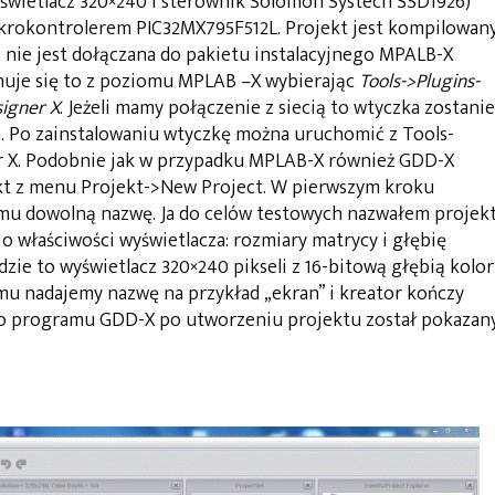
świetlacz 320×240 i sterownik Solomon Systech SSD1926)
mikrokontrolerem PIC32MX795F512L. Projekt jest kompilowan
nie jest dołączana do pakietu instalacyjnego MPALB-X
onuje się to z poziomu MPLAB –X wybierając
Tools->Plugins-
signer X
. Jeżeli mamy połączenie z siecią to wtyczka zostanie
. Po zainstalowaniu wtyczkę można uruchomić z Tools-
 X. Podobnie jak w przypadku MPLAB-X również GDD-X
kt z menu Projekt->New Project. W pierwszym kroku
u dowolną nazwę. Ja do celów testowych nazwałem projek
 o właściwości wyświetlacza: rozmiary matrycy i głębię
zie to wyświetlacz 320×240 pikseli z 16-bitową głębią kolor
 nadajemy nazwę na przykład „ekran” i kreator kończy
go programu GDD-X po utworzeniu projektu został pokazan