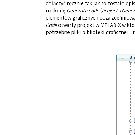
dołączyć ręcznie tak jak to zostało opi
na ikonę
Generate code
(
Project->Gene
elementów graficznych poza zdefiniow
Code
otwarty projekt w MPLAB-X w któ
potrzebne pliki biblioteki graficznej –