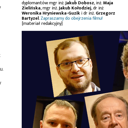
dyplomantów: mgr inż.
Jakub Dobosz
, inż.
Maja
y
Zielińska
, mgr inż.
Jakub Kołodziej
, dr inż
Weronika Hryniewska-Guzik
i dr inż.
Grzegorz
Bartyzel
.
Zapraszamy do obejrzenia filmu!
[materiał redakcyjny]
t
u.
y