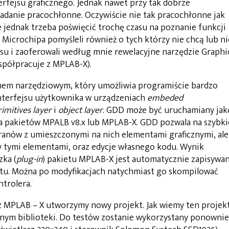
fejsu graficznego. Jednak nawet przy tak dobrze
zadanie pracochłonne. Oczywiście nie tak pracochłonne jak
e jednak trzeba poświęcić trochę czasu na poznanie funkcji
e Microchipa pomyśleli również o tych którzy nie chcą lub ni
u i zaoferowali według mnie rewelacyjne narzędzie Graphi
spółpracuje z MPLAB-X).
amem narzędziowym, który umożliwia programiście bardzo
nterfejsu użytkownika w urządzeniach
embeded
rimitives layer
i
object layer
. GDD może być uruchamiany jak
la pakietów MPALB v8.x lub MPLAB-X. GDD pozwala na szybki
ranów z umieszczonymi na nich elementami graficznymi, ale
 tymi elementami, oraz edycje własnego kodu. Wynik
zka (
plug-in
) pakietu MPLAB-X jest automatycznie zapisywa
ktu. Można po modyfikacjach natychmiast go skompilować
ntrolera.
z MPLAB – X utworzymy nowy projekt. Jak wiemy ten projek
nym biblioteki. Do testów zostanie wykorzystany ponownie