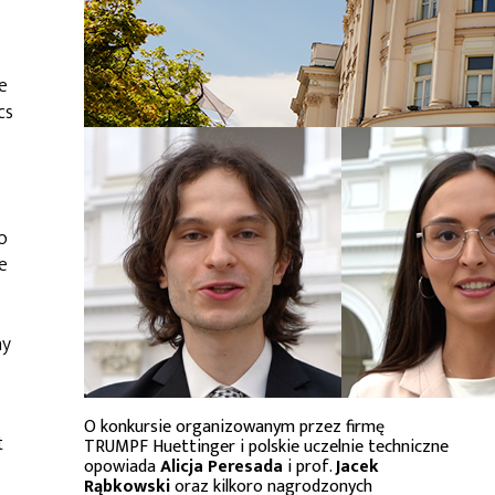
e
cs
o
e
ny
O konkursie organizowanym przez firmę
t
TRUMPF Huettinger i polskie uczelnie techniczne
opowiada
Alicja Peresada
i prof.
Jacek
Rąbkowski
oraz kilkoro nagrodzonych