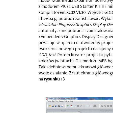
moduł Multimedia Expansion Board (wy
z modułem PIC32 USB Starter KIT II i 
kompilatorem XC32 V1.30. Wtyczka GDD 
i trzeba ją pobrać i zainstalować. Wyk
>Available Plugins->Graphics Display De
automatycznie pobrana i zainstalowana
>Embedded->Graphics Display Designer
prAacuje w oparciu o utworzony proje
tworzenia nowego projektu nadajemy m
GDD_test
. Potem kreator projektu pyta
kolorów (w bitach). Dla modułu MEB będ
Tak zdefiniowanemu ekranowi głównemu
swoje działanie. Zrzut ekranu główne
na
rysunku 13
.