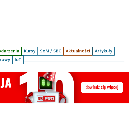
darzenia
Kursy
SoM / SBC
Aktualności
Artykuły
arowy
IoT