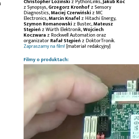
Christopher Lozinski
z PythonLinks,
Jakub Koc
u
z Synopsys,
Grzegorz Kronhof
z Sensory
Diagnostics,
Maciej Czerwiński
z MC
Electronics,
Marcin Knafel
z Hitachi Energy,
Szymon Romanowski
z Bustec,
Mateusz
Stępień
z Würth Elektronik,
Wojciech
Koczwara
z Rockwell Automation oraz
organizator
Rafał Stępień
z DoktorTronik.
Zapraszamy na film!
[materiał redakcyjny]
Filmy o produktach: