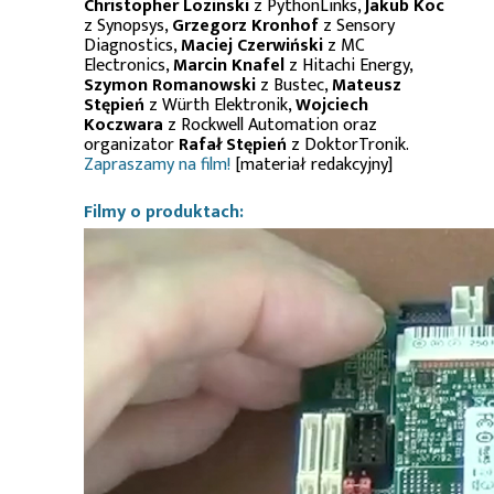
Christopher Lozinski
z PythonLinks,
Jakub Koc
z Synopsys,
Grzegorz Kronhof
z Sensory
Diagnostics,
Maciej Czerwiński
z MC
Electronics,
Marcin Knafel
z Hitachi Energy,
Szymon Romanowski
z Bustec,
Mateusz
Stępień
z Würth Elektronik,
Wojciech
Koczwara
z Rockwell Automation oraz
organizator
Rafał Stępień
z DoktorTronik.
Zapraszamy na film!
[materiał redakcyjny]
Filmy o produktach: