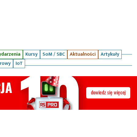
darzenia
Kursy
SoM / SBC
Aktualności
Artykuły
arowy
IoT