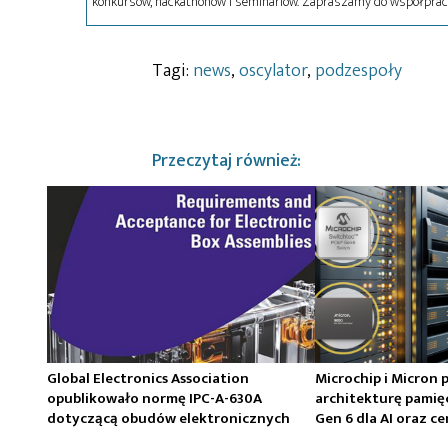
konkursów, hackathonów i seminariów. Zapraszamy do współprac
Tagi:
news
,
oscylator
,
podzespoły
Przeczytaj również:
Global Electronics Association
Microchip i Micron 
opublikowało normę IPC-A-630A
architekturę pamię
dotyczącą obudów elektronicznych
Gen 6 dla AI oraz 