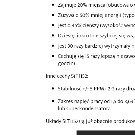
Zajmuje 20% miejsca (obudowa o w
Zużywa o 50% mniej energii (typow
Jest o 45% cieńszy (wysokość wyno
Dziesięciokrotnie szybciej się wł
Jest 30 razy bardziej wytrzymały n
Cechuję się 15 razy lepszą niezaw
godzin)
Inne cechy SiT1152:
Stabilność +/- 5 PPM i 2-3 razy dł
Zakres napięć pracy od 1,5 do 3,6
lub superkondensatora.
Układy SiT1152sją już obecnie produk