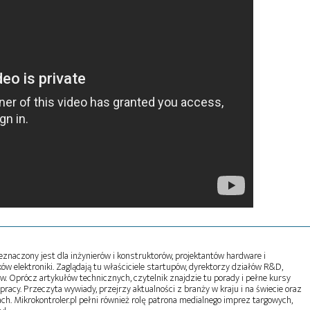
naczony jest dla inżynierów i konstruktorów, projektantów hardware i
w elektroniki. Zaglądają tu właściciele startupów, dyrektorzy działów R&D,
tw. Oprócz artykułów technicznych, czytelnik znajdzie tu porady i pełne kursy
pracy. Przeczyta wywiady, przejrzy aktualności z branży w kraju i na świecie oraz
ch. Mikrokontroler.pl pełni również rolę patrona medialnego imprez targowych,