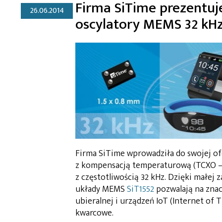
Firma SiTime prezentuj
26.06.2014
oscylatory MEMS 32 kH
Firma SiTime wprowadziła do swojej o
z kompensacją temperaturową (TCXO –
z częstotliwością 32 kHz. Dzięki małe
układy MEMS
SiT1552
pozwalają na znac
ubieralnej i urządzeń IoT (Internet of 
kwarcowe.