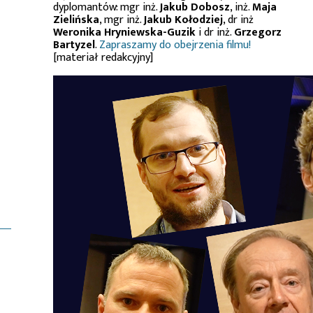
dyplomantów: mgr inż.
Jakub Dobosz
, inż.
Maja
Zielińska
, mgr inż.
Jakub Kołodziej
, dr inż
Weronika Hryniewska-Guzik
i dr inż.
Grzegorz
Bartyzel
.
Zapraszamy do obejrzenia filmu!
[materiał redakcyjny]