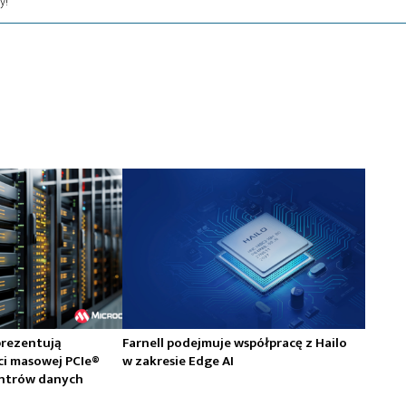
y!
prezentują
Farnell podejmuje współpracę z Hailo
ci masowej PCIe®
w zakresie Edge AI
centrów danych