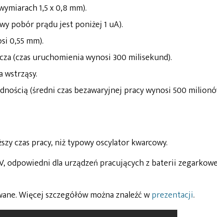
ymiarach 1,5 x 0,8 mm).
y pobór prądu jest poniżej 1 uA).
si 0,55 mm).
ącza (czas uruchomienia wynosi 300 milisekund).
a wstrząsy.
odnością (średni czas bezawaryjnej pracy wynosi 500 milion
uższy czas pracy, niż typowy oscylator kwarcowy.
3 V, odpowiedni dla urządzeń pracujących z baterii zegarkowe
owane. Więcej szczegółów można znaleźć w
prezentacji
.