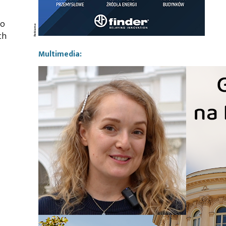
go
ch
Multimedia: