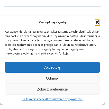
Tagi:
Freescale
,
Kinetis
,
mikrokontrolery
,
news
,
podzespoły
Zarządzaj zgodą
Aby zapewnić jak najlepsze wrażenia, korzystamy z technologii, takich jak
pliki cookie, do przechowywania i/lub uzyskiwania dostępu do informacji o
urządzeniu. Zgoda na te technologie pozwoli nam przetwarzać dane,
Przeczytaj również:
takie jak zachowanie podczas przeglądania lub unikalne identyfikatory
na tej stronie. Brak wyrażenia zgody lub wycofanie zgody może
niekorzystnie wpłynąć na niektóre cechy i funkcje.
Akceptuję
10 lat Finder
Global Electronics
Microchip i Micron
Odmów
Polska – jubileusz
Association
prezentują
z perspektywą
opublikowało
architekturę
dalszego rozwoju
normę IPC-A-630A
pamięci masowej
Zobacz preferencje
dotyczącą
PCIe® Gen 6 dla AI
obudów
oraz centrów
Polityka ciasteczek
Oświadczenie o prywatności
elektronicznych
danych