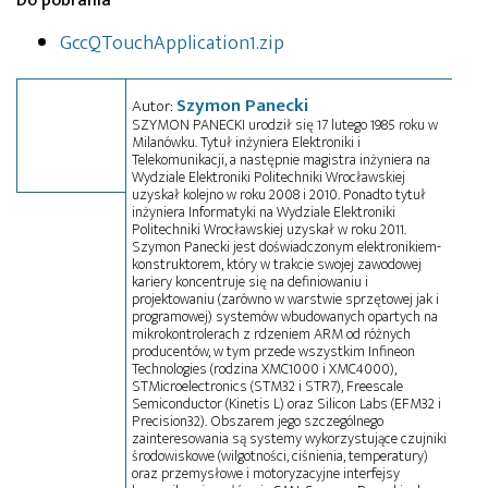
Do pobrania
GccQTouchApplication1.zip
Szymon Panecki
Autor:
SZYMON PANECKI urodził się 17 lutego 1985 roku w
Milanówku. Tytuł inżyniera Elektroniki i
Telekomunikacji, a następnie magistra inżyniera na
Wydziale Elektroniki Politechniki Wrocławskiej
uzyskał kolejno w roku 2008 i 2010. Ponadto tytuł
inżyniera Informatyki na Wydziale Elektroniki
Politechniki Wrocławskiej uzyskał w roku 2011.
Szymon Panecki jest doświadczonym elektronikiem-
konstruktorem, który w trakcie swojej zawodowej
kariery koncentruje się na definiowaniu i
projektowaniu (zarówno w warstwie sprzętowej jak i
programowej) systemów wbudowanych opartych na
mikrokontrolerach z rdzeniem ARM od różnych
producentów, w tym przede wszystkim Infineon
Technologies (rodzina XMC1000 i XMC4000),
STMicroelectronics (STM32 i STR7), Freescale
Semiconductor (Kinetis L) oraz Silicon Labs (EFM32 i
Precision32). Obszarem jego szczególnego
zainteresowania są systemy wykorzystujące czujniki
środowiskowe (wilgotności, ciśnienia, temperatury)
oraz przemysłowe i motoryzacyjne interfejsy