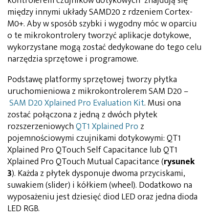
kontrolerem czujników dotykowych znajdują się
między innymi układy SAMD20 z rdzeniem Cortex-
M0+. Aby w sposób szybki i wygodny móc w oparciu
o te mikrokontrolery tworzyć aplikacje dotykowe,
wykorzystane mogą zostać dedykowane do tego celu
narzędzia sprzętowe i programowe.
Podstawę platformy sprzętowej tworzy płytka
uruchomieniowa z mikrokontrolerem SAM D20 –
SAM D20 Xplained Pro Evaluation Kit
. Musi ona
zostać połączona z jedną z dwóch płytek
rozszerzeniowych
QT1 Xplained Pro
z
pojemnościowymi czujnikami dotykowymi: QT1
Xplained Pro QTouch Self Capacitance lub QT1
Xplained Pro QTouch Mutual Capacitance (
rysunek
3
). Każda z płytek dysponuje dwoma przyciskami,
suwakiem (slider) i kółkiem (wheel). Dodatkowo na
wyposażeniu jest dziesięć diod LED oraz jedna dioda
LED RGB.