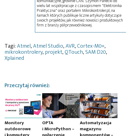
komunikacyjne, głównie CAN. Szymon Panecki od
wielu lat współpracuje z czasopismem "Elektronika
Praktyczna" oraz portalem Mikrokontroler.pl, na
łamach których publikuje liczne artykuły dotyczące
swoich projektów, jak również nowości produktowych
firm z branży półprzewodnikowej.
Tagi:
Atmel
,
Atmel Studio
,
AVR
,
Cortex-M0+
,
mikrokontrolery
,
projekt
,
QTouch
,
SAM D20
,
Xplained
Przeczytaj również:
Monitory
OPTA
Automatyzacja
outdoorowe
i MicroPython –
magazynu
i komputery
połączenie
komponentów –