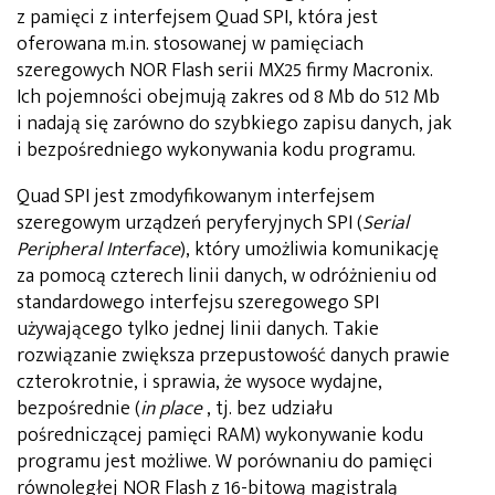
z pamięci z interfejsem Quad SPI, która jest
oferowana m.in. stosowanej w pamięciach
szeregowych NOR Flash serii MX25 firmy Macronix.
Ich pojemności obejmują zakres od 8 Mb do 512 Mb
i nadają się zarówno do szybkiego zapisu danych, jak
i bezpośredniego wykonywania kodu programu.
Quad SPI jest zmodyfikowanym interfejsem
szeregowym urządzeń peryferyjnych SPI (
Serial
Peripheral Interface
), który umożliwia komunikację
za pomocą czterech linii danych, w odróżnieniu od
standardowego interfejsu szeregowego SPI
używającego tylko jednej linii danych. Takie
rozwiązanie zwiększa przepustowość danych prawie
czterokrotnie, i sprawia, że wysoce wydajne,
bezpośrednie (
in place
, tj. bez udziału
pośredniczącej pamięci RAM) wykonywanie kodu
programu jest możliwe. W porównaniu do pamięci
równoległej NOR Flash z 16-bitową magistralą