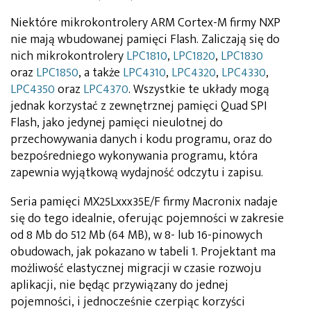
Niektóre mikrokontrolery ARM Cortex-M firmy NXP
nie mają wbudowanej pamięci Flash. Zaliczają się do
nich mikrokontrolery
LPC1810
,
LPC1820
,
LPC1830
oraz
LPC1850
, a także
LPC4310
,
LPC4320
,
LPC4330
,
LPC4350
oraz
LPC4370
. Wszystkie te układy mogą
jednak korzystać z zewnętrznej pamięci Quad SPI
Flash, jako jedynej pamięci nieulotnej do
przechowywania danych i kodu programu, oraz do
bezpośredniego wykonywania programu, która
zapewnia wyjątkową wydajność odczytu i zapisu.
Seria pamięci MX25Lxxx35E/F firmy Macronix nadaje
się do tego idealnie, oferując pojemności w zakresie
od 8 Mb do 512 Mb (64 MB), w 8- lub 16-pinowych
obudowach, jak pokazano w tabeli 1. Projektant ma
możliwość elastycznej migracji w czasie rozwoju
aplikacji, nie będąc przywiązany do jednej
pojemności, i jednocześnie czerpiąc korzyści