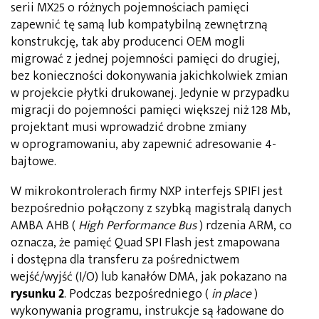
serii MX25 o różnych pojemnościach pamięci
zapewnić tę samą lub kompatybilną zewnętrzną
konstrukcję, tak aby producenci OEM mogli
migrować z jednej pojemności pamięci do drugiej,
bez konieczności dokonywania jakichkolwiek zmian
w projekcie płytki drukowanej. Jedynie w przypadku
migracji do pojemności pamięci większej niż 128 Mb,
projektant musi wprowadzić drobne zmiany
w oprogramowaniu, aby zapewnić adresowanie 4-
bajtowe.
W mikrokontrolerach firmy NXP interfejs SPIFI jest
bezpośrednio połączony z szybką magistralą danych
AMBA AHB (
High Performance Bus
) rdzenia ARM, co
oznacza, że pamięć Quad SPI Flash jest zmapowana
i dostępna dla transferu za pośrednictwem
wejść/wyjść (I/O) lub kanałów DMA, jak pokazano na
rysunku 2
. Podczas bezpośredniego (
in place
)
wykonywania programu, instrukcje są ładowane do