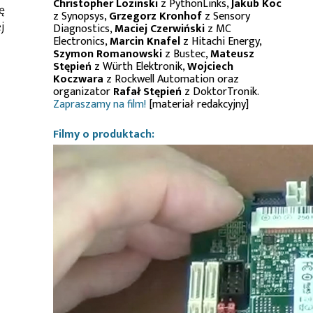
Christopher Lozinski
z PythonLinks,
Jakub Koc
ę
z Synopsys,
Grzegorz Kronhof
z Sensory
j
Diagnostics,
Maciej Czerwiński
z MC
Electronics,
Marcin Knafel
z Hitachi Energy,
Szymon Romanowski
z Bustec,
Mateusz
Stępień
z Würth Elektronik,
Wojciech
Koczwara
z Rockwell Automation oraz
organizator
Rafał Stępień
z DoktorTronik.
Zapraszamy na film!
[materiał redakcyjny]
Filmy o produktach: