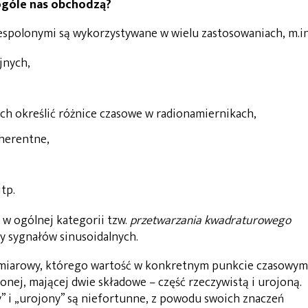
ogóle nas obchodzą?
spolonymi są wykorzystywane w wielu zastosowaniach, m.in
jnych,
h określić różnice czasowe w radionamiernikach,
herentne,
tp.
 w ogólnej kategorii tzw.
przetwarzania kwadraturowego
y sygnałów sinusoidalnych.
miarowy, którego wartość w konkretnym punkcie czasowym
onej, mającej dwie składowe – część rzeczywistą i urojoną.
y” i „urojony” są niefortunne, z powodu swoich znaczeń