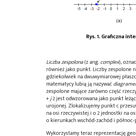
Rys. 1. Graficzna int
Liczba zespolona
(z ang.
complex
), ozna
również jako punkt. Liczby zespolone n
gdziekolwiek na dwuwymiarowej płaszc
matematycy lubią ją nazywać
diagrame
zespolone mające zarówno część rzeczyw
+
j
2 jest odwzorowana jako punkt leżący
urojonej. Zlokalizujemy punkt c przesu
na osi rzeczywistej i o 2 jednostki na o
o kierunkach wschód-zachód i północ-
Wykorzystamy teraz reprezentację geom