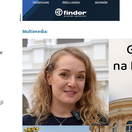
Multimedia:
me
ji