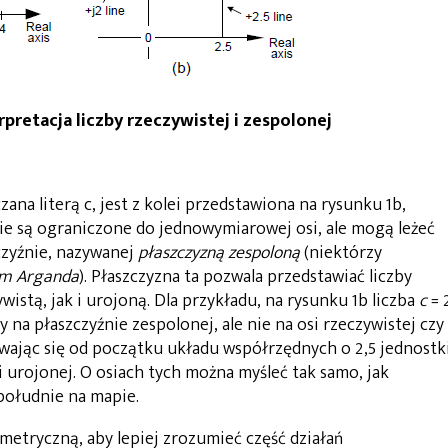
erpretacja liczby rzeczywistej i zespolonej
czana literą c, jest z kolei przedstawiona na rysunku 1b,
ie są ograniczone do jednowymiarowej osi, ale mogą leżeć
zyźnie, nazywanej
płaszczyzną zespoloną
(niektórzy
m Arganda
). Płaszczyzna ta pozwala przedstawiać liczby
istą, jak i urojoną. Dla przykładu, na rysunku 1b liczba
c
= 
 na płaszczyźnie zespolonej, ale nie na osi rzeczywistej czy
wając się od początku układu współrzędnych o 2,5 jednostk
si urojonej. O osiach tych można myśleć tak samo, jak
południe na mapie.
etryczną, aby lepiej zrozumieć część działań