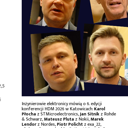
2,5
i
Inżynierowie elektronicy mówią o 6. edycji
konferencji HDM 2026 w Katowicach:
Karol
Płocha
z STMicroelectronics,
Jan Sitnik
z Rohde
& Schwarz,
Mateusz Pluta
z Nokii,
Marek
Lendor
z Nordes,
Piotr Policht
z exa_22,