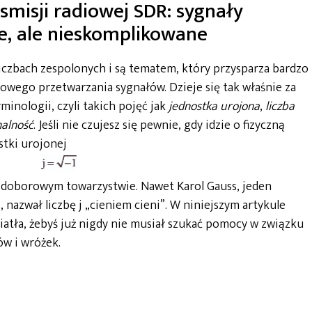
smisji radiowej SDR: sygnały
e, ale nieskomplikowane
iczbach zespolonych i są tematem, który przysparza bardzo
ego przetwarzania sygnałów. Dzieje się tak właśnie za
minologii, czyli takich pojęć jak
jednostka urojona
,
liczba
alność
. Jeśli nie czujesz się pewnie, gdy idzie o fizyczną
stki urojonej
ś w doborowym towarzystwie. Nawet Karol Gauss, jeden
 nazwał liczbę j „cieniem cieni”. W niniejszym artykule
iatła, żebyś już nigdy nie musiał szukać pomocy w związku
w i wróżek.