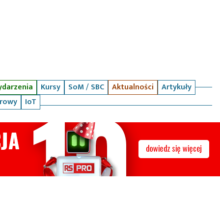
darzenia
Kursy
SoM / SBC
Aktualności
Artykuły
arowy
IoT