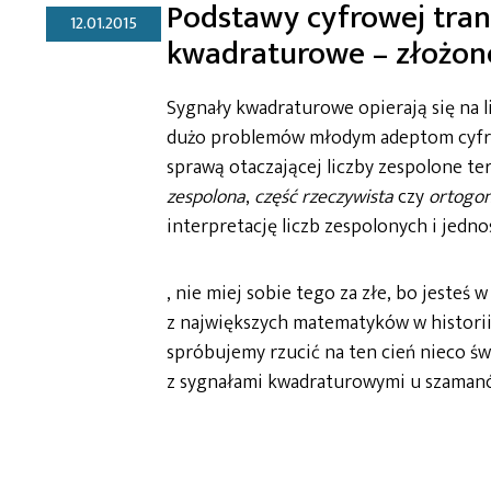
Podstawy cyfrowej tran
12.01.2015
kwadraturowe – złożon
Sygnały kwadraturowe opierają się na l
dużo problemów młodym adeptom cyfrow
sprawą otaczającej liczby zespolone ter
zespolona
,
część rzeczywista
czy
ortogon
interpretację liczb zespolonych i jedno
, nie miej sobie tego za złe, bo jeste
z największych matematyków w historii,
spróbujemy rzucić na ten cień nieco św
z sygnałami kwadraturowymi u szamanó