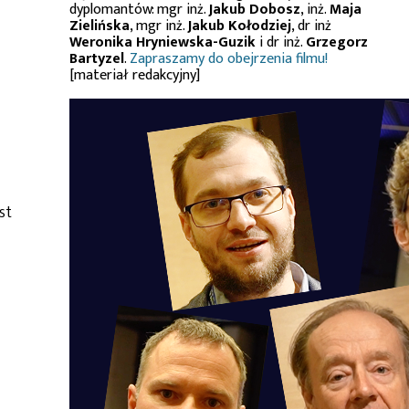
dyplomantów: mgr inż.
Jakub Dobosz
, inż.
Maja
Zielińska
, mgr inż.
Jakub Kołodziej
, dr inż
Weronika Hryniewska-Guzik
i dr inż.
Grzegorz
Bartyzel
.
Zapraszamy do obejrzenia filmu!
[materiał redakcyjny]
est