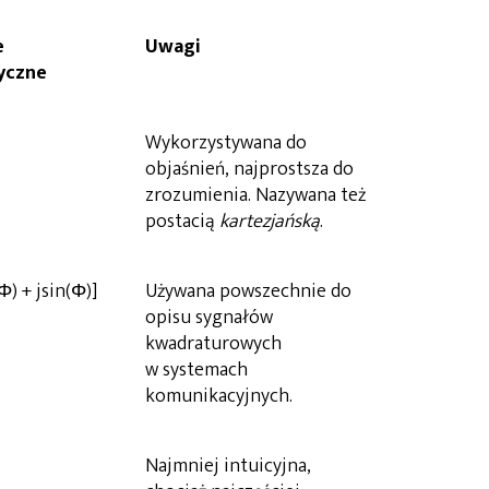
e
Uwagi
yczne
Wykorzystywana do
objaśnień, najprostsza do
zrozumienia. Nazywana też
postacią
kartezjańską
.
Φ) + jsin(Φ)]
Używana powszechnie do
opisu sygnałów
kwadraturowych
w systemach
komunikacyjnych.
Najmniej intuicyjna,