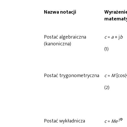
Nazwa notacji
Wyrażeni
matemat
Postać algebraiczna
c
=
a
+ j
b
(kanoniczna)
(1)
Postać trygonometryczna
c
=
M
[cos(
(2)
j
Φ
Postać wykładnicza
c
=
Me