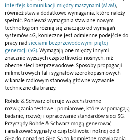
interfejs komunikacji między maszynami (M2M)
,
również stawia dodatkowe wymagania, które należy
spełnić. Ponieważ wymagania stawiane nowym
technologiom różnią się znacząco od wymagań
systemów 4G, konieczne jest odmienne podejście do
pracy nad
sieciami bezprzewodowymi piątej
generacji (5G)
. Wymagają one między innymi
znacznie wyższych częstotliwości nośnych, niż
obecne sieci bezprzewodowe. Sposoby propagacji
milimetrowych fal i sygnałów szerokopasmowych
w kanale radiowym stanowią główne wyzwanie
techniczne dla branży.
Rohde & Schwarz oferuje wszechstronne
rozwiązania testowe i pomiarowe, które wspomagają
badanie, rozwój i opracowanie standardów sieci 5G.
Przyrządy Rohde & Schwarz mogą generować
i analizować sygnały o częstotliwości nośnej od 6
GHz do ponad 60 GHz. Są to kompletne rozwiązania