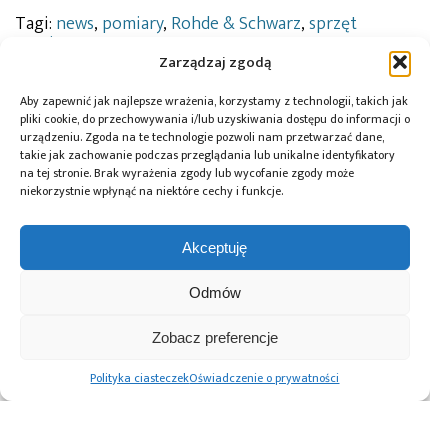
Tagi:
news
,
pomiary
,
Rohde & Schwarz
,
sprzęt
pomiarowy
Zarządzaj zgodą
Aby zapewnić jak najlepsze wrażenia, korzystamy z technologii, takich jak
pliki cookie, do przechowywania i/lub uzyskiwania dostępu do informacji o
Przeczytaj również:
urządzeniu. Zgoda na te technologie pozwoli nam przetwarzać dane,
takie jak zachowanie podczas przeglądania lub unikalne identyfikatory
na tej stronie. Brak wyrażenia zgody lub wycofanie zgody może
niekorzystnie wpłynąć na niektóre cechy i funkcje.
Akceptuję
Global Electronics
Microchip i Micron
Farnell ma umowę
Association
prezentują
dystrybucyjną
Odmów
opublikowało
architekturę
z firmą RIGOL
normę IPC-A-630A
pamięci masowej
Technologies
dotyczącą
PCIe® Gen 6 dla AI
Zobacz preferencje
obudów
oraz centrów
elektronicznych
danych
Polityka ciasteczek
Oświadczenie o prywatności
Advertising prices
Kontakt
Polityka prywatności
Cennik reklam
O nas