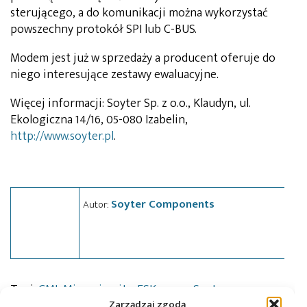
sterującego, a do komunikacji można wykorzystać
powszechny protokół SPI lub C-BUS.
Modem jest już w sprzedaży a producent oferuje do
niego interesujące zestawy ewaluacyjne.
Więcej informacji: Soyter Sp. z o.o., Klaudyn, ul.
Ekologiczna 14/16, 05-080 Izabelin,
http://www.soyter.pl
.
Soyter Components
Autor:
Tagi:
CML Microcircuits
,
FSK
,
news
,
Soyter
Zarządzaj zgodą