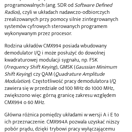
programowalnych (ang. SDR od
Software Defined
Radios
), czyli w układach nadawczo-odbiorczych
zrealizowanych przy pomocy silnie zintegrowanych
systemów cyfrowych sterowanych programem
wykonywanym przez procesor.
Rodzina układów CMX994 posiada wbudowany
demodulator I/Q i może posłużyć do dowolnej
kwadraturowej modulacji sygnału, np. FSK
(
Frequency Shift Keying
), GMSK (
Gaussian Minimum
Shift Keying
) czy QAM (
Quadrature Amplitude
Modulation
). Częstotliwość pracy demodulatora I/Q
zawiera się w przedziale od 100 MHz do 1000 MHz,
zwiększono więc górną granicę zakresu względem
CMX994 o 60 MHz.
Główna różnica pomiędzy układami w wersji A i E to
ich przeznaczenie. CMX994A pozwala uzyskać niższy
pobór prądu, dzięki trybowi pracy wyłączającemu