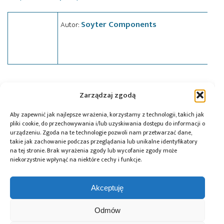
Soyter Components
Autor:
Tagi:
CML Microcircuits
,
news
,
SDR
,
Soyter
Zarządzaj zgodą
Aby zapewnić jak najlepsze wrażenia, korzystamy z technologii, takich jak
pliki cookie, do przechowywania i/lub uzyskiwania dostępu do informacji o
Przeczytaj również:
urządzeniu. Zgoda na te technologie pozwoli nam przetwarzać dane,
takie jak zachowanie podczas przeglądania lub unikalne identyfikatory
na tej stronie. Brak wyrażenia zgody lub wycofanie zgody może
niekorzystnie wpłynąć na niektóre cechy i funkcje.
Akceptuję
DigiKey i Shawn
AI Act: Nowy
Polska bez
Hymel: webinaria
obowiązek
megafabryki, ale
Odmów
i filmy
wyraźnego
z technologią. Jaką
z wykorzystaniem
oznaczania treści