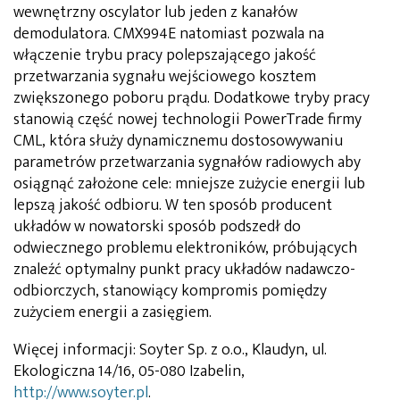
wewnętrzny oscylator lub jeden z kanałów
demodulatora. CMX994E natomiast pozwala na
włączenie trybu pracy polepszającego jakość
przetwarzania sygnału wejściowego kosztem
zwiększonego poboru prądu. Dodatkowe tryby pracy
stanowią część nowej technologii PowerTrade firmy
CML, która służy dynamicznemu dostosowywaniu
parametrów przetwarzania sygnałów radiowych aby
osiągnąć założone cele: mniejsze zużycie energii lub
lepszą jakość odbioru. W ten sposób producent
układów w nowatorski sposób podszedł do
odwiecznego problemu elektroników, próbujących
znaleźć optymalny punkt pracy układów nadawczo-
odbiorczych, stanowiący kompromis pomiędzy
zużyciem energii a zasięgiem.
Więcej informacji: Soyter Sp. z o.o., Klaudyn, ul.
Ekologiczna 14/16, 05-080 Izabelin,
http://www.soyter.pl
.