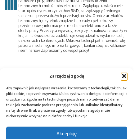
hardware i programistów oraz dla studentów uczelni
technicznych i miłośników elektroniki. Zaglądają tu właściciele
startupów, dyrektorzy działów R&D, zarządzający średniego
szczebla i prezesi dużych przedsiębiorstw. Oprócz artykułów
technicznych, czytelnik znajdzie tu porady i pełne kursy
przedmiotowe, informacje o trendach w elektronice, a także
oferty pracy. Przeczyta wywiady, przejrzy aktualności z branży w
kraju i na świecie oraz zadeklaruje swój udział w wydarzeniach,
szkoleniach i konferencjach. Mikrokontroler.pl pełni również rolę
patrona medialnego imprez targowych, konkursów, hackathonów
i seminariów. Zapraszamy do współpracy!
Tagi:
AUTOMATICON
,
news
,
Renex
,
wydarzenia
Zarządzaj zgodą
Aby zapewnić jak najlepsze wrażenia, korzystamy z technologii, takich jak
pliki cookie, do przechowywania i/lub uzyskiwania dostępu do informacji o
Przeczytaj również:
urządzeniu. Zgoda na te technologie pozwoli nam przetwarzać dane,
takie jak zachowanie podczas przeglądania lub unikalne identyfikatory
na tej stronie. Brak wyrażenia zgody lub wycofanie zgody może
niekorzystnie wpłynąć na niektóre cechy i funkcje.
Akceptuję
DigiKey i Shawn
AI Act: Nowy
Polska bez