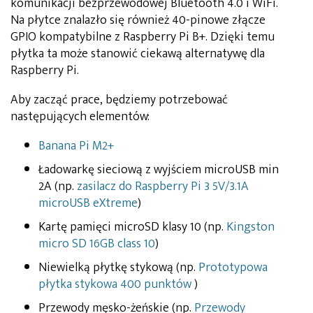
komunikacji bezprzewodowej Bluetooth 4.0 i WiFi.
Na płytce znalazło się również 40-pinowe złącze
GPIO kompatybilne z Raspberry Pi B+. Dzięki temu
płytka ta może stanowić ciekawą alternatywę dla
Raspberry Pi.
Aby zacząć prace, będziemy potrzebować
następujących elementów:
Banana Pi M2+
Ładowarkę sieciową z wyjściem microUSB min
2A (np.
zasilacz do Raspberry Pi 3 5V/3.1A
microUSB eXtreme
)
Kartę pamięci microSD klasy 10 (np.
Kingston
micro SD 16GB class 10
)
Niewielką płytkę stykową (np.
Prototypowa
płytka stykowa 400 punktów
)
Przewody męsko-żeńskie (np.
Przewody