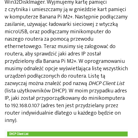
Win32DiskImager. Wyjmujemy kartę pamięci
z czytnika i umieszczamy ją w gnieździe kart pamięci
w komputerze Banana Pi M2+. Następnie podłączamy
zasilanie, używając ładowarki sieciowej z wtyczką
microUSB, oraz podłączamy minikomputer do
naszego routera za pomocą przewodu
ethernetowego. Teraz musimy się zalogować do
routera, aby sprawdzić jaki adres IP został
przydzielony dla Banana Pi M2+. W oprogramowaniu
musimy odnaleźć opcje wyświetlająca listę wszystkich
urządzeń podłączonych do routera. Listę tą
zazwyczaj można znaleźć pod nazwą
DHCP Client List
(lista użytkowników DHCP). W moim przypadku adres
IP, jaki został przyporządkowany do minikomputera
to 192.168.0.107 (adres ten jest przydzielany przez
router indywidualnie dlatego u każdego będzie on
inny).