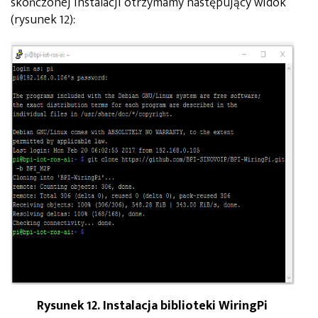
skończonej instalacji otrzymamy następujący widok
(rysunek 12):
Rysunek 12. Instalacja biblioteki WiringPi