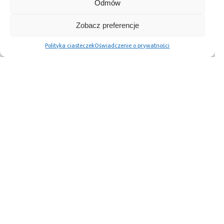
Odmów
Terminal puTTY 0.67
Zobacz preferencje
Patryk Mądry
Autor:
Polityka ciasteczek
Oświadczenie o prywatności
Tagi:
Banana Pi
,
kurs
,
Pierwsze kroki
,
poradnik
Przeczytaj również:
Prototypowanie
Trendy
Jedna taśma –
elektroniki i AI:
i perspektywy
tysiące paczek: RS