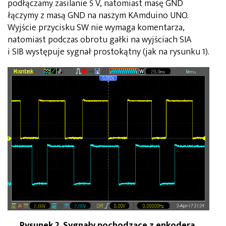
podłączamy zasilanie 5 V, natomiast masę GND
łączymy z masą GND na naszym KAmduino UNO.
Wyjście przycisku SW nie wymaga komentarza,
natomiast podczas obrotu gałki na wyjściach SIA
i SIB występuje sygnał prostokątny (jak na rysunku 1).
Rysunek 2. Sygnały pochodzące z enkodera,