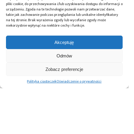
Tagi:
Arduino
,
enkoder
,
projekt
,
WS2812
pliki cookie, do przechowywania i/lub uzyskiwania dostępu do informacji o
urządzeniu. Zgoda na te technologie pozwoli nam przetwarzać dane,
takie jak zachowanie podczas przeglądania lub unikalne identyfikatory
na tej stronie. Brak wyrażenia zgody lub wycofanie zgody może
niekorzystnie wpłynąć na niektóre cechy i funkcje.
Przeczytaj również:
Akceptuję
Odmów
Monitory
OPTA
Automatyzacja
Zobacz preferencje
outdoorowe
i MicroPython –
magazynu
i komputery
połączenie
komponentów –
Polityka ciasteczek
Oświadczenie o prywatności
panelowe Necesa
automatyki
większa
do pracy 24/7
przemysłowej
efektywność
z Pythonem
i ciągłość
produkcji z ESSEGI
AUTOMATION
Advertising prices
Kontakt
Polityka prywatności
Cennik reklam
O nas