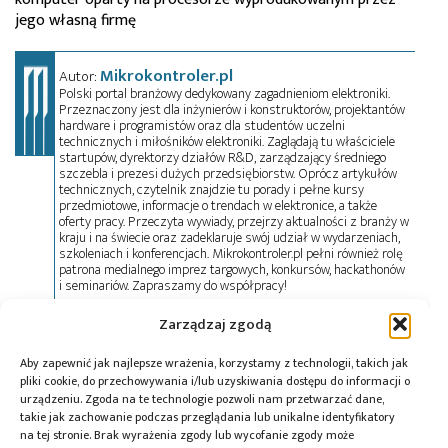
jego własną firmę
Mikrokontroler.pl
Autor:
Polski portal branżowy dedykowany zagadnieniom elektroniki.
Przeznaczony jest dla inżynierów i konstruktorów, projektantów
hardware i programistów oraz dla studentów uczelni
technicznych i miłośników elektroniki. Zaglądają tu właściciele
startupów, dyrektorzy działów R&D, zarządzający średniego
szczebla i prezesi dużych przedsiębiorstw. Oprócz artykułów
technicznych, czytelnik znajdzie tu porady i pełne kursy
przedmiotowe, informacje o trendach w elektronice, a także
oferty pracy. Przeczyta wywiady, przejrzy aktualności z branży w
kraju i na świecie oraz zadeklaruje swój udział w wydarzeniach,
szkoleniach i konferencjach. Mikrokontroler.pl pełni również rolę
patrona medialnego imprez targowych, konkursów, hackathonów
i seminariów. Zapraszamy do współpracy!
Zarządzaj zgodą
Tagi:
historia
,
mikroprocesory
,
sławne układy
,
Z80
Aby zapewnić jak najlepsze wrażenia, korzystamy z technologii, takich jak
pliki cookie, do przechowywania i/lub uzyskiwania dostępu do informacji o
urządzeniu. Zgoda na te technologie pozwoli nam przetwarzać dane,
takie jak zachowanie podczas przeglądania lub unikalne identyfikatory
na tej stronie. Brak wyrażenia zgody lub wycofanie zgody może
Przeczytaj również: