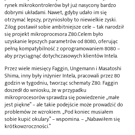
rynek mikrokontrolerów był już nasycony bardzo
dobrymi układami. Nawet, gdyby udało im się
otrzymać lepszy, przyniosłoby to niewielkie zyski.
Zilog postawił sobie ambitniejsze cele – tak narodził
się projekt mikroprocesora Z80.Celem było
uzyskanie lepszych parametrów od 8080, oferując
pełną kompatybilność z oprogramowaniem 8080 –
aby przyciągnąć dotychczasowych klientów Intela.
Przez wiele miesięcy Faggin, Ungemann i Masatoshi
Shima, inny były inżynier Intela, pracowali przez 80
godzin w tygodniu, tworząc schematy Z80. Faggin
doszedł do wniosku, że w przypadku
mikroprocesorów sprawdza się powiedzenie „małe
jest piękne” – ale takie podejście może prowadzić do
problemów ze wzrokiem. „Pod koniec musiałem
sobie kupić okulary.” – wspomina. – „Nabawiłem się
krótkowzroczności.”