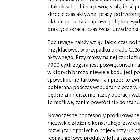
i tak układ pobiera pewną stałą ilość 
skrócić czas aktywnej pracy, potrzebne
układu może tak naprawdę błędnie wyd
praktyce skraca „czas życia” urządzenia 
Pod uwagę należy wziąć także czas pot
Przykładowo, w przypadku układu CC26
aktywnego. Przy maksymalnej częstotli
7000 cykli zegara jest poświęconych na
w których bardzo niewiele kodu jest p
spowolnienie taktowania i przez to zw
pobieraną podczas wzbudzania oraz w k
będzie zmniejszenie liczby operacji wz
to możliwe, zanim powróci się do stanu 
Nowoczesne podzespoły produkowane na
niezwykle złożone konstrukcje, zawier
rozwiązań opartych o pojedynczy układ
jednak gotowe produkty IoT, a szczegól