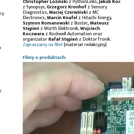
Christopher Lozinski
z PythonLinks,
Jakub Koc
z Synopsys,
Grzegorz Kronhof
z Sensory
Diagnostics,
Maciej Czerwiński
z MC
ra
Electronics,
Marcin Knafel
z Hitachi Energy,
Szymon Romanowski
z Bustec,
Mateusz
Stępień
z Würth Elektronik,
Wojciech
Koczwara
z Rockwell Automation oraz
organizator
Rafał Stępień
z DoktorTronik.
Zapraszamy na film!
[materiał redakcyjny]
o
Filmy o produktach:
k
e