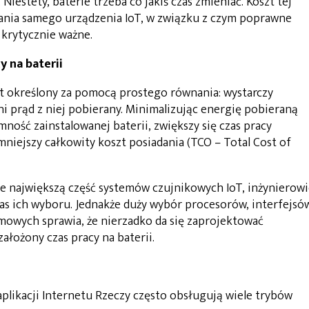
 Niestety, baterie trzeba co jakiś czas zmieniać. Koszt tej
ania samego urządzenia IoT, w związku z czym poprawne
 krytycznie ważne.
y na baterii
est określony za pomocą prostego równania: wystarczy
ni prąd z niej pobierany. Minimalizując energię pobieraną
ność zainstalowanej baterii, zwiększy się czas pracy
mniejszy całkowity koszt posiadania (TCO – Total Cost of
nie największą część systemów czujnikowych IoT, inżynierow
s ich wyboru. Jednakże duży wybór procesorów, interfejsó
owych sprawia, że nierzadko da się zaprojektować
ałożony czas pracy na baterii.
likacji Internetu Rzeczy często obsługują wiele trybów