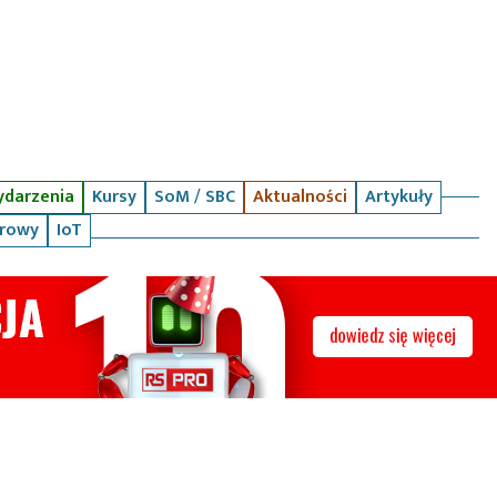
darzenia
Kursy
SoM / SBC
Aktualności
Artykuły
arowy
IoT