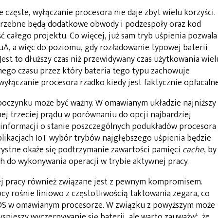
 częste, wyłączanie procesora nie daje zbyt wielu korzyści.
zebne będą dodatkowe obwody i podzespoły oraz kod
ć całego projektu. Co więcej, już sam tryb uśpienia pozwala
µA, a więc do poziomu, gdy rozładowanie typowej baterii
Jest to dłuższy czas niż przewidywany czas użytkowania wiel
amego czasu przez który bateria tego typu zachowuje
yłączanie procesora rzadko kiedy jest faktycznie opłacalne
oczynku może być ważny. W omawianym układzie najniższy
ej trzeciej prądu w porównaniu do opcji najbardziej
 informacji o stanie poszczególnych podukładów procesora
plikacjach IoT wybór trybów najgłębszego uśpienia będzie
rzystne okaże się podtrzymanie zawartości pamięci
cache
, by
h do wykonywania operacji w trybie aktywnej pracy.
ej pracy również związane jest z pewnym kompromisem.
cy rośnie liniowo z częstotliwością taktowania zegara, co
MOS w omawianym procesorze. W związku z powyższym może
spieszy wyczerpywanie się baterii, ale warto zauważyć, że