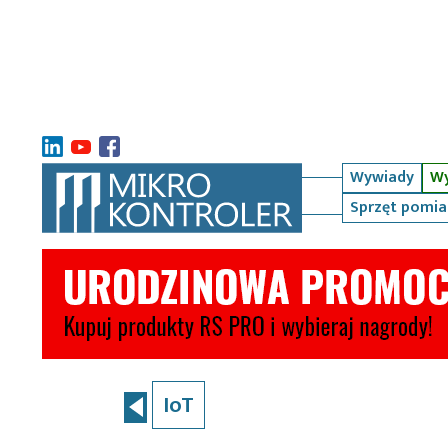
Wywiady
Wy
Sprzęt pomi
IoT