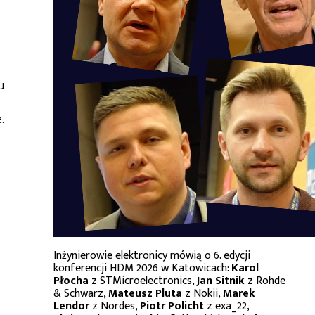
u
.
Inżynierowie elektronicy mówią o 6. edycji
konferencji HDM 2026 w Katowicach:
Karol
Płocha
z STMicroelectronics,
Jan Sitnik
z Rohde
& Schwarz,
Mateusz Pluta
z Nokii,
Marek
Lendor
z Nordes,
Piotr Policht
z exa_22,