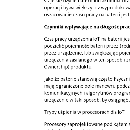
staje się użycie baterii lub akumulatora.
operacji bywa większy niż wyprodukow
oszacowanie czasu pracy na baterii jest
Czynniki wpływające na długość prac
Czas pracy urządzenia IoT na baterii j
podzielić pojemność baterii przez śred
przez urządzenie, lub zwiększając pojem
urządzenia zasilanego w ten sposób i z
Ownership) produktu.
Jako że baterie stanowią często fizycz
mają ograniczone pole manewru podcza
komunikacyjnych i algorytmów program
urządzenie w taki sposób, by osiągnąć z
Tryby uśpienia w procesorach dla IoT
Procesory zaprojektowane pod kątem ap