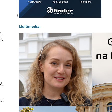
Multimedia:
ą.
i,
ć,
est