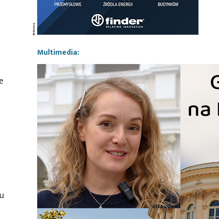
Multimedia:
e
u