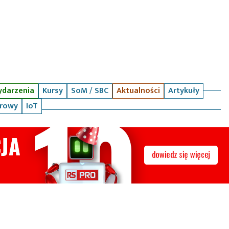
darzenia
Kursy
SoM / SBC
Aktualności
Artykuły
arowy
IoT