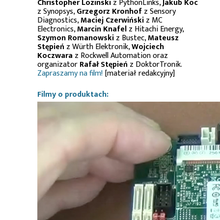
Christopher Lozinski
z PythonLinks,
Jakub Koc
z Synopsys,
Grzegorz Kronhof
z Sensory
Diagnostics,
Maciej Czerwiński
z MC
Electronics,
Marcin Knafel
z Hitachi Energy,
Szymon Romanowski
z Bustec,
Mateusz
Stępień
z Würth Elektronik,
Wojciech
Koczwara
z Rockwell Automation oraz
organizator
Rafał Stępień
z DoktorTronik.
Zapraszamy na film!
[materiał redakcyjny]
Filmy o produktach: