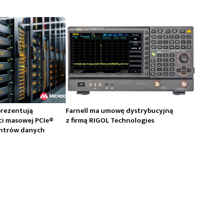
prezentują
Farnell ma umowę dystrybucyjną
ci masowej PCIe®
z firmą RIGOL Technologies
centrów danych