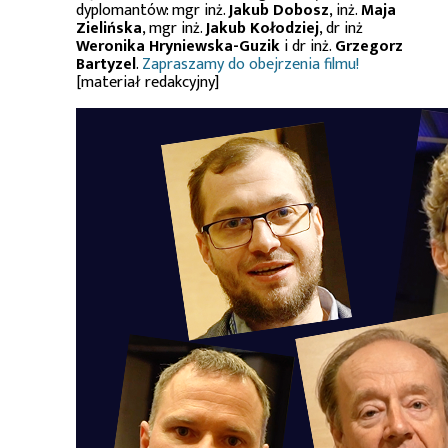
dyplomantów: mgr inż.
Jakub Dobosz
, inż.
Maja
Zielińska
, mgr inż.
Jakub Kołodziej
, dr inż
Weronika Hryniewska-Guzik
i dr inż.
Grzegorz
Bartyzel
.
Zapraszamy do obejrzenia filmu!
[materiał redakcyjny]