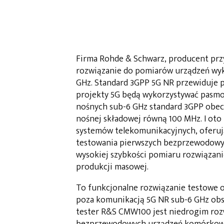
Firma Rohde & Schwarz, producent pr
rozwiązanie do pomiarów urządzeń wyk
GHz. Standard 3GPP 5G NR przewiduje p
projekty 5G będą wykorzystywać pasmo p
nośnych sub-6 GHz standard 3GPP obecn
nośnej składowej równą 100 MHz. I ot
systemów telekomunikacyjnych, oferuj
testowania pierwszych bezprzewodowyc
wysokiej szybkości pomiaru rozwiązan
produkcji masowej.
To funkcjonalne rozwiązanie testowe 
poza komunikacją 5G NR sub-6 GHz obsł
tester R&S CMW100 jest niedrogim rozw
bezprzewodowych urządzeń komórkowych