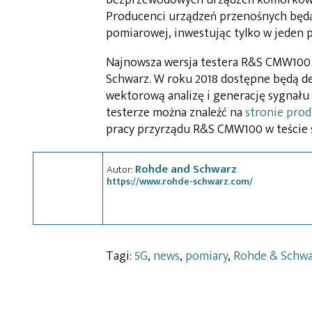
Producenci urządzeń przenośnych będą
pomiarowej, inwestując tylko w jeden pr
Najnowsza wersja testera R&S CMW100 
Schwarz. W roku 2018 dostępne będą 
wektorową analizę i generację sygnał
testerze można znaleźć na
stronie pro
pracy przyrządu R&S CMW100 w teście 
Rohde and Schwarz
Autor:
https://www.rohde-schwarz.com/
Tagi:
5G
,
news
,
pomiary
,
Rohde & Schwa