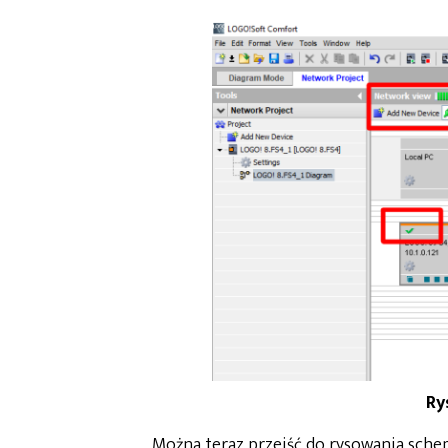
Ry
Można teraz przejść do rysowania sch