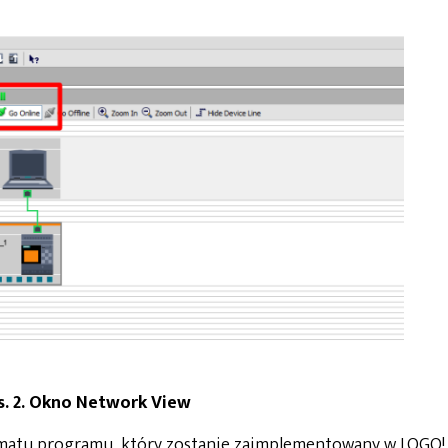
s. 2. Okno Network View
ematu programu, który zostanie zaimplementowany w LOGO!.