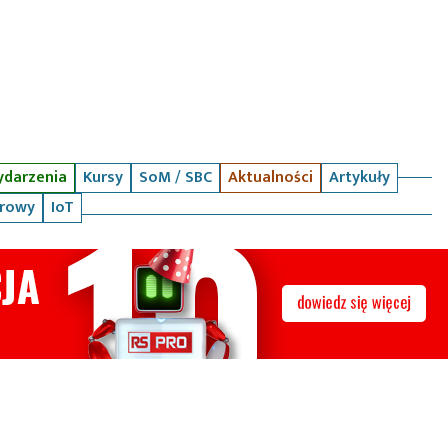
darzenia
Kursy
SoM / SBC
Aktualności
Artykuły
arowy
IoT