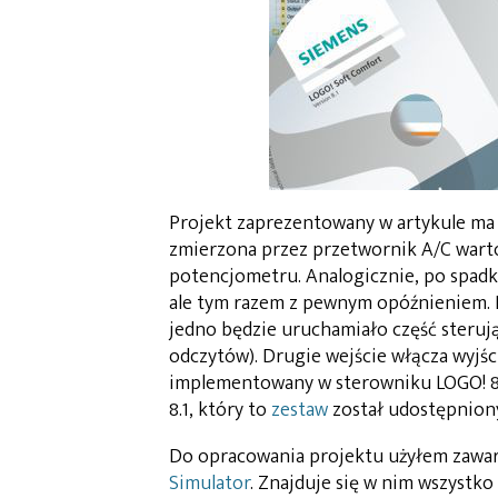
Projekt zaprezentowany w artykule ma z
zmierzona przez przetwornik A/C warto
potencjometru. Analogicznie, po spadku
ale tym razem z pewnym opóźnieniem. P
jedno będzie uruchamiało część sterując
odczytów). Drugie wejście włącza wyjśc
implementowany w sterowniku LOGO! 8
8.1, który to
zestaw
został udostępniony
Do opracowania projektu użyłem zawar
Simulator
. Znajduje się w nim wszystko