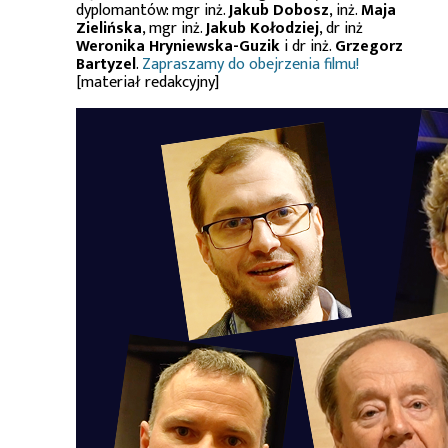
dyplomantów: mgr inż.
Jakub Dobosz
, inż.
Maja
Zielińska
, mgr inż.
Jakub Kołodziej
, dr inż
Weronika Hryniewska-Guzik
i dr inż.
Grzegorz
Bartyzel
.
Zapraszamy do obejrzenia filmu!
[materiał redakcyjny]