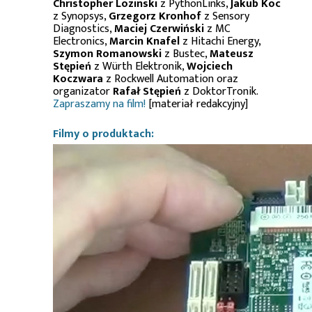
Christopher Lozinski
z PythonLinks,
Jakub Koc
z Synopsys,
Grzegorz Kronhof
z Sensory
Diagnostics,
Maciej Czerwiński
z MC
Electronics,
Marcin Knafel
z Hitachi Energy,
Szymon Romanowski
z Bustec,
Mateusz
Stępień
z Würth Elektronik,
Wojciech
Koczwara
z Rockwell Automation oraz
organizator
Rafał Stępień
z DoktorTronik.
Zapraszamy na film!
[materiał redakcyjny]
Filmy o produktach: