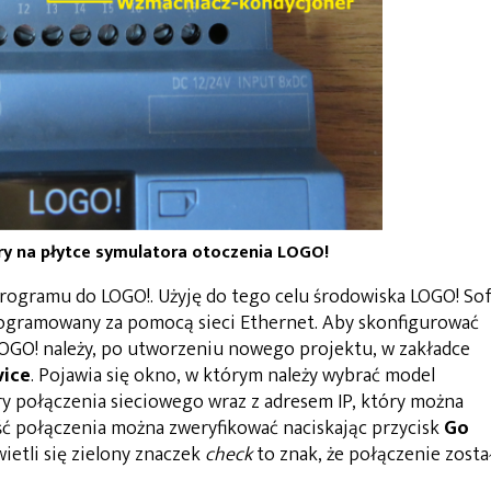
ry na płytce symulatora otoczenia LOGO!
rogramu do LOGO!. Użyję do tego celu środowiska LOGO! So
rogramowany za pomocą sieci Ethernet. Aby skonfigurować
OGO! należy, po utworzeniu nowego projektu, w zakładce
ice
. Pojawia się okno, w którym należy wybrać model
ry połączenia sieciowego wraz z adresem IP, który można
ć połączenia można zweryfikować naciskając przycisk
Go
wietli się zielony znaczek
check
to znak, że połączenie zosta