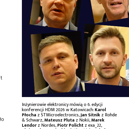
ft
Inżynierowie elektronicy mówią o 6. edycji
konferencji HDM 2026 w Katowicach:
Karol
Płocha
z STMicroelectronics,
Jan Sitnik
z Rohde
ło
& Schwarz,
Mateusz Pluta
z Nokii,
Marek
Lendor
z Nordes,
Piotr Policht
z exa_22,