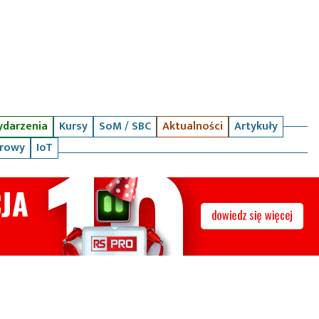
darzenia
Kursy
SoM / SBC
Aktualności
Artykuły
arowy
IoT