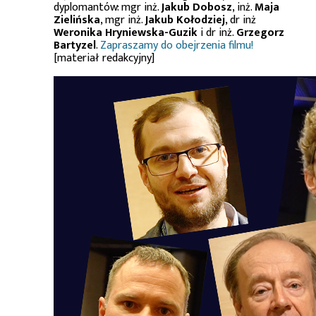
dyplomantów: mgr inż.
Jakub Dobosz
, inż.
Maja
Zielińska
, mgr inż.
Jakub Kołodziej
, dr inż
Weronika Hryniewska-Guzik
i dr inż.
Grzegorz
Bartyzel
.
Zapraszamy do obejrzenia filmu!
[materiał redakcyjny]