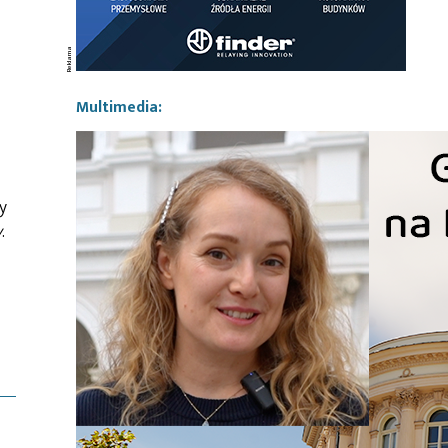
Multimedia:
y
y
.