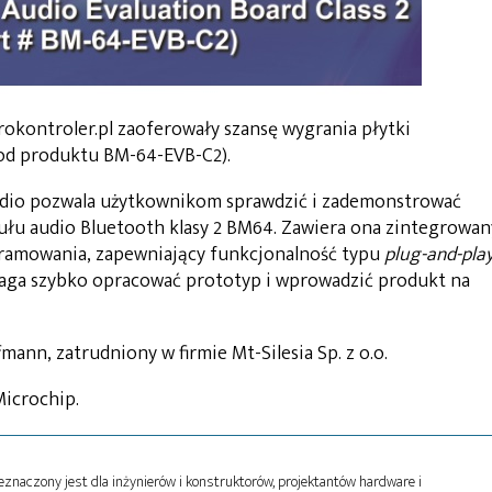
rokontroler.pl zaoferowały szansę wygrania płytki
od produktu BM-64-EVB-C2).
udio pozwala użytkownikom sprawdzić i zademonstrować
łu audio Bluetooth klasy 2 BM64. Zawiera ona zintegrowan
ogramowania, zapewniający funkcjonalność typu
plug-and-pla
maga szybko opracować prototyp i wprowadzić produkt na
ann, zatrudniony w firmie Mt-Silesia Sp. z o.o.
Microchip.
naczony jest dla inżynierów i konstruktorów, projektantów hardware i