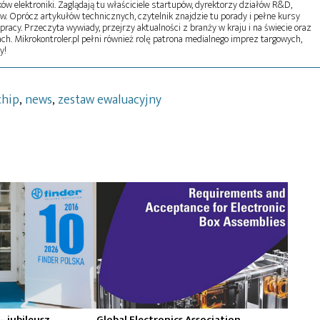
w elektroniki. Zaglądają tu właściciele startupów, dyrektorzy działów R&D,
tw. Oprócz artykułów technicznych, czytelnik znajdzie tu porady i pełne kursy
pracy. Przeczyta wywiady, przejrzy aktualności z branży w kraju i na świecie oraz
ch. Mikrokontroler.pl pełni również rolę patrona medialnego imprez targowych,
y!
chip
,
news
,
zestaw ewaluacyjny
 – jubileusz
Global Electronics Association