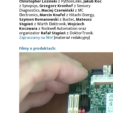
Christopher Lozinski
z PythonLinks,
Jakub Koc
z Synopsys,
Grzegorz Kronhof
z Sensory
Diagnostics,
Maciej Czerwiński
z MC
Electronics,
Marcin Knafel
z Hitachi Energy,
Szymon Romanowski
z Bustec,
Mateusz
Stępień
z Würth Elektronik,
Wojciech
Koczwara
z Rockwell Automation oraz
organizator
Rafał Stępień
z DoktorTronik.
Zapraszamy na film!
[materiał redakcyjny]
Filmy o produktach: