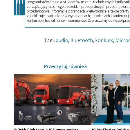
programistów oraz dla studentów uczelni technicznych i miłośnikó
zarządzający średniego szczebla i prezesi dużych przedsiębiors
przedmiotowe, informacje o trendach w elektronice, a także oferty 
zadeklaruje swój udział w wydarzeniach, szkoleniach i konferencja
konkursów, hackathonów i seminariów. Zapraszamy do współprac
Tagi:
audio
,
Bluetooth
,
konkurs
,
Micro
Przeczytaj również:
Würth Elektronik ICS wprowadza
10 lat Finder Polska