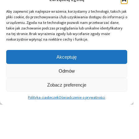
Rohde and Schwarz
Autor:
https://www.rohde-schwarz.com/
Aby zapewnić jak najlepsze wrażenia, korzystamy z technologii, takich jak
pliki cookie, do przechowywania i/lub uzyskiwania dostępu do informacji o
urządzeniu. Zgoda na te technologie pozwoli nam przetwarzać dane,
takie jak zachowanie podczas przeglądania lub unikalne identyfikatory
na tej stronie. Brak wyrażenia zgody lub wycofanie zgody może
niekorzystnie wpłynąć na niektóre cechy i funkcje.
Tagi:
oscyloskop
,
pomiary
,
Rohde & Schwarz
,
sprzęt
pomiarowy
Akceptuję
Odmów
Przeczytaj również:
Zobacz preferencje
Polityka ciasteczek
Oświadczenie o prywatności
Automatyzacja
Paweł Pieczul:
Farnell ma umowę
magazynu
Nowoczesny chip
dystrybucyjną
komponentów –
powstaje dwa
z firmą RIGOL
większa
razy
Technologies