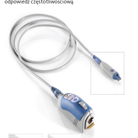
odpowiedź częstotliwościową.