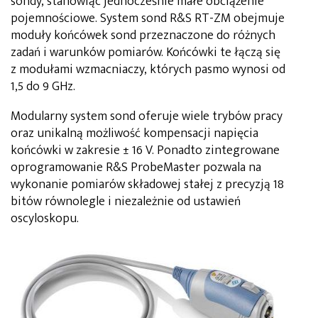
sondy, stanowiąc jednocześnie małe obciążenie
pojemnościowe. System sond R&S RT-ZM obejmuje
moduły końcówek sond przeznaczone do różnych
zadań i warunków pomiarów. Końcówki te łączą się
z modułami wzmacniaczy, których pasmo wynosi od
1,5 do 9 GHz.
Modularny system sond oferuje wiele trybów pracy
oraz unikalną możliwość kompensacji napięcia
końcówki w zakresie ± 16 V. Ponadto zintegrowane
oprogramowanie R&S ProbeMaster pozwala na
wykonanie pomiarów składowej stałej z precyzją 18
bitów równolegle i niezależnie od ustawień
oscyloskopu.