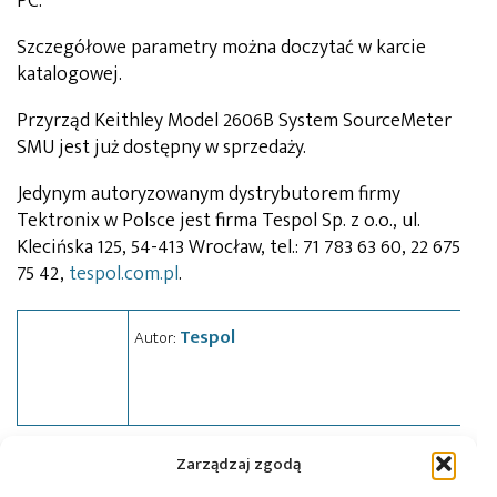
PC.
Szczegółowe parametry można doczytać w karcie
katalogowej.
Przyrząd Keithley Model 2606B System SourceMeter
SMU jest już dostępny w sprzedaży.
Jedynym autoryzowanym dystrybutorem firmy
Tektronix w Polsce jest firma Tespol Sp. z o.o., ul.
Klecińska 125, 54-413 Wrocław, tel.: 71 783 63 60, 22 675
75 42,
tespol.com.pl
.
Tespol
Autor:
Zarządzaj zgodą
Tagi:
Keithley
,
news
,
pomiary
,
SMU
,
sprzęt