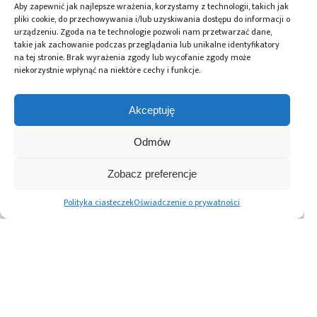
pomiarowy
,
Tespol
Aby zapewnić jak najlepsze wrażenia, korzystamy z technologii, takich jak
pliki cookie, do przechowywania i/lub uzyskiwania dostępu do informacji o
urządzeniu. Zgoda na te technologie pozwoli nam przetwarzać dane,
takie jak zachowanie podczas przeglądania lub unikalne identyfikatory
na tej stronie. Brak wyrażenia zgody lub wycofanie zgody może
Przeczytaj również:
niekorzystnie wpłynąć na niektóre cechy i funkcje.
Akceptuję
Odmów
DigiKey i Shawn
AI Act: Nowy
Polska bez
Hymel: webinaria
obowiązek
megafabryki, ale
Zobacz preferencje
i filmy
wyraźnego
z technologią. Jaką
z wykorzystaniem
oznaczania treści
rolę może odegrać
Polityka ciasteczek
Oświadczenie o prywatności
robotów Balance
generowanych
w europejskim
Bots
przez AI
ekosystemie
półprzewodników?
Advertising prices
Kontakt
Polityka prywatności
Cennik reklam
O nas