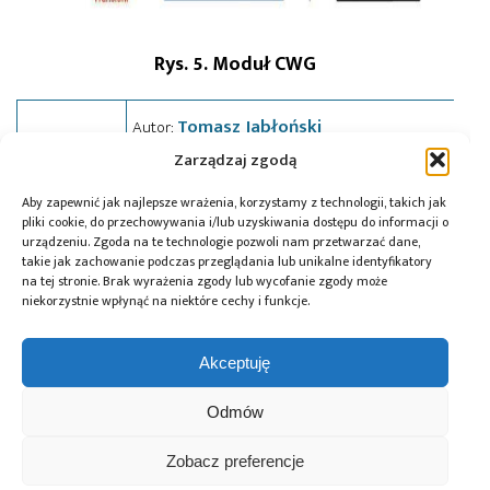
Rys. 5. Moduł CWG
Tomasz Jabłoński
Autor:
Absolwent Wydziału Elektroniki Politechniki
Zarządzaj zgodą
Wrocławskiej, współpracownik miesięcznika
Elektronika Praktyczna, autor książek o
mikrokontrolerach Microchip i wyświetlaczach
Aby zapewnić jak najlepsze wrażenia, korzystamy z technologii, takich jak
graficznych, wydanych nakładem Wydawnictwa BTC.
pliki cookie, do przechowywania i/lub uzyskiwania dostępu do informacji o
Zawodowo zajmuje się projektowaniem
urządzeniu. Zgoda na te technologie pozwoli nam przetwarzać dane,
zaawansowanych systemów mikroprocesorowych.
takie jak zachowanie podczas przeglądania lub unikalne identyfikatory
na tej stronie. Brak wyrażenia zgody lub wycofanie zgody może
niekorzystnie wpłynąć na niektóre cechy i funkcje.
Tagi:
Microchip
,
mikrokontrolery
,
PIC
Akceptuję
Odmów
Przeczytaj również:
Zobacz preferencje