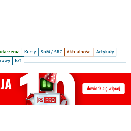
darzenia
Kursy
SoM / SBC
Aktualności
Artykuły
arowy
IoT