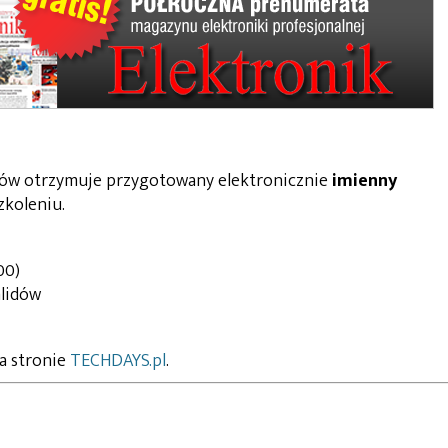
ików otrzymuje przygotowany elektronicznie
imienny
zkoleniu
.
00)
lidów
a stronie
TECHDAYS.pl
.