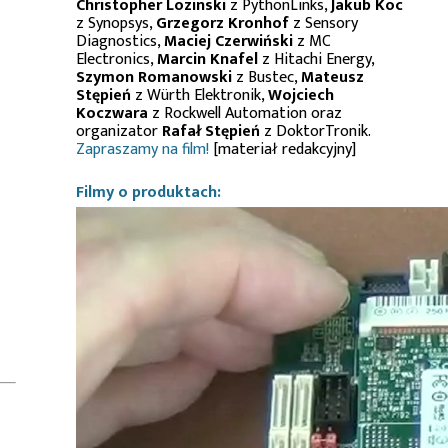
Christopher Lozinski
z PythonLinks,
Jakub Koc
z Synopsys,
Grzegorz Kronhof
z Sensory
Diagnostics,
Maciej Czerwiński
z MC
Electronics,
Marcin Knafel
z Hitachi Energy,
Szymon Romanowski
z Bustec,
Mateusz
Stępień
z Würth Elektronik,
Wojciech
Koczwara
z Rockwell Automation oraz
organizator
Rafał Stępień
z DoktorTronik.
Zapraszamy na film!
[materiał redakcyjny]
Filmy o produktach: