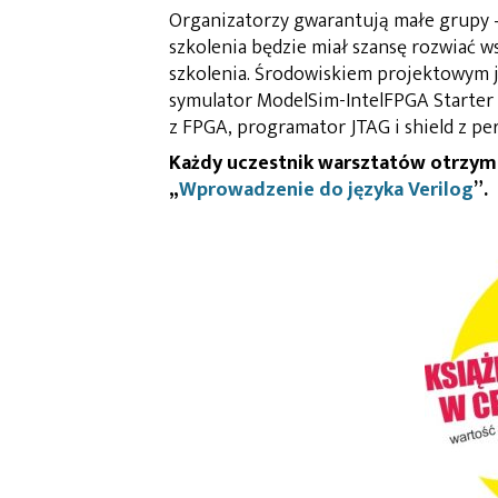
Organizatorzy gwarantują małe grupy –
szkolenia będzie miał szansę rozwiać w
szkolenia. Środowiskiem projektowym je
symulator ModelSim-IntelFPGA Starter
z FPGA, programator JTAG i shield z per
Każdy uczestnik warsztatów otrzyma
„
Wprowadzenie do języka Verilog
”.