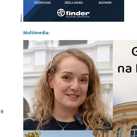
Multimedia:
cą