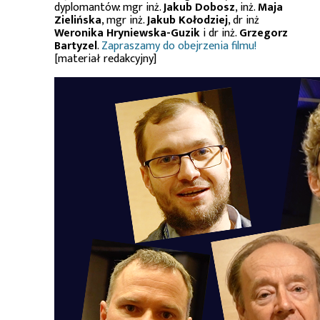
dyplomantów: mgr inż.
Jakub Dobosz
, inż.
Maja
Zielińska
, mgr inż.
Jakub Kołodziej
, dr inż
Weronika Hryniewska-Guzik
i dr inż.
Grzegorz
Bartyzel
.
Zapraszamy do obejrzenia filmu!
[materiał redakcyjny]