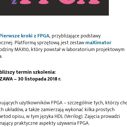
Pierwsze kroki z FPGA
, przybliżające podstawy
cznej. Platformą sprzętową jest zestaw
maXimator
odziny MAX10, który powstał w laboratorium projektowym
a.
bliższy termin szkolenia:
AWA – 30 listopada 2018 r.
kujących użytkowników FPGA – szczególnie tych, którzy ch
h układów, a także zamierzają wykonać kilka prostych
tod opisu, w tym języka HDL (Verilog). Zajęcia prowadzi
nający praktyczne aspekty używania FPGA.