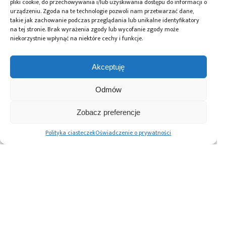
pliki cookie, do przechowywania i/lub uzyskiwania dostępu do informacji o
urządzeniu. Zgoda na te technologie pozwoli nam przetwarzać dane,
takie jak zachowanie podczas przeglądania lub unikalne identyfikatory
na tej stronie. Brak wyrażenia zgody lub wycofanie zgody może
Przeczytaj również:
niekorzystnie wpłynąć na niektóre cechy i funkcje.
Akceptuję
Odmów
Global Electronics
Microchip i Micron
Farnell podejmuje
Association
prezentują
współpracę
Zobacz preferencje
opublikowało
architekturę
z Hailo w zakresie
normę IPC-A-630A
pamięci masowej
Edge AI
Polityka ciasteczek
Oświadczenie o prywatności
dotyczącą
PCIe® Gen 6 dla AI
obudów
oraz centrów
elektronicznych
danych
Advertising prices
Kontakt
Polityka prywatności
Cennik reklam
O nas
Copyright © 2026. All rights reserved.