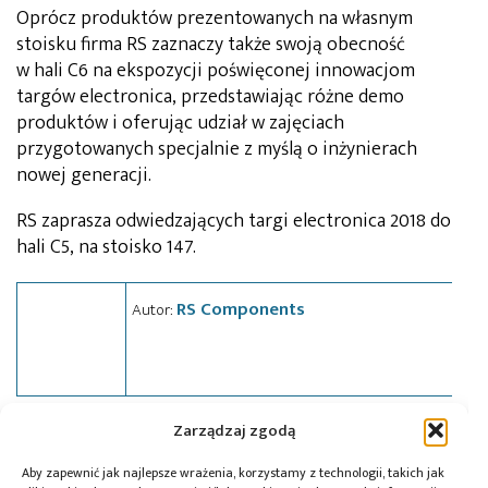
Oprócz produktów prezentowanych na własnym
stoisku firma RS zaznaczy także swoją obecność
w hali C6 na ekspozycji poświęconej innowacjom
targów electronica, przedstawiając różne demo
produktów i oferując udział w zajęciach
przygotowanych specjalnie z myślą o inżynierach
nowej generacji.
RS zaprasza odwiedzających targi electronica 2018 do
hali C5, na stoisko 147.
RS Components
Autor:
Zarządzaj zgodą
Tagi:
electronica
,
news
,
RS Components
,
targi
,
wydarzenie
Aby zapewnić jak najlepsze wrażenia, korzystamy z technologii, takich jak