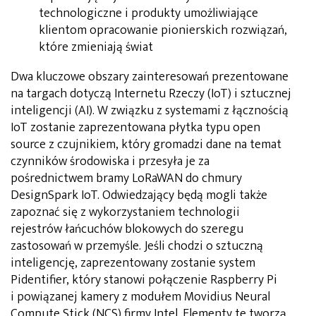
technologiczne i produkty umożliwiające
klientom opracowanie pionierskich rozwiązań,
które zmieniają świat
Dwa kluczowe obszary zainteresowań prezentowane
na targach dotyczą Internetu Rzeczy (IoT) i sztucznej
inteligencji (AI). W związku z systemami z łącznością
IoT zostanie zaprezentowana płytka typu open
source z czujnikiem, który gromadzi dane na temat
czynników środowiska i przesyła je za
pośrednictwem bramy LoRaWAN do chmury
DesignSpark IoT. Odwiedzający będą mogli także
zapoznać się z wykorzystaniem technologii
rejestrów łańcuchów blokowych do szeregu
zastosowań w przemyśle. Jeśli chodzi o sztuczną
inteligencję, zaprezentowany zostanie system
Pidentifier, który stanowi połączenie Raspberry Pi
i powiązanej kamery z modułem Movidius Neural
Compute Stick (NCS) firmy Intel. Elementy te tworzą