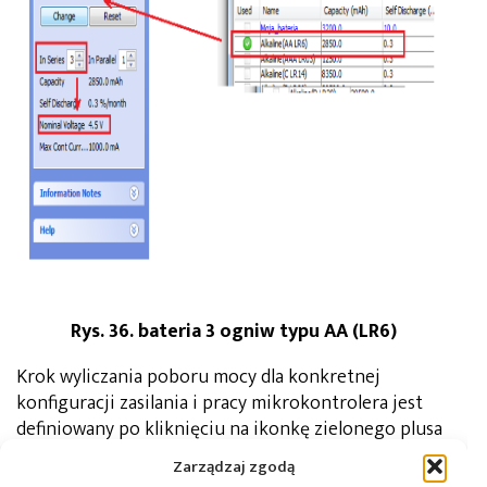
Rys. 36. bateria 3 ogniw typu AA (LR6)
Krok wyliczania poboru mocy dla konkretnej
konfiguracji zasilania i pracy mikrokontrolera jest
definiowany po kliknięciu na ikonkę zielonego plusa
w oknie
Step
. Otwiera się wtedy okno
New Step
,
Zarządzaj zgodą
w którym możemy wybrać w oknie Power/memory: