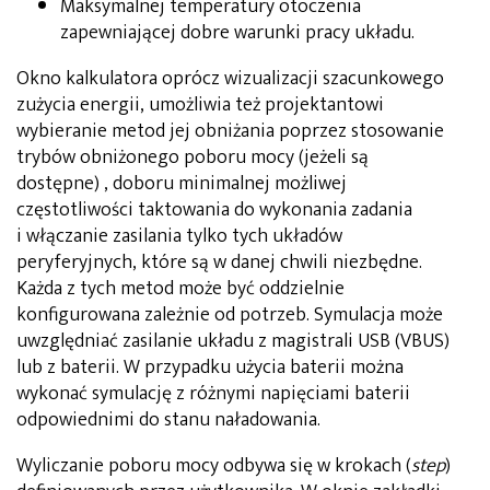
Maksymalnej temperatury otoczenia
zapewniającej dobre warunki pracy układu.
Okno kalkulatora oprócz wizualizacji szacunkowego
zużycia energii, umożliwia też projektantowi
wybieranie metod jej obniżania poprzez stosowanie
trybów obniżonego poboru mocy (jeżeli są
dostępne) , doboru minimalnej możliwej
częstotliwości taktowania do wykonania zadania
i włączanie zasilania tylko tych układów
peryferyjnych, które są w danej chwili niezbędne.
Każda z tych metod może być oddzielnie
konfigurowana zależnie od potrzeb. Symulacja może
uwzględniać zasilanie układu z magistrali USB (VBUS)
lub z baterii. W przypadku użycia baterii można
wykonać symulację z różnymi napięciami baterii
odpowiednimi do stanu naładowania.
Wyliczanie poboru mocy odbywa się w krokach (
step
)