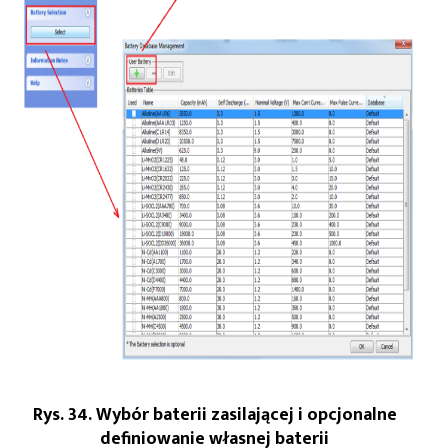
Rys. 34. Wybór baterii zasilającej i opcjonalne
definiowanie własnej baterii