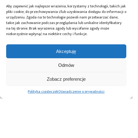
Aby zapewnić jak najlepsze wrażenia, korzystamy z technologii, takich jak
Power Mode
– czyli rodzaj pracy
pliki cookie, do przechowywania i/lub uzyskiwania dostępu do informacji o
urządzeniu. Zgoda na te technologie pozwoli nam przetwarzać dane,
mikrokontrolera z uwzględnieniem trybów
takie jak zachowanie podczas przeglądania lub unikalne identyfikatory
oszczędzania energii na przykład RUN, SLEEP,
na tej stronie. Brak wyrażenia zgody lub wycofanie zgody może
STANDBY, BATTERY,
niekorzystnie wpłynąć na niektóre cechy i funkcje.
Power Scale
– do wyboru są dwie opcje SCALE2-
Medium i SCALE3–Low,
Akceptuję
Memory FetchType
– czyli sposób pobierania
Odmów
wykonywanego kodu: z pamięci SRAM, lub
z pamięci Flash,
Zobacz preferencje
VDD
– do wyboru jest napięcie +3,3V lub +1,8V,
Polityka ciasteczek
Oświadczenie o prywatności
Voltage Source
– możemy symulować zasilanie
z baterii lub z magistrali Vbus.
Tomasz Jabłoński
Tomasz Jabłoński
Autor: