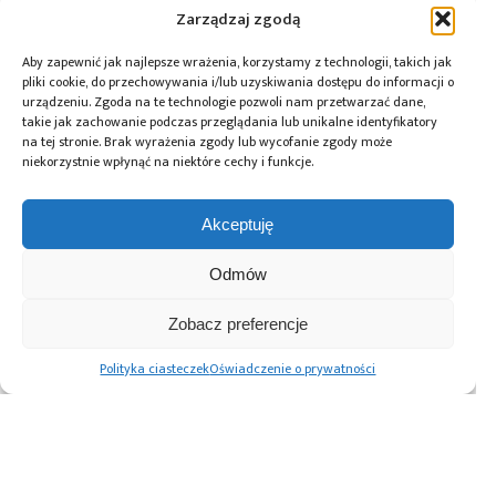
Premier Farnell
,
uczenie maszynowe
Zarządzaj zgodą
Aby zapewnić jak najlepsze wrażenia, korzystamy z technologii, takich jak
pliki cookie, do przechowywania i/lub uzyskiwania dostępu do informacji o
urządzeniu. Zgoda na te technologie pozwoli nam przetwarzać dane,
Przeczytaj również:
takie jak zachowanie podczas przeglądania lub unikalne identyfikatory
na tej stronie. Brak wyrażenia zgody lub wycofanie zgody może
niekorzystnie wpłynąć na niektóre cechy i funkcje.
Akceptuję
10 lat Finder
Global Electronics
Microchip i Micron
Polska – jubileusz
Association
prezentują
Odmów
z perspektywą
opublikowało
architekturę
dalszego rozwoju
normę IPC-A-630A
pamięci masowej
Zobacz preferencje
dotyczącą
PCIe® Gen 6 dla AI
obudów
oraz centrów
Polityka ciasteczek
Oświadczenie o prywatności
elektronicznych
danych
Advertising prices
Kontakt
Polityka prywatności
Cennik reklam
O nas