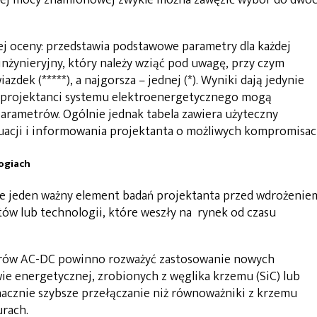
lnej mocy znamionowej zwykle można zawęzić wybór do dwó
j oceny: przedstawia podstawowe parametry dla każdej
inżynieryjny, który należy wziąć pod uwagę, przy czym
zdek (*****), a najgorsza – jednej (*). Wyniki dają jedynie
i projektanci systemu elektroenergetycznego mogą
arametrów. Ogólnie jednak tabela zawiera użyteczny
uacji i informowania projektanta o możliwych kompromisac
ogiach
ze jeden ważny element badań projektanta przed wdrożenie
w lub technologii, które weszły na rynek od czasu
rów AC-DC powinno rozważyć zastosowanie nowych
 energetycznej, zrobionych z węglika krzemu (SiC) lub
nacznie szybsze przełączanie niż równoważniki z krzemu
rach.