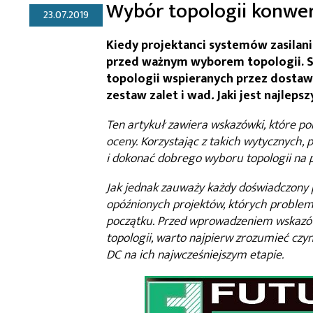
Wybór topologii konwe
23.07.2019
Kiedy projektanci systemów zasilan
przed ważnym wyborem topologii. S
topologii wspieranych przez dosta
zestaw zalet i wad
.
Jaki jest najleps
Ten artykuł zawiera wskazówki, które p
oceny. Korzystając z takich wytycznych,
i dokonać dobrego wyboru topologii na 
Jak jednak zauważy każdy doświadczony p
opóźnionych projektów, których proble
początku. Przed wprowadzeniem wskazów
topologii, warto najpierw zrozumieć czy
DC na ich najwcześniejszym etapie.