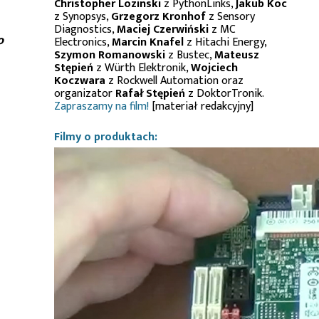
Christopher Lozinski
z PythonLinks,
Jakub Koc
z Synopsys,
Grzegorz Kronhof
z Sensory
Diagnostics,
Maciej Czerwiński
z MC
o
Electronics,
Marcin Knafel
z Hitachi Energy,
Szymon Romanowski
z Bustec,
Mateusz
Stępień
z Würth Elektronik,
Wojciech
Koczwara
z Rockwell Automation oraz
organizator
Rafał Stępień
z DoktorTronik.
Zapraszamy na film!
[materiał redakcyjny]
Filmy o produktach: