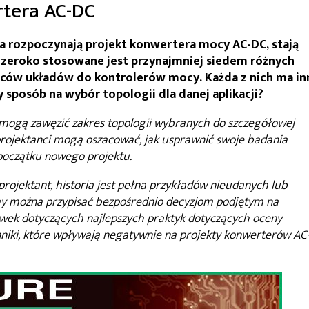
rtera AC-DC
ia rozpoczynają projekt konwertera mocy AC-DC, stają
zeroko stosowane jest przynajmniej siedem różnych
wców układów do kontrolerów mocy. Każda z nich ma in
zy sposób na wybór topologii dla danej aplikacji?
omogą zawęzić zakres topologii wybranych do szczegółowej
 projektanci mogą oszacować, jak usprawnić swoje badania
początku nowego projektu.
rojektant, historia jest pełna przykładów nieudanych lub
my można przypisać bezpośrednio decyzjom podjętym na
ek dotyczących najlepszych praktyk dotyczących oceny
nniki, które wpływają negatywnie na projekty konwerterów AC