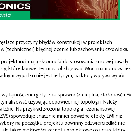
częstsze przyczyny błędów konstrukcji w projektach
 (technicznej) błędnej ocenie lub zachowaniu człowieka.
 projektanci mają skłonność do stosowania surowej zasady
cy, które konwerter musi obsługiwać. Moc znamionowa jes
żadnym wypadku nie jest jedynym, na który wpływa wybór
 wydajność energetyczna, sprawność cieplna, złożoność i E
ptymalizować używając odpowiedniej topologii. Należy
zależne. Na przykład złożona topologia rezonansowej
 ZVS) spowoduje znacznie mniej poważne efekty EMI niż
Wybory na początku projektu powinny odzwierciedlać nie
, ale także możliwości zespołu projektowego i czas, który