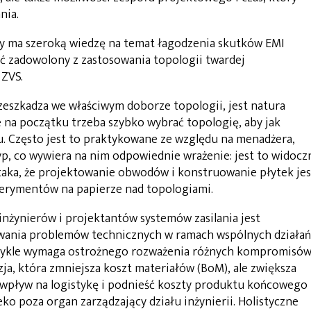
nia.
ry ma szeroką wiedzę na temat łagodzenia skutków EMI
ć zadowolony z zastosowania topologii twardej
 ZVS.
zeszkadza we właściwym doborze topologii, jest natura
e na początku trzeba szybko wybrać topologię, aby jak
u. Często jest to praktykowane ze względu na menadżera,
yp, co wywiera na nim odpowiednie wrażenie: jest to widocz
 taka, że projektowanie obwodów i konstruowanie płytek jes
sperymentów na papierze nad topologiami.
żynierów i projektantów systemów zasilania jest
wania problemów technicznych w ramach wspólnych działań
zwykle wymaga ostrożnego rozważenia różnych kompromisó
ja, która zmniejsza koszt materiałów (BoM), ale zwiększa
 wpływ na logistykę i podnieść koszty produktu końcowego
leko poza organ zarządzający działu inżynierii. Holistyczne