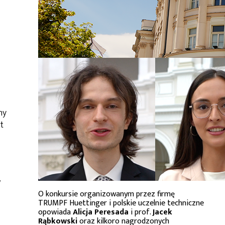
ny
t
w
O konkursie organizowanym przez firmę
TRUMPF Huettinger i polskie uczelnie techniczne
opowiada
Alicja Peresada
i prof.
Jacek
Rąbkowski
oraz kilkoro nagrodzonych