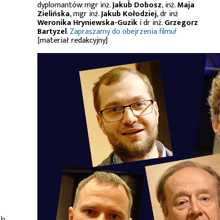
dyplomantów: mgr inż.
Jakub Dobosz
, inż.
Maja
Zielińska
, mgr inż.
Jakub Kołodziej
, dr inż
Weronika Hryniewska-Guzik
i dr inż.
Grzegorz
Bartyzel
.
Zapraszamy do obejrzenia filmu!
[materiał redakcyjny]