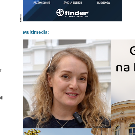
Multimedia:
t
MI