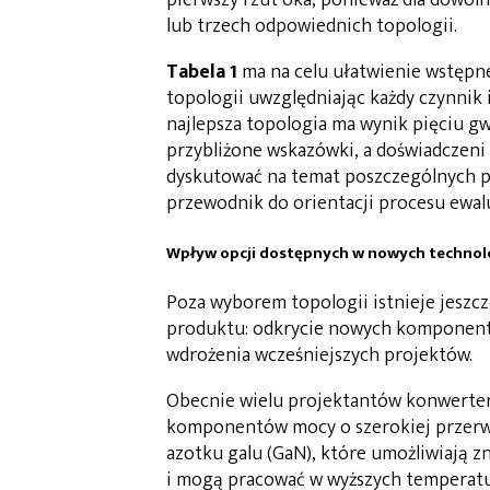
pierwszy rzut oka, ponieważ dla dowo
lub trzech odpowiednich topologii.
Tabela 1
ma na celu ułatwienie wstępne
topologii uwzględniając każdy czynnik 
najlepsza topologia ma wynik pięciu gwia
przybliżone wskazówki, a doświadczen
dyskutować na temat poszczególnych p
przewodnik do orientacji procesu ewal
Wpływ opcji dostępnych w nowych technol
Poza wyborem topologii istnieje jeszc
produktu: odkrycie nowych komponentó
wdrożenia wcześniejszych projektów.
Obecnie wielu projektantów konwerte
komponentów mocy o szerokiej przerwie
azotku galu (GaN), które umożliwiają z
i mogą pracować w wyższych temperatu