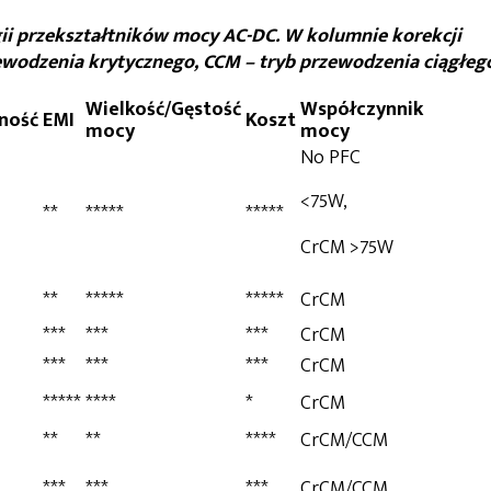
gii przekształtników mocy AC-DC. W kolumnie korekcji
wodzenia krytycznego, CCM – tryb przewodzenia ciągłeg
Wielkość/Gęstość
Współczynnik
ność
EMI
Koszt
mocy
mocy
No PFC
<75W,
**
*****
*****
CrCM >75W
**
*****
*****
CrCM
***
***
***
CrCM
***
***
***
CrCM
*****
****
*
CrCM
**
**
****
CrCM/CCM
***
***
***
CrCM/CCM