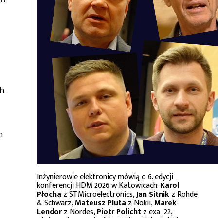
ch
h.
m
Inżynierowie elektronicy mówią o 6. edycji
konferencji HDM 2026 w Katowicach:
Karol
Płocha
z STMicroelectronics,
Jan Sitnik
z Rohde
& Schwarz,
Mateusz Pluta
z Nokii,
Marek
Lendor
z Nordes,
Piotr Policht
z exa_22,