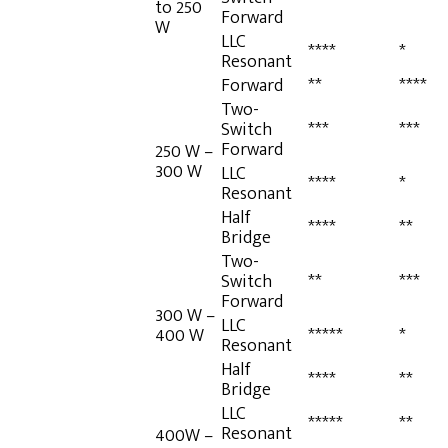
to 250
Forward
W
LLC
****
*
Resonant
Forward
**
****
Two-
Switch
***
***
Forward
250 W –
300 W
LLC
****
*
Resonant
Half
****
**
Bridge
Two-
Switch
**
***
Forward
300 W –
LLC
400 W
*****
*
Resonant
Half
****
**
Bridge
LLC
*****
**
Resonant
400W –