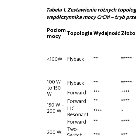
Tabela 1
. Zestawienie różnych topolo
współczynnika mocy CrCM – tryb prze
Poziom
Topologia
Wydajność
Złożo
mocy
<100W
Flyback
**
*****
100 W
Flyback
**
*****
to 150
Forward
***
****
W
Forward
**
****
150 W –
LLC
200 W
****
*
Resonant
Forward
**
****
Two-
200 W
Switch
***
***