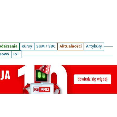
darzenia
Kursy
SoM / SBC
Aktualności
Artykuły
arowy
IoT