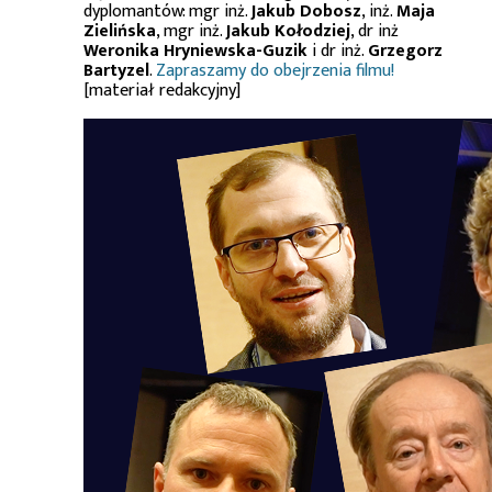
dyplomantów: mgr inż.
Jakub Dobosz
, inż.
Maja
Zielińska
, mgr inż.
Jakub Kołodziej
, dr inż
Weronika Hryniewska-Guzik
i dr inż.
Grzegorz
Bartyzel
.
Zapraszamy do obejrzenia filmu!
[materiał redakcyjny]