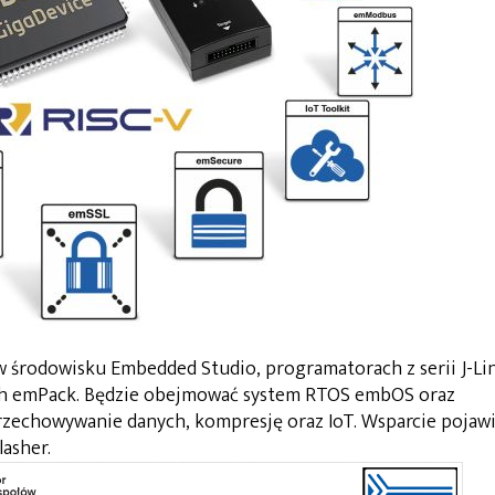
 środowisku Embedded Studio, programatorach z serii J-Li
kach emPack. Będzie obejmować system RTOS embOS oraz
rzechowywanie danych, kompresję oraz IoT. Wsparcie pojaw
lasher.