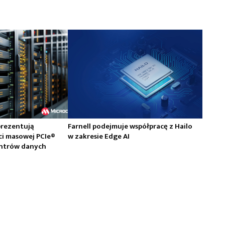
prezentują
Farnell podejmuje współpracę z Hailo
ci masowej PCIe®
w zakresie Edge AI
centrów danych