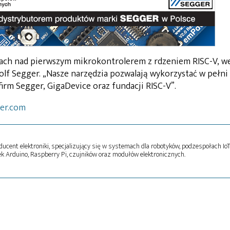
acach nad pierwszym mikrokontrolerem z rdzeniem RISC-V, w
lf Segger. „Nasze narzędzia pozwalają wykorzystać w pełni
firm Segger, GigaDevice oraz fundacji RISC-V”.
er.com
oducent elektroniki, specjalizujący się w systemach dla robotyków, podzespołach Io
k Arduino, Raspberry Pi, czujników oraz modułów elektronicznych.