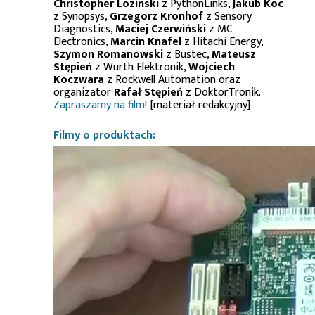
Christopher Lozinski
z PythonLinks,
Jakub Koc
z Synopsys,
Grzegorz Kronhof
z Sensory
Diagnostics,
Maciej Czerwiński
z MC
Electronics,
Marcin Knafel
z Hitachi Energy,
Szymon Romanowski
z Bustec,
Mateusz
Stępień
z Würth Elektronik,
Wojciech
Koczwara
z Rockwell Automation oraz
organizator
Rafał Stępień
z DoktorTronik.
Zapraszamy na film!
[materiał redakcyjny]
Filmy o produktach: