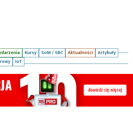
darzenia
Kursy
SoM / SBC
Aktualności
Artykuły
arowy
IoT