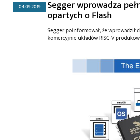
Segger wprowadza pełn
04.09.2019
opartych o Flash
Segger poinformował, że wprowadził 
komercyjnie układów RISC-V produkowa