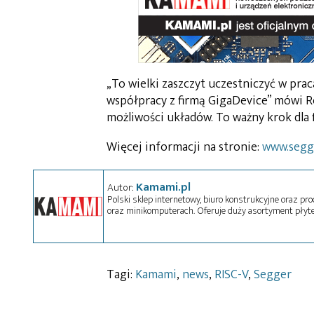
„To wielki zaszczyt uczestniczyć w pr
współpracy z firmą GigaDevice” mówi Ro
możliwości układów. To ważny krok dla 
Więcej informacji na stronie:
www.segg
Kamami.pl
Autor:
Polski sklep internetowy, biuro konstrukcyjne oraz pr
oraz minikomputerach. Oferuje duży asortyment płyte
Tagi:
Kamami
,
news
,
RISC-V
,
Segger