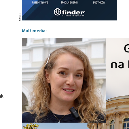
Multimedia:
nk,
i