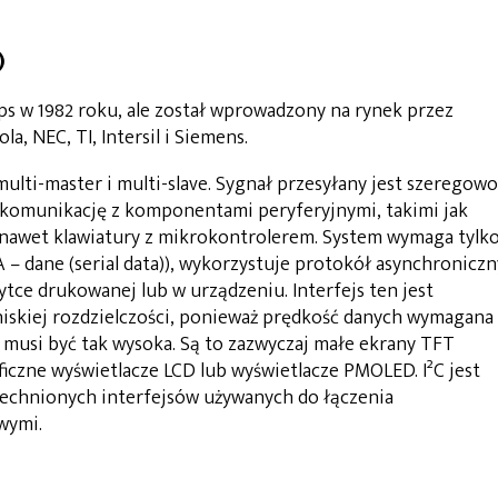
)
ips w 1982 roku, ale został wprowadzony na rynek przez
a, NEC, TI, Intersil i Siemens.
multi-master i multi-slave. Sygnał przesyłany jest szeregowo
ą komunikację z komponentami peryferyjnymi, takimi jak
awet klawiatury z mikrokontrolerem. System wymaga tylko
 SDA – dane (serial data)), wykorzystuje protokół asynchroniczn
łytce drukowanej lub w urządzeniu. Interfejs ten jest
iskiej rozdzielczości, ponieważ prędkość danych wymagana
e musi być tak wysoka. Są to zazwyczaj małe ekrany TFT
aficzne wyświetlacze LCD lub wyświetlacze PMOLED. I²C jest
zechnionych interfejsów używanych do łączenia
wymi.