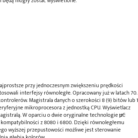
m będą mogły zostać wyświetlone.
najprostsze przy jednoczesnym zwiększeniu prędkości
tosowali interfejsy równoległe. Opracowany już w latach 70.
ontrolerów. Magistrala danych o szerokości 8 (9) bitów lub 
peryferyjne mikroprocesora z jednostką CPU. Wyświetlacz
agistralą. W oparciu o dwie oryginalne technologie
μC
 kompatybilności z 8080 i 6800. Dzięki równoległemu
tego wyższej przepustowości możliwe jest sterowanie
dnią głębią kolorów.