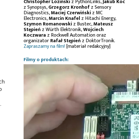
Christopher Lozinski
z PythonLinks,
Jakub Koc
z Synopsys,
Grzegorz Kronhof
z Sensory
Diagnostics,
Maciej Czerwiński
z MC
Electronics,
Marcin Knafel
z Hitachi Energy,
Szymon Romanowski
z Bustec,
Mateusz
Stępień
z Würth Elektronik,
Wojciech
Koczwara
z Rockwell Automation oraz
organizator
Rafał Stępień
z DoktorTronik.
Zapraszamy na film!
[materiał redakcyjny]
Filmy o produktach:
ch
o
.