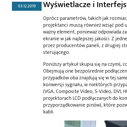
Wyświetlacze i Interfejs
03.12.2019
Oprócz parametrów, takich jak rozmiar,
projektanci muszą również wziąć pod u
ważny element, ponieważ odpowiada za 
ekranie w jak najlepszej jakości. Z jed
przez producentów paneli, z drugiej s
sterującego.
Poniższy artykuł skupia się na czymś, 
Obejmują one bezpośrednie podłączenie
przypadków oba znajdują się w tej sam
konwersji sygnału, w niektórych przypa
(VGA, Composite Video, S-Video, DVI, 
projektorach LCD podłączanych do komp
przyporządkowanie pinów), które pozwa
kabli.