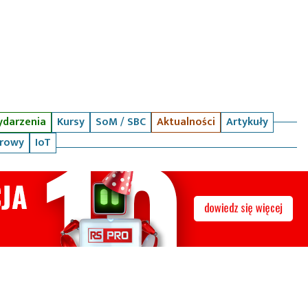
darzenia
Kursy
SoM / SBC
Aktualności
Artykuły
arowy
IoT