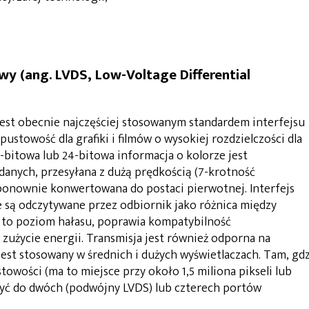
wy (ang. LVDS, Low-Voltage Differential
jest obecnie najczęściej stosowanym standardem interfejsu
ustowość dla grafiki i filmów o wysokiej rozdzielczości dla
8-bitowa lub 24-bitowa informacja o kolorze jest
anych, przesyłana z dużą prędkością (7-krotność
 ponownie konwertowana do postaci pierwotnej. Interfejs
ne są odczytywane przez odbiornik jako różnica między
a to poziom hałasu, poprawia kompatybilność
zużycie energii. Transmisja jest również odporna na
jest stosowany w średnich i dużych wyświetlaczach. Tam, gd
owości (ma to miejsce przy około 1,5 miliona pikseli lub
rzyć do dwóch (podwójny LVDS) lub czterech portów