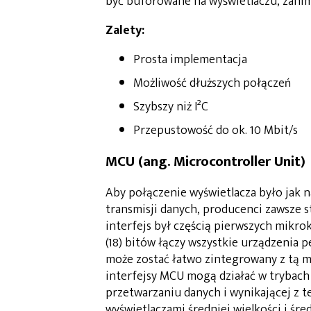
być buforowane na wyświetlaczu, zani
Zalety:
Prosta implementacja
Możliwość dłuższych połączeń
Szybszy niż I²C
Przepustowość do ok. 10 Mbit/s
MCU (ang. Microcontroller Unit)
Aby połączenie wyświetlacza było jak 
transmisji danych, producenci zawsze s
interfejs był częścią pierwszych mikrok
(18) bitów łączy wszystkie urządzenia 
może zostać łatwo zintegrowany z tą m
interfejsy MCU mogą działać w trybach
przetwarzaniu danych i wynikającej z 
wyświetlaczami średniej wielkości i śre