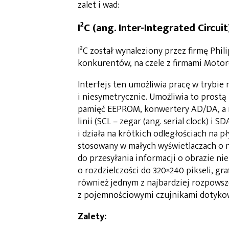
zalet i wad:
I²C (ang. Inter-Integrated Circuit
I²C został wynaleziony przez firmę Phil
konkurentów, na czele z firmami Motorol
Interfejs ten umożliwia pracę w trybie 
i niesymetrycznie. Umożliwia to prost
pamięć EEPROM, konwertery AD/DA, a n
linii (SCL – zegar (ang. serial clock) i
i działa na krótkich odległościach na p
stosowany w małych wyświetlaczach o n
do przesyłania informacji o obrazie ni
o rozdzielczości do 320×240 pikseli, gr
również jednym z najbardziej rozpows
z pojemnościowymi czujnikami dotyko
Zalety: