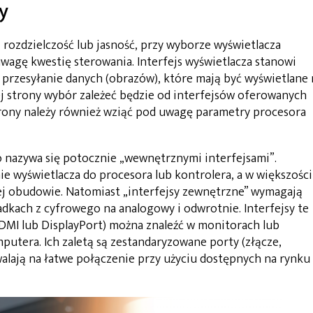
y
 rozdzielczość lub jasność, przy wyborze wyświetlacza
wagę kwestię sterowania. Interfejs wyświetlacza stanowi
przesyłanie danych (obrazów), które mają być wyświetlane 
nej strony wybór zależeć będzie od interfejsów oferowanych
trony należy również wziąć pod uwagę parametry procesora
co nazywa się potocznie „wewnętrznymi interfejsami”.
 wyświetlacza do procesora lub kontrolera, a w większości
ej obudowie. Natomiast „interfejsy zewnętrzne” wymagają
dkach z cyfrowego na analogowy i odwrotnie. Interfejsy te
HDMI lub DisplayPort) można znaleźć w monitorach lub
utera. Ich zaletą są zestandaryzowane porty (złącze,
lają na łatwe połączenie przy użyciu dostępnych na rynku