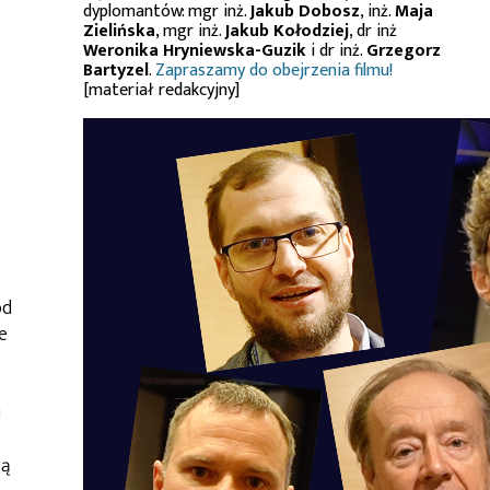
dyplomantów: mgr inż.
Jakub Dobosz
, inż.
Maja
Zielińska
, mgr inż.
Jakub Kołodziej
, dr inż
Weronika Hryniewska-Guzik
i dr inż.
Grzegorz
Bartyzel
.
Zapraszamy do obejrzenia filmu!
[materiał redakcyjny]
od
e
j
zą