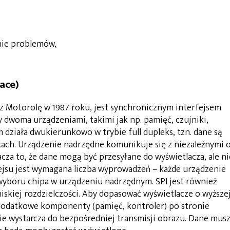
nie problemów,
face)
ez Motorolę w 1987 roku, jest synchronicznym interfejsem
woma urządzeniami, takimi jak np. pamięć, czujniki,
działa dwukierunkowo w trybie full dupleks, tzn. dane są
ach. Urządzenie nadrzędne komunikuje się z niezależnymi 
za to, że dane mogą być przesyłane do wyświetlacza, ale ni
ejsu jest wymagana liczba wyprowadzeń – każde urządzenie
yboru chipa w urządzeniu nadrzędnym. SPI jest również
skiej rozdzielczości. Aby dopasować wyświetlacze o wyższe
ć dodatkowe komponenty (pamięć, kontroler) po stronie
ie wystarcza do bezpośredniej transmisji obrazu. Dane mus