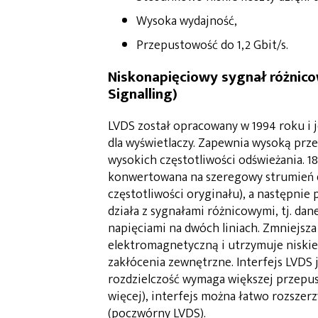
Wysoka wydajność,
Przepustowość do 1,2 Gbit/s.
Niskonapięciowy sygnał różnico
Signalling)
LVDS został opracowany w 1994 roku i 
dla wyświetlaczy. Zapewnia wysoką przep
wysokich częstotliwości odświeżania. 1
konwertowana na szeregowy strumień d
częstotliwości oryginału), a następnie
działa z sygnałami różnicowymi, tj. da
napięciami na dwóch liniach. Zmniejsz
elektromagnetyczną i utrzymuje niskie 
zakłócenia zewnętrzne. Interfejs LVDS 
rozdzielczość wymaga większej przepust
więcej), interfejs można łatwo rozsze
(poczwórny LVDS).