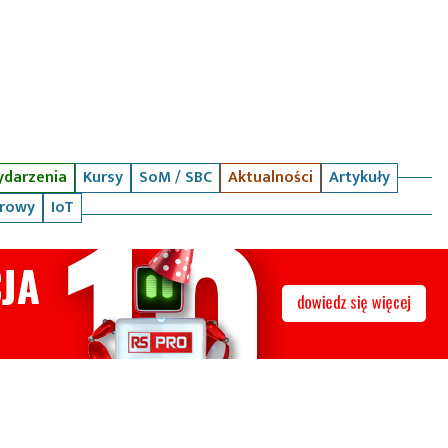
darzenia
Kursy
SoM / SBC
Aktualności
Artykuły
arowy
IoT