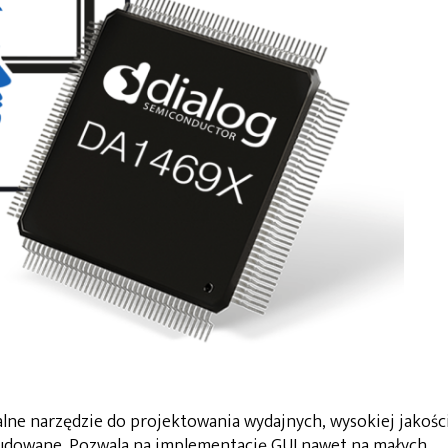
lne narzędzie do projektowania wydajnych, wysokiej jakośc
budowane. Pozwala na implementację GUI nawet na małych