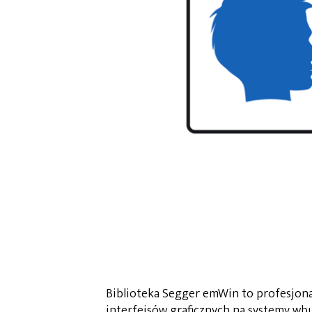
Biblioteka Segger emWin to profesjona
interfejsów graficznych na systemy w