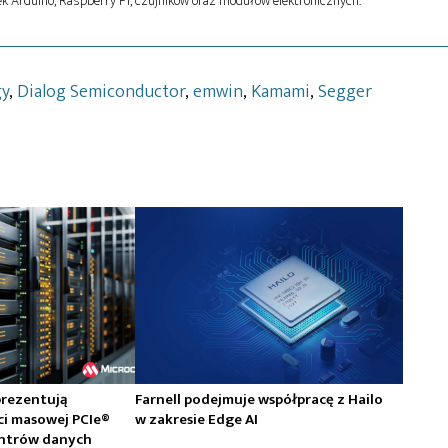
k Arduino, Raspberry Pi, czujników oraz modułów elektronicznych.
gy
,
Dialog Semiconductor
,
emwin
,
Kamami
,
Segger
prezentują
Farnell podejmuje współpracę z Hailo
ci masowej PCIe®
w zakresie Edge AI
centrów danych