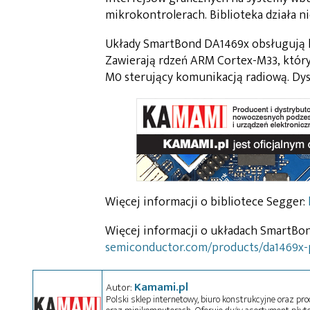
mikrokontrolerach. Biblioteka działa ni
Układy SmartBond DA1469x obsługują k
Zawierają rdzeń ARM Cortex-M33, który
M0 sterujący komunikacją radiową. Dy
Więcej informacji o bibliotece Segger:
Więcej informacji o układach SmartBo
semiconductor.com/products/da1469x-
Kamami.pl
Autor:
Polski sklep internetowy, biuro konstrukcyjne oraz pr