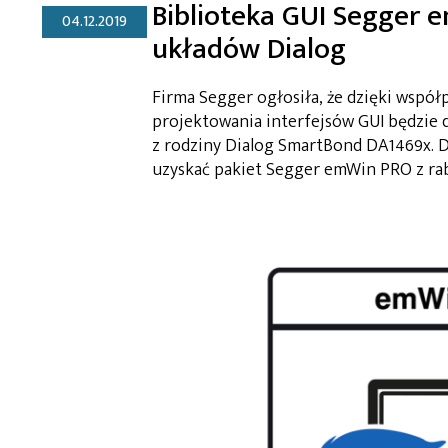
Biblioteka GUI Segger 
04.12.2019
układów Dialog
Firma Segger ogłosiła, że dzięki współ
projektowania interfejsów GUI będzie d
z rodziny Dialog SmartBond DA1469x. 
uzyskać pakiet Segger emWin PRO z ra