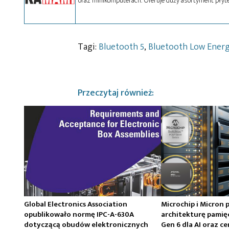
oraz minikomputerach. Oferuje duży asortyment płyte
Tagi:
Bluetooth 5
,
Bluetooth Low Ener
Przeczytaj również:
Global Electronics Association
Microchip i Micron 
opublikowało normę IPC-A-630A
architekturę pamię
dotyczącą obudów elektronicznych
Gen 6 dla AI oraz 