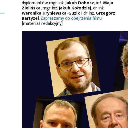
dyplomantów: mgr inż.
Jakub Dobosz
, inż.
Maja
Zielińska
, mgr inż.
Jakub Kołodziej
, dr inż
Weronika Hryniewska-Guzik
i dr inż.
Grzegorz
Bartyzel
.
Zapraszamy do obejrzenia filmu!
[materiał redakcyjny]