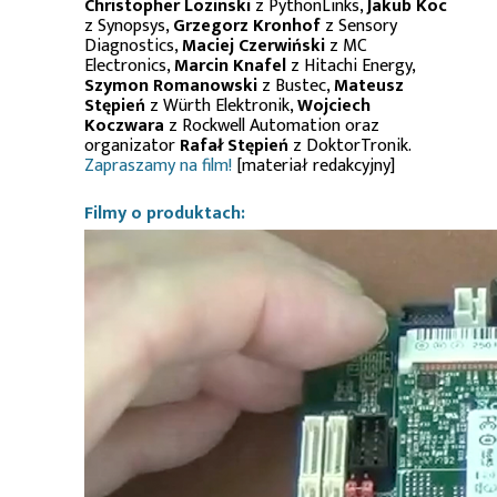
Christopher Lozinski
z PythonLinks,
Jakub Koc
z Synopsys,
Grzegorz Kronhof
z Sensory
Diagnostics,
Maciej Czerwiński
z MC
Electronics,
Marcin Knafel
z Hitachi Energy,
Szymon Romanowski
z Bustec,
Mateusz
Stępień
z Würth Elektronik,
Wojciech
Koczwara
z Rockwell Automation oraz
organizator
Rafał Stępień
z DoktorTronik.
Zapraszamy na film!
[materiał redakcyjny]
Filmy o produktach: