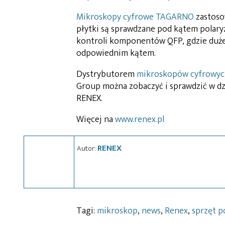
Mikroskopy cyfrowe TAGARNO
zastoso
płytki są sprawdzane pod kątem polaryz
kontroli komponentów QFP, gdzie duż
odpowiednim kątem.
Dystrybutorem
mikroskopów cyfrowy
Group można zobaczyć i sprawdzić 
RENEX.
Więcej na
www.renex.pl
RENEX
Autor:
Tagi:
mikroskop
,
news
,
Renex
,
sprzęt 