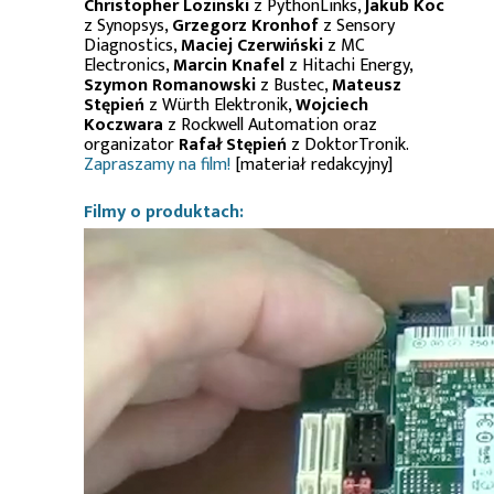
Christopher Lozinski
z PythonLinks,
Jakub Koc
z Synopsys,
Grzegorz Kronhof
z Sensory
Diagnostics,
Maciej Czerwiński
z MC
Electronics,
Marcin Knafel
z Hitachi Energy,
Szymon Romanowski
z Bustec,
Mateusz
Stępień
z Würth Elektronik,
Wojciech
Koczwara
z Rockwell Automation oraz
organizator
Rafał Stępień
z DoktorTronik.
Zapraszamy na film!
[materiał redakcyjny]
Filmy o produktach: