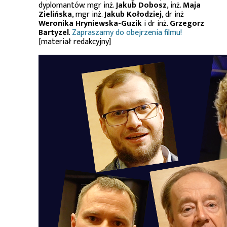
dyplomantów: mgr inż.
Jakub Dobosz
, inż.
Maja
Zielińska
, mgr inż.
Jakub Kołodziej
, dr inż
Weronika Hryniewska-Guzik
i dr inż.
Grzegorz
Bartyzel
.
Zapraszamy do obejrzenia filmu!
[materiał redakcyjny]