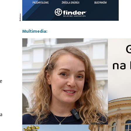
Multimedia:
ce
ia