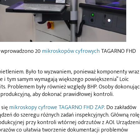
m, wprowadzono 20
mikroskopów cyfrowych
TAGARNO FHD
świetleniem. Było to wyzwaniem, ponieważ komponenty wraz
sze i tym samym wymagają większego powiększenia” Loïc
rcuits. Problemem były również względy BHP. Osoby dokonują
ą produkcyjną, aby dokonać prawidłowej kontroli.
 się
mikroskopy cyfrowe TAGARNO FHD ZAP
. Do zakładów
dzeń do szeregu różnych zadań inspekcyjnych. Główną rolę
rodukcyjnej przy kontroli wtórnej odrzutów z AOI. Urządzen
brazów co ułatwia tworzenie dokumentacji problemów