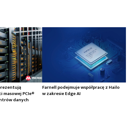
prezentują
Farnell podejmuje współpracę z Hailo
ci masowej PCIe®
w zakresie Edge AI
centrów danych