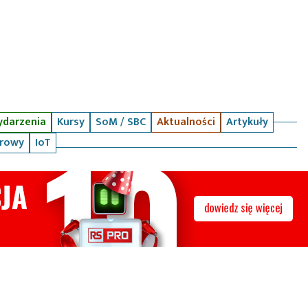
darzenia
Kursy
SoM / SBC
Aktualności
Artykuły
arowy
IoT